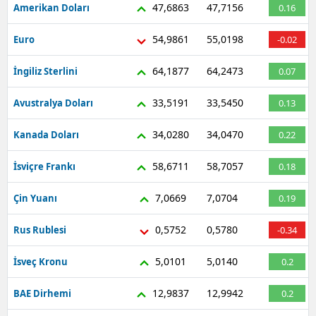
47,6863
47,7156
Amerikan Doları
0.16
54,9861
55,0198
Euro
-0.02
64,1877
64,2473
İngiliz Sterlini
0.07
33,5191
33,5450
Avustralya Doları
0.13
34,0280
34,0470
Kanada Doları
0.22
58,6711
58,7057
İsviçre Frankı
0.18
7,0669
7,0704
Çin Yuanı
0.19
0,5752
0,5780
Rus Rublesi
-0.34
5,0101
5,0140
İsveç Kronu
0.2
12,9837
12,9942
BAE Dirhemi
0.2