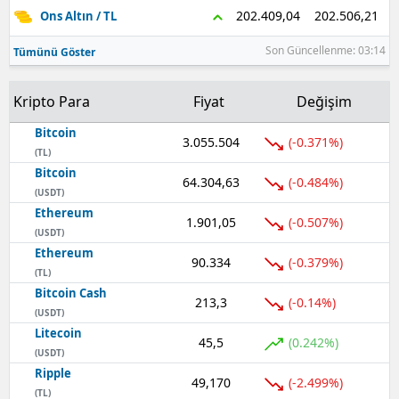
202.506,21
202.409,04
Ons Altın / TL
Son Güncellenme: 03:14
Tümünü Göster
Kripto Para
Fiyat
Değişim
Bitcoin
3.055.504
(-0.371%)
(TL)
Bitcoin
64.304,63
(-0.484%)
(USDT)
Ethereum
1.901,05
(-0.507%)
(USDT)
Ethereum
90.334
(-0.379%)
(TL)
Bitcoin Cash
213,3
(-0.14%)
(USDT)
Litecoin
45,5
(0.242%)
(USDT)
Ripple
49,170
(-2.499%)
(TL)