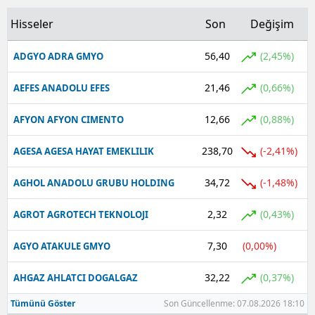
Hisseler
Son
Değişim
56,40
(2,45%)
ADGYO ADRA GMYO
21,46
(0,66%)
AEFES ANADOLU EFES
12,66
(0,88%)
AFYON AFYON CIMENTO
238,70
(-2,41%)
AGESA AGESA HAYAT EMEKLILIK
34,72
(-1,48%)
AGHOL ANADOLU GRUBU HOLDING
2,32
(0,43%)
AGROT AGROTECH TEKNOLOJI
7,30
(0,00%)
AGYO ATAKULE GMYO
32,22
(0,37%)
AHGAZ AHLATCI DOGALGAZ
Tümünü Göster
Son Güncellenme: 07.08.2026 18:10