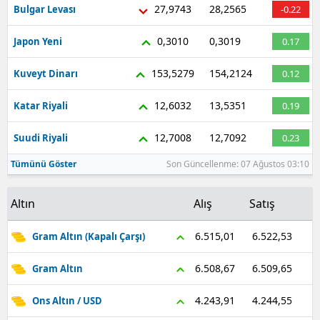
27,9743
28,2565
Bulgar Levası
-0.22
0,3010
0,3019
Japon Yeni
0.17
153,5279
154,2124
Kuveyt Dinarı
0.12
12,6032
13,5351
Katar Riyali
0.19
12,7008
12,7092
Suudi Riyali
0.23
Tümünü Göster
Son Güncellenme: 07 Ağustos 03:10
Altın
Alış
Satış
6.522,53
6.515,01
Gram Altın (Kapalı Çarşı)
6.509,65
6.508,67
Gram Altın
4.244,55
4.243,91
Ons Altın / USD