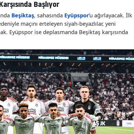
Karşısında Başlıyor
sında
Beşiktaş
, sahasında
Eyüpspor
’u ağırlayacak. İlk
edeniyle maçını erteleyen siyah-beyazlılar, yeni
acak. Eyüpspor ise deplasmanda Beşiktaş karşısında