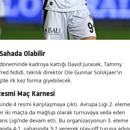
 Sahada Olabilir
er döneminde kadroya kattığı David Jurasek, Tammy
ed Ndidi, teknik direktör Ole Gunnar Solskjaer’in
’de ilk kez forma giyebilecek.
Resmi Maç Karnesi
inde 4 resmi karşılaşmaya çıktı. Avrupa Ligi 2. eleme
er iki maçta da mağlup olarak turnuvaya veda eden
rans Ligi’nde devam etti. Bu organizasyonun 3. eleme
manda 4-1, sahasında 3-2 yenerek play-off turuna adını