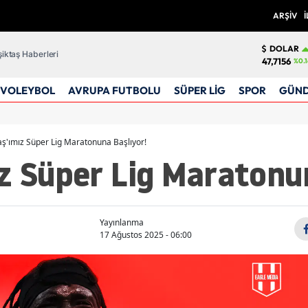
ARŞİV
İ
DOLAR
iktaş Haberleri
47,7156
%0.1
VOLEYBOL
AVRUPA FUTBOLU
SÜPER LİG
SPOR
GÜN
aş'ımız Süper Lig Maratonuna Başlıyor!
z Süper Lig Maratonun
Yayınlanma
17 Ağustos 2025 - 06:00