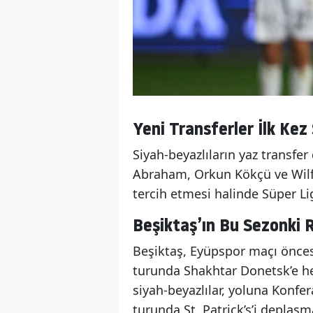
Yeni Transferler İlk Kez
Siyah-beyazlıların yaz transf
Abraham, Orkun Kökçü ve Wilfr
tercih etmesi halinde Süper Lig
Beşiktaş’ın Bu Sezonki 
Beşiktaş, Eyüpspor maçı önces
turunda Shakhtar Donetsk’e h
siyah-beyazlılar, yoluna Konfe
turunda St. Patrick’s’i deplas