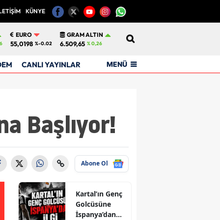
LETİŞİM
KÜNYE
12
EURO
GRAM ALTIN
55,0198
6.509,65
6
%-0.02
% 0,26
MENÜ
DEM
CANLI YAYINLAR
a Başlıyor!
Abone Ol
Kartal’ın Genç
Golcüsüne
İspanya’dan