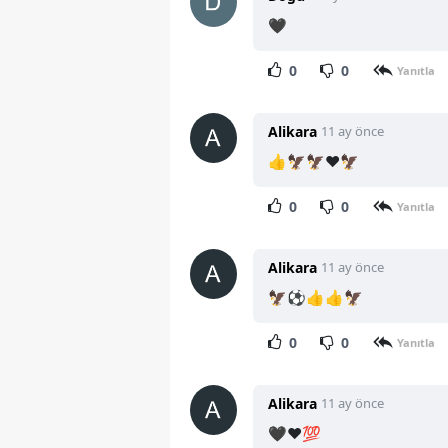
🖤
0
0
Yanıtla
Alikara
11 ay önce
👍🦅🦅♥️🦅
0
0
Yanıtla
Alikara
11 ay önce
🦅⚽👍👍🦅
0
0
Yanıtla
Alikara
11 ay önce
🖤♥️💯