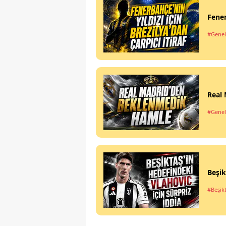
Fener
#Genel
Real
#Genel
Beşik
#Beşik