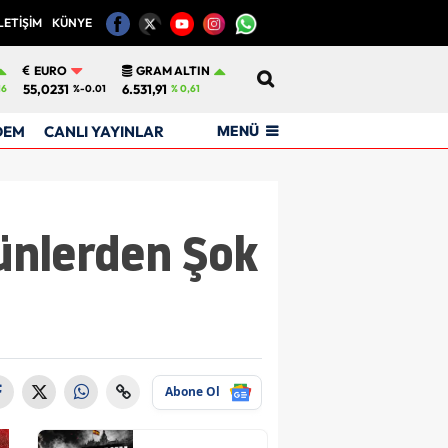
LETİŞİM
KÜNYE
12
EURO
GRAM ALTIN
55,0231
6.531,91
16
%-0.01
% 0,61
MENÜ
DEM
CANLI YAYINLAR
bünlerden Şok
Abone Ol