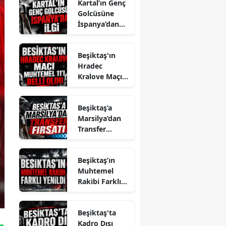
Kartal’ın Genç
Golcüsüne
İspanya’dan
İlgi
Beşiktaş'ın
Hradec
Kralove Maçı
Muhtemel 11'i
Belli Oldu
Beşiktaş’a
Marsilya’dan
Transfer
Fırsatı
Beşiktaş’ın
Muhtemel
Rakibi Farklı
Yenildi
Beşiktaş'ta
Kadro Dışı