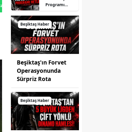
Programı
tan Gönder
Netleşti
Beşiktaş Haber
Beşiktaş'ın Forvet
Operasyonunda
Sürpriz Rota
Beşiktaş Haber