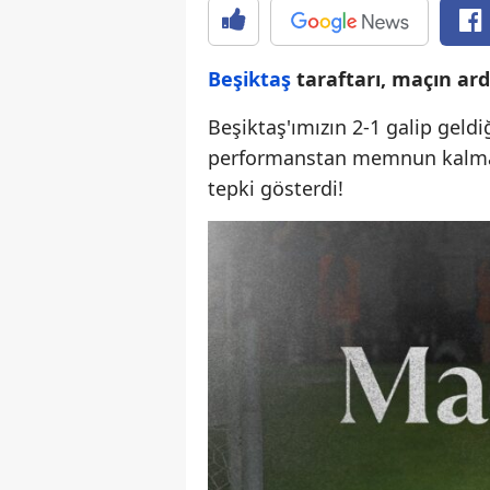
Beşiktaş
taraftarı, maçın ardı
Beşiktaş'ımızın 2-1 galip gel
performanstan memnun kalmayan
tepki gösterdi!