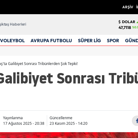
ARŞİV
İ
DOLAR
iktaş Haberleri
47,7118
%0.
VOLEYBOL
AVRUPA FUTBOLU
SÜPER LİG
SPOR
GÜN
aş'ta Galibiyet Sonrası Tribünlerden Şok Tepki!
Galibiyet Sonrası Tri
Yayınlanma
Güncellenme
17 Ağustos 2025 - 20:38
23 Kasım 2025 - 14:20