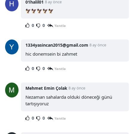
01halil01
8 ay önce
🦅🦅🦅🦅🦅
0
0
Yanıtla
1334yasincan2015@gmail.com
8 ay önce
hic donemsein bi zahmet
0
0
Yanıtla
Mehmet Emin Çolak
8 ay önce
Nezaman sahalarda olduki döneceği günü
tartışıyoruz
0
0
Yanıtla