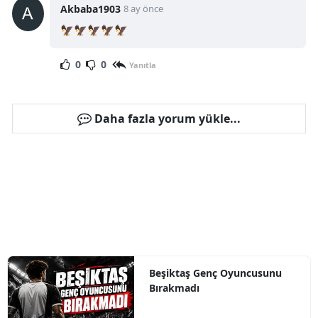
Akbaba1903
8 ay önce
🦅🦅🦅🦅🦅
0
0
Yanıtla
Daha fazla yorum yükle...
Beşiktaş Genç Oyuncusunu
Bırakmadı