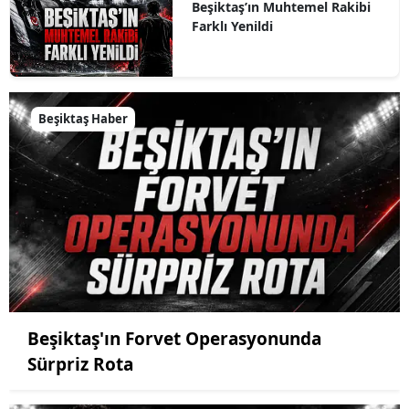
Beşiktaş’ın Muhtemel Rakibi
Farklı Yenildi
Beşiktaş Haber
Beşiktaş'ın Forvet Operasyonunda
Sürpriz Rota