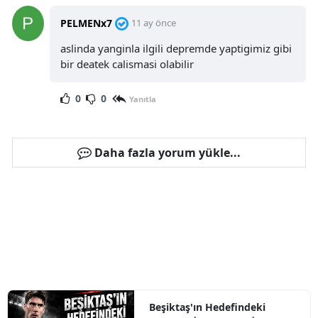
PELMENx7
11 ay önce
aslinda yanginla ilgili depremde yaptigimiz gibi
bir deatek calismasi olabilir
0
0
Yanıtla
Daha fazla yorum yükle...
Beşiktaş'ın Hedefindeki