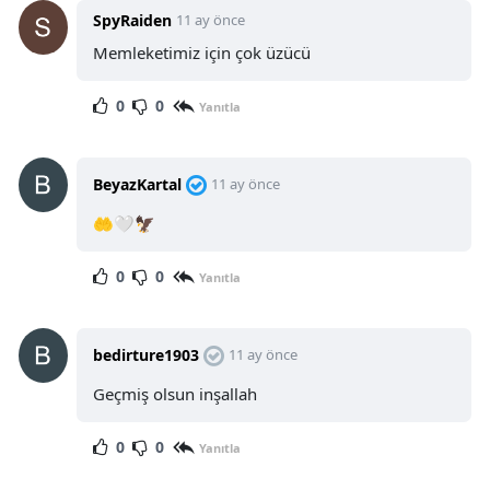
SpyRaiden
11 ay önce
Memleketimiz için çok üzücü
0
0
Yanıtla
BeyazKartal
11 ay önce
🤲🤍🦅
0
0
Yanıtla
bedirture1903
11 ay önce
Geçmiş olsun inşallah
0
0
Yanıtla