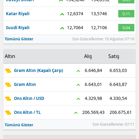
12,6374
13,5746
Katar Riyali
0.11
12,7064
12,7106
Suudi Riyali
0.04
Tümünü Göster
Son Güncellenme: 10 Ağustos 07:10
Altın
Alış
Satış
6.653,03
6.646,84
Gram Altın (Kapalı Çarşı)
6.643,87
6.643,01
Gram Altın
4.330,54
4.329,98
Ons Altın / USD
206.675,61
206.569,43
Ons Altın / TL
Son Güncellenme: 07:11
Tümünü Göster