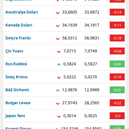
33,6605
33,6872
Avustralya Doları
-0.14
34,1639
34,1817
Kanada Doları
-0.11
58,9312
58,9831
İsviçre Frankı
-0.18
7,0715
7,0749
Çin Yuanı
-0.04
0,5824
0,5827
Rus Rublesi
0.04
5,0222
5,0270
İsveç Kronu
-0.16
12,9876
12,9989
BAE Dirhemi
0.03
27,9743
28,2565
Bulgar Levası
-0.22
0,3014
0,3025
Japon Yeni
-0.3
154,3246
154,8592
Kuveyt Dinarı
0.05