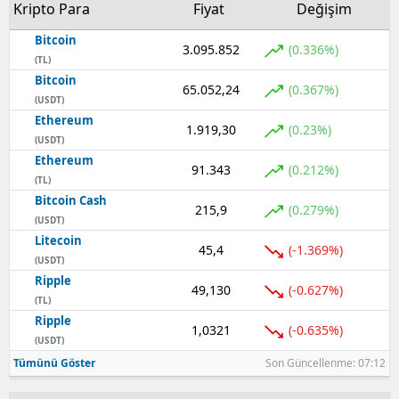
Kripto Para
Fiyat
Değişim
Bitcoin
3.095.852
(0.336%)
(TL)
Bitcoin
65.052,24
(0.367%)
(USDT)
Ethereum
1.919,30
(0.23%)
(USDT)
Ethereum
91.343
(0.212%)
(TL)
Bitcoin Cash
215,9
(0.279%)
(USDT)
Litecoin
45,4
(-1.369%)
(USDT)
Ripple
49,130
(-0.627%)
(TL)
Ripple
1,0321
(-0.635%)
(USDT)
Tümünü Göster
Son Güncellenme: 07:12