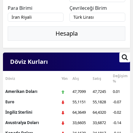
Para Birimi
Çevrileceği Birim
Hesapla
Döviz Kurları
Değişim
Döviz
Yön
Alış
Satış
%
Amerikan Doları
47,7099
47,7245
0.01
Euro
55,1151
55,1828
-0.07
İngiliz Sterlini
64,3649
64,4320
-0.02
Avustralya Doları
33,6605
33,6872
-0.14