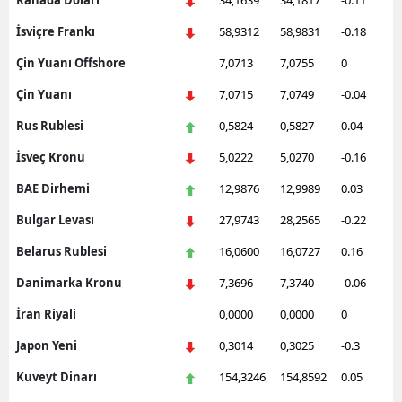
Kanada Doları
34,1639
34,1817
-0.11
İsviçre Frankı
58,9312
58,9831
-0.18
Çin Yuanı Offshore
7,0713
7,0755
0
Çin Yuanı
7,0715
7,0749
-0.04
Rus Rublesi
0,5824
0,5827
0.04
İsveç Kronu
5,0222
5,0270
-0.16
BAE Dirhemi
12,9876
12,9989
0.03
Bulgar Levası
27,9743
28,2565
-0.22
Belarus Rublesi
16,0600
16,0727
0.16
Danimarka Kronu
7,3696
7,3740
-0.06
İran Riyali
0,0000
0,0000
0
Japon Yeni
0,3014
0,3025
-0.3
Kuveyt Dinarı
154,3246
154,8592
0.05