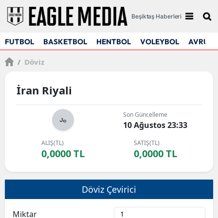
Beşiktaş Haberleri
FUTBOL
BASKETBOL
HENTBOL
VOLEYBOL
AVRUPA
/
Döviz
İran Riyali
Son Güncelleme
10 Ağustos 23:33
ALIŞ(TL)
SATIŞ(TL)
0,0000 TL
0,0000 TL
Döviz Çevirici
Miktar