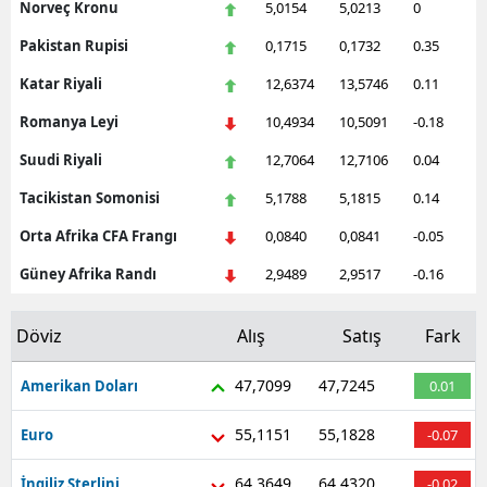
Norveç Kronu
5,0154
5,0213
0
Pakistan Rupisi
0,1715
0,1732
0.35
Katar Riyali
12,6374
13,5746
0.11
Romanya Leyi
10,4934
10,5091
-0.18
Suudi Riyali
12,7064
12,7106
0.04
Tacikistan Somonisi
5,1788
5,1815
0.14
Orta Afrika CFA Frangı
0,0840
0,0841
-0.05
Güney Afrika Randı
2,9489
2,9517
-0.16
Döviz
Alış
Satış
Fark
47,7099
47,7245
Amerikan Doları
0.01
55,1151
55,1828
Euro
-0.07
64,3649
64,4320
İngiliz Sterlini
-0.02