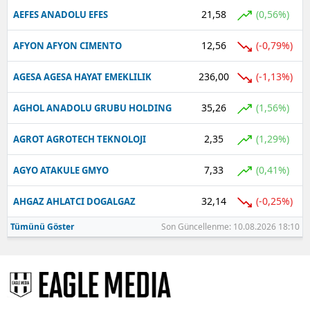
21,58
(0,56%)
AEFES ANADOLU EFES
12,56
(-0,79%)
AFYON AFYON CIMENTO
236,00
(-1,13%)
AGESA AGESA HAYAT EMEKLILIK
35,26
(1,56%)
AGHOL ANADOLU GRUBU HOLDING
2,35
(1,29%)
AGROT AGROTECH TEKNOLOJI
7,33
(0,41%)
AGYO ATAKULE GMYO
32,14
(-0,25%)
AHGAZ AHLATCI DOGALGAZ
Tümünü Göster
Son Güncellenme: 10.08.2026 18:10