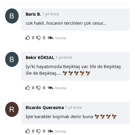
Baris B.
1 yıl önce
cok hakli..hocanin tercihleri çok cesur...
0
0
Yanıtla
Bekir KÖKSAL
1 yıl önce
İyi'ki hayatımızda Beşiktaş var. İlle de Beşiktaş
ille de Beşiktaş.... 🦅🦅🦅🦅🦅
0
0
Yanıtla
Ricardo Querasma
1 yıl önce
İşte karakter koymak denir buna 🦅🦅🦅🦅
0
0
Yanıtla