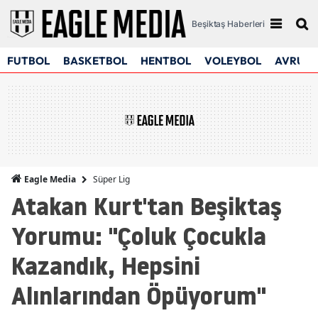
Beşiktaş Haberleri
FUTBOL
BASKETBOL
HENTBOL
VOLEYBOL
AVRUPA
Süper Lig
Eagle Media
Atakan Kurt'tan Beşiktaş
Yorumu: "Çoluk Çocukla
Kazandık, Hepsini
Alınlarından Öpüyorum"