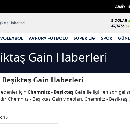
ARŞİV
İ
DOLAR
iktaş Haberleri
47,7436
%0
VOLEYBOL
AVRUPA FUTBOLU
SÜPER LİG
SPOR
GÜN
iktaş Gain Haberleri
 Beşiktaş Gain Haberleri
 edenler için
Chemnitz - Beşiktaş Gain
ile ilgili en son gel
ır. Chemnitz - Beşiktaş Gain videoları, Chemnitz - Beşiktaş 
3:12