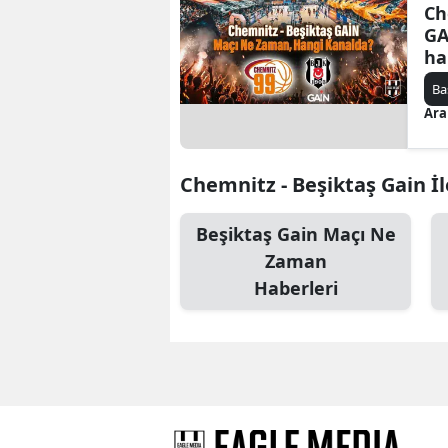
Ch
GA
ha
Ba
Ara
Chemnitz - Beşiktaş Gain İle
Beşiktaş Gain Maçı Ne
Zaman
Haberleri