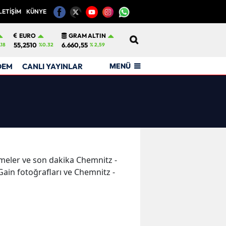
LETİŞİM
KÜNYE
12
EURO
GRAM ALTIN
55,2510
6.660,55
.18
%0.32
% 2,59
MENÜ
DEM
CANLI YAYINLAR
işmeler ve son dakika Chemnitz -
Gain fotoğrafları ve Chemnitz -