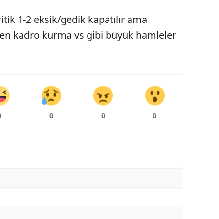
tik 1-2 eksik/gedik kapatılır ama
iden kadro kurma vs gibi büyük hamleler
0
0
0
0