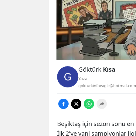
Göktürk
Kısa
Yazar
gokturkinfoeagle@hotmail.com
Beşiktaş için sezon sonu en i
İlk 2'ye yani şampiyonlar lig