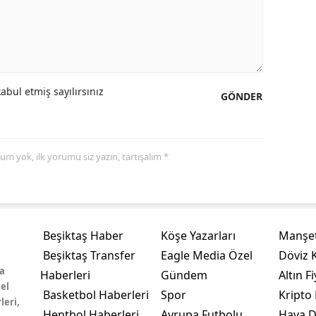
bul etmiş sayılırsınız
GÖNDER
yorum yok, ilk yorumu siz yazın, tartışalım *
Beşiktaş Haber
Köşe Yazarları
Manşet
Beşiktaş Transfer
Eagle Media Özel
Döviz K
a
Haberleri
Gündem
Altın Fi
el
Basketbol Haberleri
Spor
Kripto 
leri,
Hentbol Haberleri
Avrupa Futbolu
Hava 