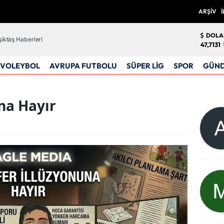
ARŞİV
İ
DOLA
iktaş Haberleri
47,7131
VOLEYBOL
AVRUPA FUTBOLU
SÜPER LİG
SPOR
GÜN
na Hayır