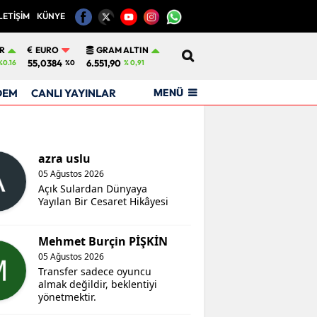
LETİŞİM
KÜNYE
12
R
EURO
GRAM ALTIN
55,0384
6.551,90
%0.16
%0
% 0,91
MENÜ
DEM
CANLI YAYINLAR
azra uslu
05 Ağustos 2026
Açık Sulardan Dünyaya
Yayılan Bir Cesaret Hikâyesi
Mehmet Burçin PİŞKİN
05 Ağustos 2026
Transfer sadece oyuncu
almak değildir, beklentiyi
yönetmektir.