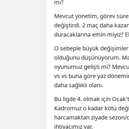
mı?
Mevcut yönetim, görev süres
değiştirdi. 2 maç daha kaz
duracaklarına emin miyiz? E
O sebeple büyük değişimler
olduğunu düşünüyorum. Mayı
oyunumuz gelişti mi? Mevcut
vs vs buna göre yaz dönemin
daha sağlıklı olanı.
Bu ligde 4. olmak için Ocak
Kadromuz o kadar kötü değil
harcamaktan ziyade sezon/
ihtiyacımız var.