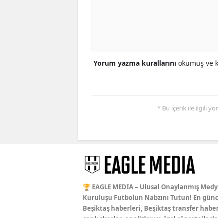
Yorum yazma kurallarını
okumuş ve ka
* Bu içerik ile ilgili 
🏆 EAGLE MEDIA – Ulusal Onaylanmış Medy
Kuruluşu Futbolun Nabzını Tutun! En günc
Beşiktaş haberleri, Beşiktaş transfer haber