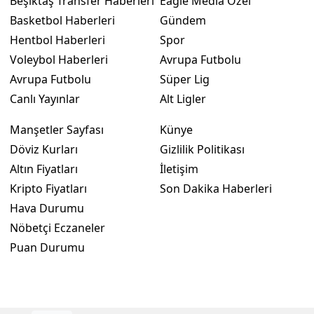
Beşiktaş Transfer Haberleri
Eagle Media Özel
Basketbol Haberleri
Gündem
Hentbol Haberleri
Spor
Voleybol Haberleri
Avrupa Futbolu
Avrupa Futbolu
Süper Lig
Canlı Yayınlar
Alt Ligler
Manşetler Sayfası
Künye
Döviz Kurları
Gizlilik Politikası
Altın Fiyatları
İletişim
Kripto Fiyatları
Son Dakika Haberleri
Hava Durumu
Nöbetçi Eczaneler
Puan Durumu