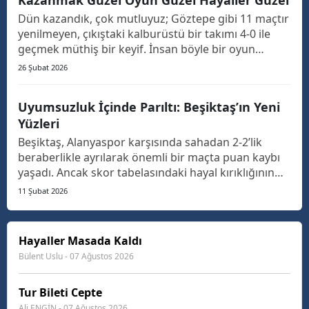
Kazanmak Güzel Oyun Güzel Hayaller Güzel
Dün kazandık, çok mutluyuz; Göztepe gibi 11 maçtır
yenilmeyen, çıkıştaki kalburüstü bir takımı 4-0 ile
geçmek müthiş bir keyif. İnsan böyle bir oyun
izleyince haklı olarak mest oluyor. Ancak insan
26 Şubat 2026
düşünmeden de edemiyor.
Uyumsuzluk İçinde Parıltı: Beşiktaş’ın Yeni
Yüzleri
Beşiktaş, Alanyaspor karşısında sahadan 2-2’lik
beraberlikle ayrılarak önemli bir maçta puan kaybı
yaşadı. Ancak skor tabelasındaki hayal kırıklığının
ötesine bakıp, sahadaki oyunu ve özellikle yeni
11 Şubat 2026
transferlerin performansını mercek altına
aldığımızda, hikayenin sadece kayıptan ibaret
olmadığını...
Hayaller Masada Kaldı
Bülent Uslu - 07 Ağustos 2026
Tur Bileti Cepte
Ali ENGİN - 07 Ağustos 2026