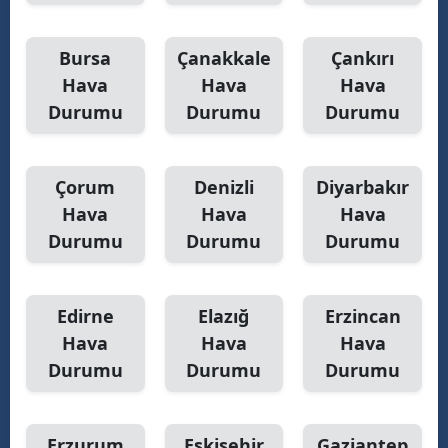
Bursa
Çanakkale
Çankırı
Hava
Hava
Hava
Durumu
Durumu
Durumu
Çorum
Denizli
Diyarbakır
Hava
Hava
Hava
Durumu
Durumu
Durumu
Edirne
Elazığ
Erzincan
Hava
Hava
Hava
Durumu
Durumu
Durumu
Erzurum
Eskişehir
Gaziantep