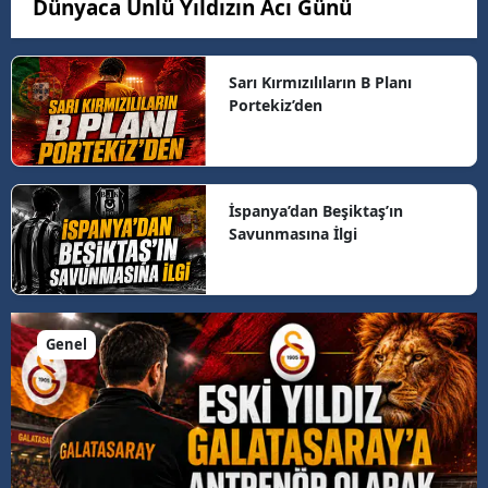
Dünyaca Ünlü Yıldızın Acı Günü
Sarı Kırmızılıların B Planı
Portekiz’den
İspanya’dan Beşiktaş’ın
Savunmasına İlgi
Genel