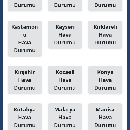
Durumu
Durumu
Durumu
Kastamon
Kayseri
Kırklareli
u
Hava
Hava
Hava
Durumu
Durumu
Durumu
Kırşehir
Kocaeli
Konya
Hava
Hava
Hava
Durumu
Durumu
Durumu
Kütahya
Malatya
Manisa
Hava
Hava
Hava
Durumu
Durumu
Durumu