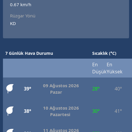
0.67 km/h
Rüzgar Yönü
KD
7 Günlük Hava Durumu
Sıcaklık (°C)
En
En
Düşük
Yüksek
09 Ağustos 2026
39°
28°
40°
Pazar
10 Ağustos 2026
38°
30°
41°
Pazartesi
11 Ağustos 2026