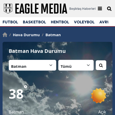
Beşiktaş Haberleri
FUTBOL
BASKETBOL
HENTBOL
VOLEYBOL
AVRUPA
/
Hava Durumu
/
Batman
Batman Hava Durumu
İl:
İlçe:
°
38
Batman
Açık