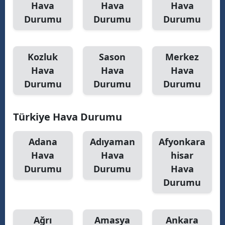
Hava
Hava
Hava
Durumu
Durumu
Durumu
Kozluk
Sason
Merkez
Hava
Hava
Hava
Durumu
Durumu
Durumu
Türkiye Hava Durumu
Adana
Adıyaman
Afyonkara
Hava
Hava
hisar
Durumu
Durumu
Hava
Durumu
Ağrı
Amasya
Ankara