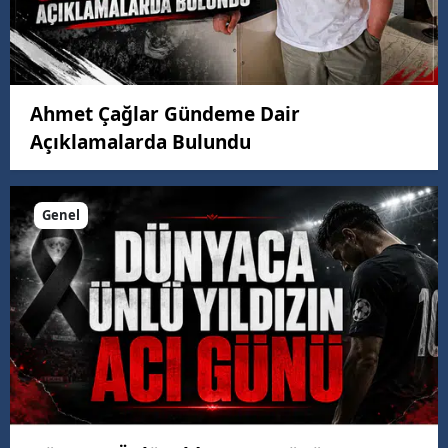
Ahmet Çağlar Gündeme Dair
Açıklamalarda Bulundu
Genel