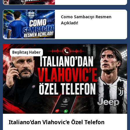
Como Sambacıyı Resmen
Açıkladı!
Beşiktaş Haber
Italiano’dan Vlahovic’e Özel Telefon