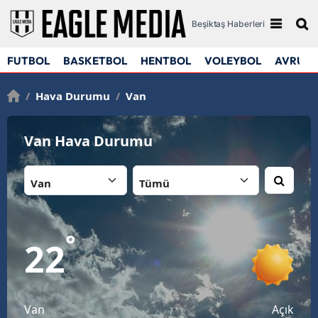
Beşiktaş Haberleri
FUTBOL
BASKETBOL
HENTBOL
VOLEYBOL
AVRUPA
/
Hava Durumu
/
Van
Van Hava Durumu
İl:
İlçe:
°
22
Van
Açık