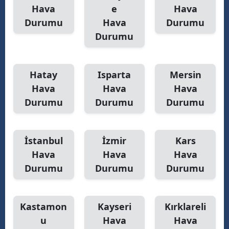
Hava
e
Hava
Durumu
Hava
Durumu
Durumu
Hatay
Isparta
Mersin
Hava
Hava
Hava
Durumu
Durumu
Durumu
İstanbul
İzmir
Kars
Hava
Hava
Hava
Durumu
Durumu
Durumu
Kastamon
Kayseri
Kırklareli
u
Hava
Hava