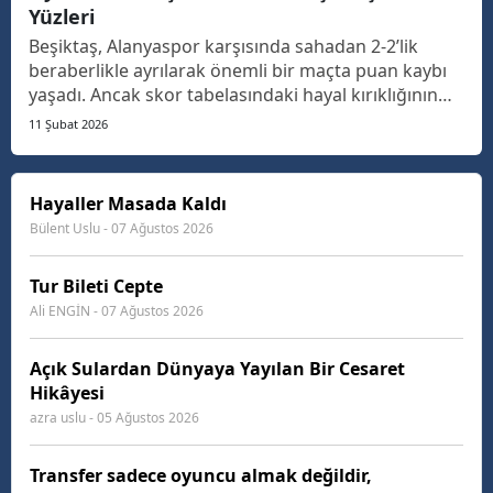
Yüzleri
Beşiktaş, Alanyaspor karşısında sahadan 2-2’lik
beraberlikle ayrılarak önemli bir maçta puan kaybı
yaşadı. Ancak skor tabelasındaki hayal kırıklığının
ötesine bakıp, sahadaki oyunu ve özellikle yeni
11 Şubat 2026
transferlerin performansını mercek altına
aldığımızda, hikayenin sadece kayıptan ibaret
olmadığını...
Hayaller Masada Kaldı
Bülent Uslu - 07 Ağustos 2026
Tur Bileti Cepte
Ali ENGİN - 07 Ağustos 2026
Açık Sulardan Dünyaya Yayılan Bir Cesaret
Hikâyesi
azra uslu - 05 Ağustos 2026
Transfer sadece oyuncu almak değildir,