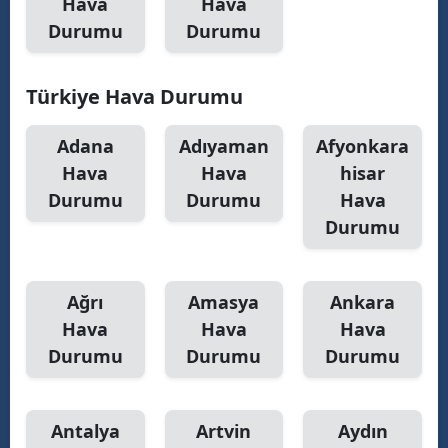
Hava
Hava
Durumu
Durumu
Türkiye Hava Durumu
Adana
Adıyaman
Afyonkara
Hava
Hava
hisar
Durumu
Durumu
Hava
Durumu
Ağrı
Amasya
Ankara
Hava
Hava
Hava
Durumu
Durumu
Durumu
Antalya
Artvin
Aydın