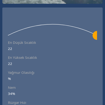
En Düşük Sıcaklık
22
En Yüksek Sıcaklık
22
Yağmur Olasılığı
%
Nem
34%
Rüzgar Hızı