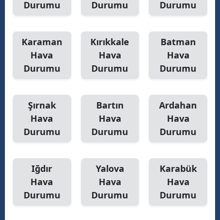
Durumu
Durumu
Durumu
Karaman
Kırıkkale
Batman
Hava
Hava
Hava
Durumu
Durumu
Durumu
Şırnak
Bartın
Ardahan
Hava
Hava
Hava
Durumu
Durumu
Durumu
Iğdır
Yalova
Karabük
Hava
Hava
Hava
Durumu
Durumu
Durumu