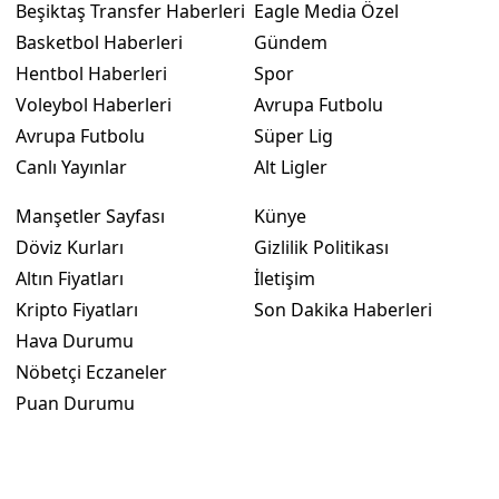
Beşiktaş Transfer Haberleri
Eagle Media Özel
Basketbol Haberleri
Gündem
Hentbol Haberleri
Spor
Voleybol Haberleri
Avrupa Futbolu
Avrupa Futbolu
Süper Lig
Canlı Yayınlar
Alt Ligler
Manşetler Sayfası
Künye
Döviz Kurları
Gizlilik Politikası
Altın Fiyatları
İletişim
Kripto Fiyatları
Son Dakika Haberleri
Hava Durumu
Nöbetçi Eczaneler
Puan Durumu