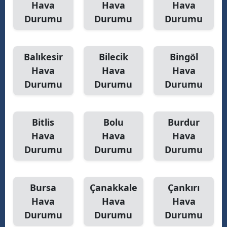
Hava
Hava
Hava
Durumu
Durumu
Durumu
Balıkesir
Bilecik
Bingöl
Hava
Hava
Hava
Durumu
Durumu
Durumu
Bitlis
Bolu
Burdur
Hava
Hava
Hava
Durumu
Durumu
Durumu
Bursa
Çanakkale
Çankırı
Hava
Hava
Hava
Durumu
Durumu
Durumu