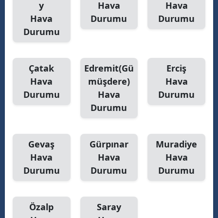
y
Hava
Hava
Hava
Durumu
Durumu
Durumu
Çatak
Edremit(Gü
Erciş
Hava
müşdere)
Hava
Durumu
Hava
Durumu
Durumu
Gevaş
Gürpınar
Muradiye
Hava
Hava
Hava
Durumu
Durumu
Durumu
Özalp
Saray