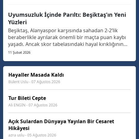
düşünmeden de edemiyor.
Uyumsuzluk İçinde Parıltı: Beşiktaş’ın Yeni
Yüzleri
Beşiktaş, Alanyaspor karşısında sahadan 2-2’lik
beraberlikle ayrılarak önemli bir maçta puan kaybı
yaşadı. Ancak skor tabelasındaki hayal kırıklığının
ötesine bakıp, sahadaki oyunu ve özellikle yeni
11 Şubat 2026
transferlerin performansını mercek altına
aldığımızda, hikayenin sadece kayıptan ibaret
olmadığını...
Hayaller Masada Kaldı
Bülent Uslu - 07 Ağustos 2026
Tur Bileti Cepte
Ali ENGİN - 07 Ağustos 2026
Açık Sulardan Dünyaya Yayılan Bir Cesaret
Hikâyesi
azra uslu - 05 Ağustos 2026