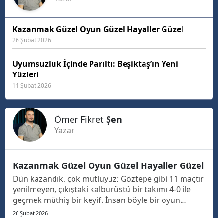
Kazanmak Güzel Oyun Güzel Hayaller Güzel
26 Şubat 2026
Uyumsuzluk İçinde Parıltı: Beşiktaş’ın Yeni
Yüzleri
11 Şubat 2026
Ömer Fikret
Şen
Yazar
Kazanmak Güzel Oyun Güzel Hayaller Güzel
Dün kazandık, çok mutluyuz; Göztepe gibi 11 maçtır
yenilmeyen, çıkıştaki kalburüstü bir takımı 4-0 ile
geçmek müthiş bir keyif. İnsan böyle bir oyun
izleyince haklı olarak mest oluyor. Ancak insan
26 Şubat 2026