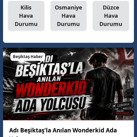
Kilis
Osmaniye
Düzce
Hava
Hava
Hava
Durumu
Durumu
Durumu
Beşiktaş Haber
Adı Beşiktaş'la Anılan Wonderkid Ada