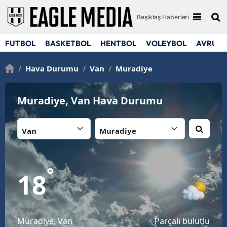
Beşiktaş Haberleri
FUTBOL
BASKETBOL
HENTBOL
VOLEYBOL
AVRUPA
/
Hava Durumu
/
Van
/
Muradiye
Muradiye, Van Hava Durumu
İl:
İlçe:
°
18
Muradiye, Van
Parçalı bulutlu