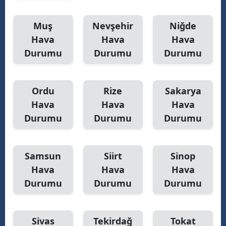
Muş
Nevşehir
Niğde
Hava
Hava
Hava
Durumu
Durumu
Durumu
Ordu
Rize
Sakarya
Hava
Hava
Hava
Durumu
Durumu
Durumu
Samsun
Siirt
Sinop
Hava
Hava
Hava
Durumu
Durumu
Durumu
Sivas
Tekirdağ
Tokat