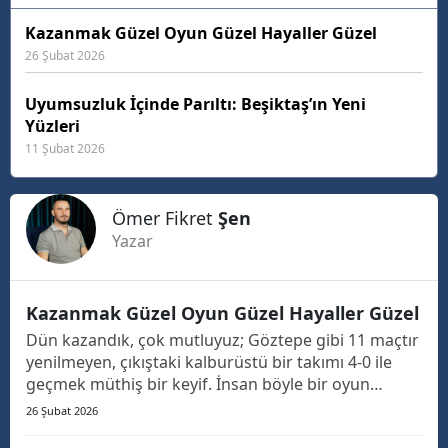
Kazanmak Güzel Oyun Güzel Hayaller Güzel
26 Şubat 2026
Uyumsuzluk İçinde Parıltı: Beşiktaş’ın Yeni
Yüzleri
11 Şubat 2026
Ömer Fikret
Şen
Yazar
Kazanmak Güzel Oyun Güzel Hayaller Güzel
Dün kazandık, çok mutluyuz; Göztepe gibi 11 maçtır
yenilmeyen, çıkıştaki kalburüstü bir takımı 4-0 ile
geçmek müthiş bir keyif. İnsan böyle bir oyun
izleyince haklı olarak mest oluyor. Ancak insan
26 Şubat 2026
düşünmeden de edemiyor.