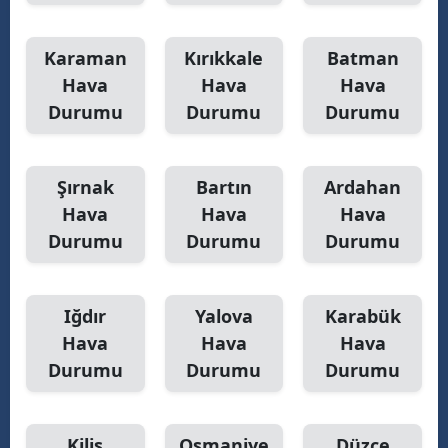
Karaman
Kırıkkale
Batman
Hava
Hava
Hava
Durumu
Durumu
Durumu
Şırnak
Bartın
Ardahan
Hava
Hava
Hava
Durumu
Durumu
Durumu
Iğdır
Yalova
Karabük
Hava
Hava
Hava
Durumu
Durumu
Durumu
Kilis
Osmaniye
Düzce