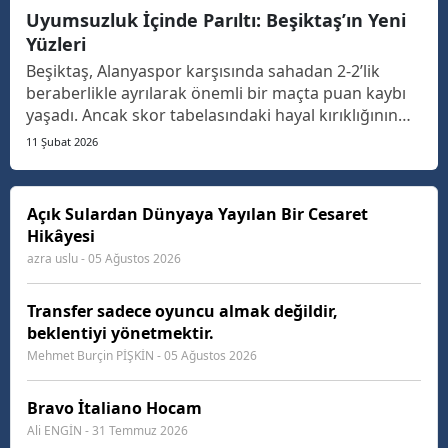
Uyumsuzluk İçinde Parıltı: Beşiktaş’ın Yeni
Yüzleri
Beşiktaş, Alanyaspor karşısında sahadan 2-2’lik
beraberlikle ayrılarak önemli bir maçta puan kaybı
yaşadı. Ancak skor tabelasındaki hayal kırıklığının
ötesine bakıp, sahadaki oyunu ve özellikle yeni
11 Şubat 2026
transferlerin performansını mercek altına
aldığımızda, hikayenin sadece kayıptan ibaret
olmadığını...
Açık Sulardan Dünyaya Yayılan Bir Cesaret
Hikâyesi
azra uslu - 05 Ağustos 2026
Transfer sadece oyuncu almak değildir,
beklentiyi yönetmektir.
Mehmet Burçin PİŞKİN - 05 Ağustos 2026
Bravo İtaliano Hocam
Ali ENGİN - 31 Temmuz 2026