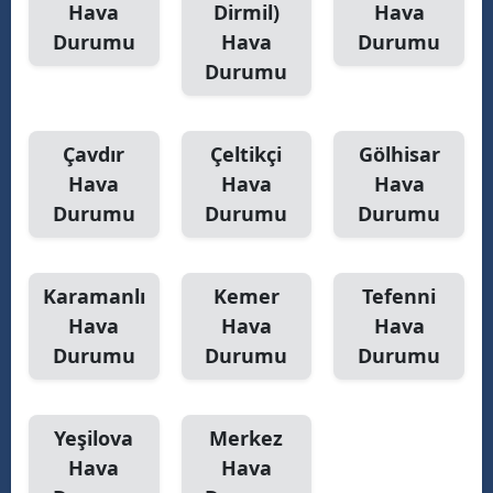
Hava
Dirmil)
Hava
Durumu
Hava
Durumu
Durumu
Çavdır
Çeltikçi
Gölhisar
Hava
Hava
Hava
Durumu
Durumu
Durumu
Karamanlı
Kemer
Tefenni
Hava
Hava
Hava
Durumu
Durumu
Durumu
Yeşilova
Merkez
Hava
Hava