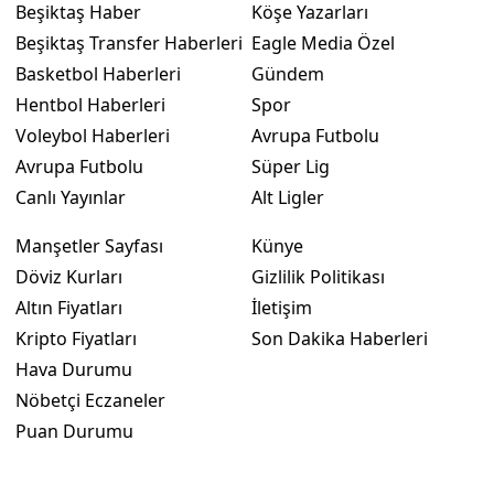
Beşiktaş Haber
Köşe Yazarları
Beşiktaş Transfer Haberleri
Eagle Media Özel
Basketbol Haberleri
Gündem
Hentbol Haberleri
Spor
Voleybol Haberleri
Avrupa Futbolu
Avrupa Futbolu
Süper Lig
Canlı Yayınlar
Alt Ligler
Manşetler Sayfası
Künye
Döviz Kurları
Gizlilik Politikası
Altın Fiyatları
İletişim
Kripto Fiyatları
Son Dakika Haberleri
Hava Durumu
Nöbetçi Eczaneler
Puan Durumu