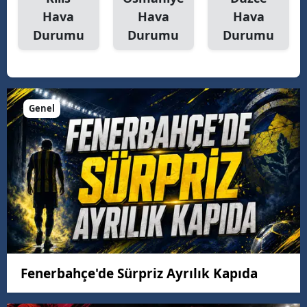
Hava
Hava
Hava
Durumu
Durumu
Durumu
Genel
Fenerbahçe'de Sürpriz Ayrılık Kapıda