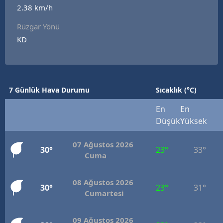
2.38 km/h
Rüzgar Yönü
KD
7 Günlük Hava Durumu
Sıcaklık (°C)
En
En
Düşük
Yüksek
07 Ağustos 2026
30°
23°
33°
Cuma
08 Ağustos 2026
30°
23°
31°
Cumartesi
09 Ağustos 2026