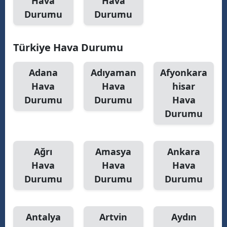
Hava
Hava
Durumu
Durumu
Türkiye Hava Durumu
Adana
Adıyaman
Afyonkara
Hava
Hava
hisar
Durumu
Durumu
Hava
Durumu
Ağrı
Amasya
Ankara
Hava
Hava
Hava
Durumu
Durumu
Durumu
Antalya
Artvin
Aydın