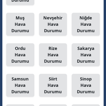
Durumu
Muş
Nevşehir
Niğde
Hava
Hava
Hava
Durumu
Durumu
Durumu
Ordu
Rize
Sakarya
Hava
Hava
Hava
Durumu
Durumu
Durumu
Samsun
Siirt
Sinop
Hava
Hava
Hava
Durumu
Durumu
Durumu