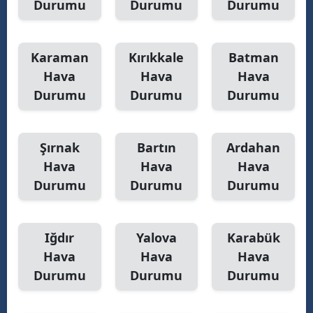
Durumu
Durumu
Durumu
Karaman
Kırıkkale
Batman
Hava
Hava
Hava
Durumu
Durumu
Durumu
Şırnak
Bartın
Ardahan
Hava
Hava
Hava
Durumu
Durumu
Durumu
Iğdır
Yalova
Karabük
Hava
Hava
Hava
Durumu
Durumu
Durumu