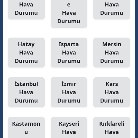
Hava
e
Hava
Durumu
Hava
Durumu
Durumu
Hatay
Isparta
Mersin
Hava
Hava
Hava
Durumu
Durumu
Durumu
İstanbul
İzmir
Kars
Hava
Hava
Hava
Durumu
Durumu
Durumu
Kastamon
Kayseri
Kırklareli
u
Hava
Hava