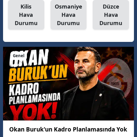
Kilis
Osmaniye
Düzce
Hava
Hava
Hava
Durumu
Durumu
Durumu
Genel
Okan Buruk'un Kadro Planlamasında Yok