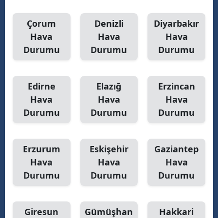
Çorum
Denizli
Diyarbakır
Hava
Hava
Hava
Durumu
Durumu
Durumu
Edirne
Elazığ
Erzincan
Hava
Hava
Hava
Durumu
Durumu
Durumu
Erzurum
Eskişehir
Gaziantep
Hava
Hava
Hava
Durumu
Durumu
Durumu
Giresun
Gümüşhan
Hakkari