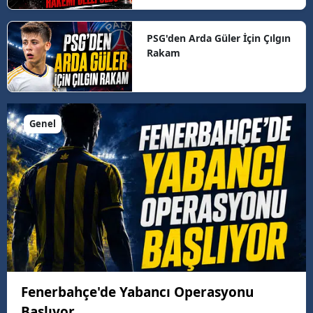
PSG'den Arda Güler İçin Çılgın
Rakam
Genel
Fenerbahçe'de Yabancı Operasyonu
Başlıyor