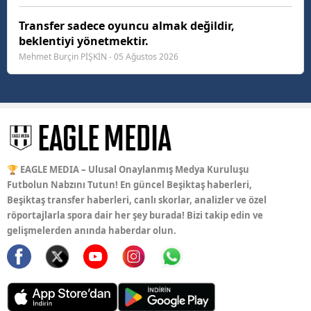
Transfer sadece oyuncu almak değildir,
beklentiyi yönetmektir.
Mehmet Burçin PİŞKİN - 05 Ağustos 2026
🏆 EAGLE MEDIA – Ulusal Onaylanmış Medya Kuruluşu
Futbolun Nabzını Tutun! En güncel Beşiktaş haberleri,
Beşiktaş transfer haberleri, canlı skorlar, analizler ve özel
röportajlarla spora dair her şey burada! Bizi takip edin ve
gelişmelerden anında haberdar olun.