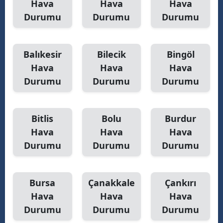
Hava
Hava
Hava
Durumu
Durumu
Durumu
Balıkesir
Bilecik
Bingöl
Hava
Hava
Hava
Durumu
Durumu
Durumu
Bitlis
Bolu
Burdur
Hava
Hava
Hava
Durumu
Durumu
Durumu
Bursa
Çanakkale
Çankırı
Hava
Hava
Hava
Durumu
Durumu
Durumu