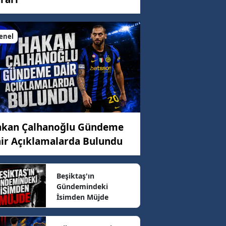
enel
C)
ar
96 km/h
kan Çalhanoğlu Gündeme
ir Açıklamalarda Bulundu
5 km/h
Beşiktaş'ın
Gündemindeki
İsimden Müjde
16 km/h