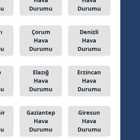
Hava
Hava
mu
Durumu
Durumu
ı
Çorum
Denizli
Hava
Hava
mu
Durumu
Durumu
e
Elazığ
Erzincan
Hava
Hava
mu
Durumu
Durumu
ir
Gaziantep
Giresun
Hava
Hava
mu
Durumu
Durumu