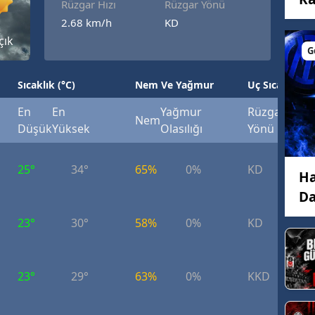
Rüzgar Hızı
Rüzgar Yönü
2.68 km/h
KD
çık
G
Sıcaklık (°C)
Nem Ve Yağmur
Uç Sıcaklık (°
En
En
Yağmur
Rüzgar
Rüzg
Nem
Düşük
Yüksek
Olasılığı
Yönü
Hızı
25°
34°
65%
0%
KD
8.
Ha
Da
23°
30°
58%
0%
KD
9.
23°
29°
63%
0%
KKD
8.