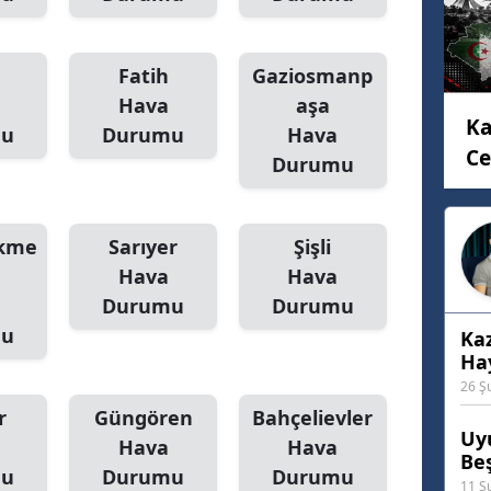
Fatih
Gaziosmanp
Hava
aşa
Ka
mu
Durumu
Hava
Ce
Durumu
kme
Sarıyer
Şişli
Hava
Hava
Durumu
Durumu
mu
Ka
Hay
26 Ş
r
Güngören
Bahçelievler
Uyu
Hava
Hava
Beş
mu
Durumu
Durumu
11 Ş