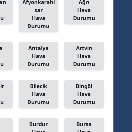
an
Afyonkarahi
Ağrı
sar
Hava
mu
Hava
Durumu
Durumu
a
Antalya
Artvin
Hava
Hava
mu
Durumu
Durumu
ir
Bilecik
Bingöl
Hava
Hava
mu
Durumu
Durumu
Burdur
Bursa