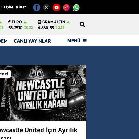
LETİŞİM
KÜNYE
12
EURO
GRAM ALTIN
55,2510
6.660,55
.18
%0.32
% 2,59
MENÜ
DEM
CANLI YAYINLAR
enel
wcastle United İçin Ayrılık
rarı