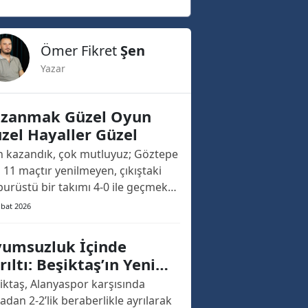
Ömer Fikret
Şen
Yazar
zanmak Güzel Oyun
zel Hayaller Güzel
 kazandık, çok mutluyuz; Göztepe
i 11 maçtır yenilmeyen, çıkıştaki
burüstü bir takımı 4-0 ile geçmek
hiş bir keyif. İnsan böyle bir oyun
ubat 2026
eyince haklı olarak mest oluyor.
ak insan düşünmeden de
umsuzluk İçinde
miyor.
rıltı: Beşiktaş’ın Yeni
zleri
iktaş, Alanyaspor karşısında
adan 2-2’lik beraberlikle ayrılarak