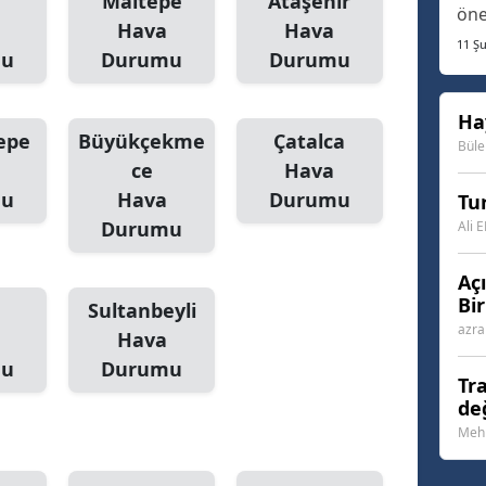
Maltepe
Ataşehir
öne
Hava
Hava
Anc
11 Ş
mu
Durumu
Durumu
kır
oyu
per
Ha
epe
Büyükçekme
Çatalca
ald
Büle
ce
Hava
kay
mu
Hava
Durumu
Tur
Durumu
Ali 
Aç
Bi
Sultanbeyli
azra
Hava
mu
Durumu
Tr
değ
Mehm