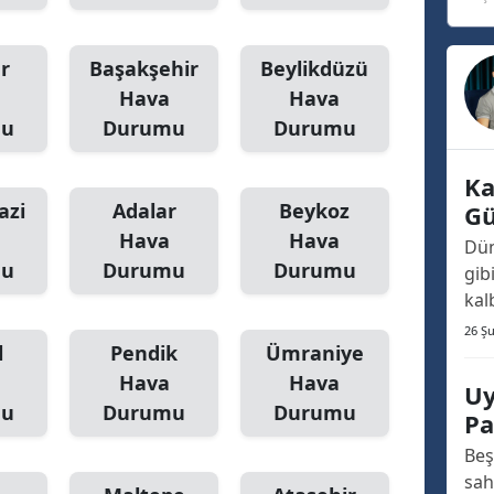
r
Başakşehir
Beylikdüzü
Hava
Hava
mu
Durumu
Durumu
Ka
azi
Adalar
Beykoz
Gü
Hava
Hava
Dün
mu
Durumu
Durumu
gib
kal
müt
26 Ş
l
Pendik
Ümraniye
izl
Anc
Hava
Hava
Uy
ede
mu
Durumu
Durumu
Pa
Yü
Beş
sah