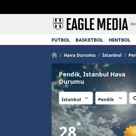
Beş
FUTBOL
BASKETBOL
HENTBOL
/
Hava Durumu
/
İstanbul
/
Pen
Pendik, İstanbul Hava
Durumu
İl:
İlçe:
°
28