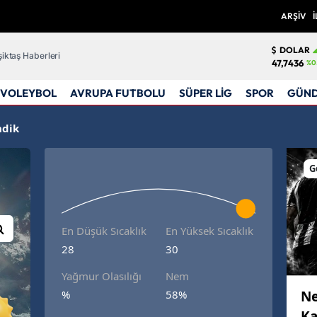
ARŞİV
İ
DOLAR
iktaş Haberleri
47,7436
%0
VOLEYBOL
AVRUPA FUTBOLU
SÜPER LİG
SPOR
GÜN
dik
G
En Düşük Sıcaklık
En Yüksek Sıcaklık
28
30
Yağmur Olasılığı
Nem
Ne
%
58%
Ka