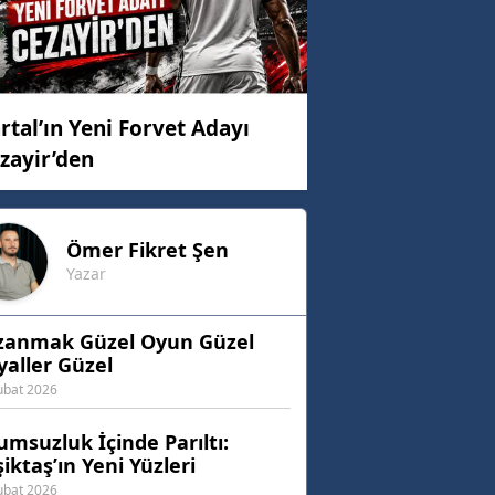
rtal’ın Yeni Forvet Adayı
zayir’den
Ömer Fikret
Şen
Yazar
zanmak Güzel Oyun Güzel
aller Güzel
ubat 2026
msuzluk İçinde Parıltı:
iktaş’ın Yeni Yüzleri
ubat 2026