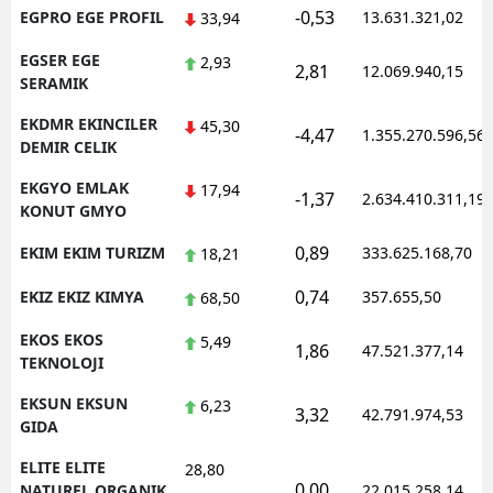
-0,53
EGPRO EGE PROFIL
13.631.321,02
33,94
EGSER EGE
2,93
2,81
12.069.940,15
SERAMIK
EKDMR EKINCILER
45,30
-4,47
1.355.270.596,56
DEMIR CELIK
EKGYO EMLAK
17,94
-1,37
2.634.410.311,19
KONUT GMYO
0,89
EKIM EKIM TURIZM
333.625.168,70
18,21
0,74
EKIZ EKIZ KIMYA
357.655,50
68,50
EKOS EKOS
5,49
1,86
47.521.377,14
TEKNOLOJI
EKSUN EKSUN
6,23
3,32
42.791.974,53
GIDA
ELITE ELITE
28,80
0,00
NATUREL ORGANIK
22.015.258,14