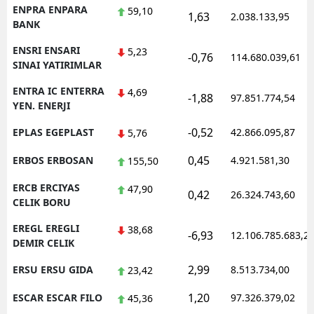
ENPRA ENPARA
59,10
1,63
2.038.133,95
BANK
ENSRI ENSARI
5,23
-0,76
114.680.039,61
SINAI YATIRIMLAR
ENTRA IC ENTERRA
4,69
-1,88
97.851.774,54
YEN. ENERJI
-0,52
EPLAS EGEPLAST
42.866.095,87
5,76
0,45
ERBOS ERBOSAN
4.921.581,30
155,50
ERCB ERCIYAS
47,90
0,42
26.324.743,60
CELIK BORU
EREGL EREGLI
38,68
-6,93
12.106.785.683,2
DEMIR CELIK
2,99
ERSU ERSU GIDA
8.513.734,00
23,42
1,20
ESCAR ESCAR FILO
97.326.379,02
45,36