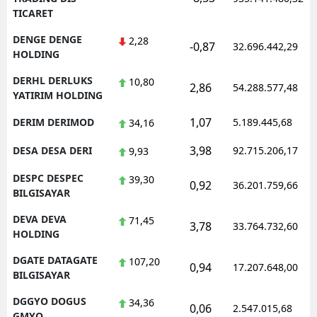
TICARET
DENGE DENGE
2,28
-0,87
32.696.442,29
HOLDING
DERHL DERLUKS
10,80
2,86
54.288.577,48
YATIRIM HOLDING
1,07
DERIM DERIMOD
5.189.445,68
34,16
3,98
DESA DESA DERI
92.715.206,17
9,93
DESPC DESPEC
39,30
0,92
36.201.759,66
BILGISAYAR
DEVA DEVA
71,45
3,78
33.764.732,60
HOLDING
DGATE DATAGATE
107,20
0,94
17.207.648,00
BILGISAYAR
DGGYO DOGUS
34,36
0,06
2.547.015,68
GMYO