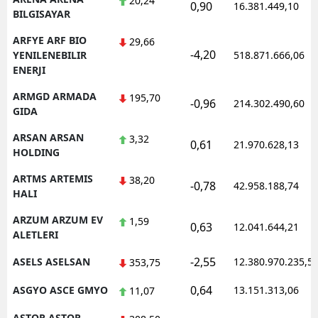
20,24
0,90
16.381.449,10
BILGISAYAR
ARFYE ARF BIO
29,66
-4,20
YENILENEBILIR
518.871.666,06
ENERJI
ARMGD ARMADA
195,70
-0,96
214.302.490,60
GIDA
ARSAN ARSAN
3,32
0,61
21.970.628,13
HOLDING
ARTMS ARTEMIS
38,20
-0,78
42.958.188,74
HALI
ARZUM ARZUM EV
1,59
0,63
12.041.644,21
ALETLERI
-2,55
ASELS ASELSAN
12.380.970.235,5
353,75
0,64
ASGYO ASCE GMYO
13.151.313,06
11,07
ASTOR ASTOR