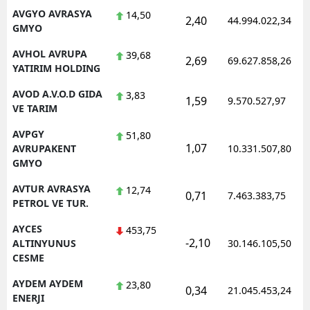
AVGYO AVRASYA
14,50
2,40
44.994.022,34
GMYO
AVHOL AVRUPA
39,68
2,69
69.627.858,26
YATIRIM HOLDING
AVOD A.V.O.D GIDA
3,83
1,59
9.570.527,97
VE TARIM
AVPGY
51,80
1,07
AVRUPAKENT
10.331.507,80
GMYO
AVTUR AVRASYA
12,74
0,71
7.463.383,75
PETROL VE TUR.
AYCES
453,75
-2,10
ALTINYUNUS
30.146.105,50
CESME
AYDEM AYDEM
23,80
0,34
21.045.453,24
ENERJI