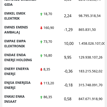
GIDA
EMKEL EMEK
18,70
2,24
98.795.318,54
ELEKTRIK
EMNIS EMINIS
160,90
-1,29
865.831,50
AMBALAJ
EMPAE EMPA
73,70
10,00
1.458.026.107,00
ELEKTRONIK
ENDAE ENDA
16,80
9,95
129.938.107,26
ENERJI HOLDING
ENERY ENERYA
8,35
-0,36
183.215.562,02
ENERJI
ENJSA ENERJISA
113,20
-0,18
315.748.091,70
ENERJI
ENKAI ENKA
86,35
0,58
847.671.918,90
INSAAT