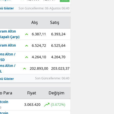
ü Göster
Son Güncellenme: 06 Ağustos 06:40
Alış
Satış
ram Altın
6.393,24
6.387,11
Kapalı Çarşı)
6.525,64
6.524,72
ram Altın
ns Altın /
4.264,70
4.264,10
USD
ns Altın /
203.023,37
202.893,00
L
Son Güncellenme: 06:40
ü Göster
to Para
Fiyat
Değişim
tcoin
3.063.420
(0.672%)
)
tcoin