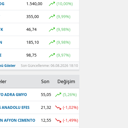
1.540,00
(10,00%)
DG
355,00
(9,99%)
T
46,74
(9,98%)
TK
185,10
(9,98%)
N
98,75
(9,97%)
E
ü Göster
Son Güncellenme: 06.08.2026 18:10
ler
Son
Değişim
55,05
(5,26%)
O ADRA GMYO
21,32
(-1,02%)
S ANADOLU EFES
12,55
(-1,49%)
N AFYON CIMENTO