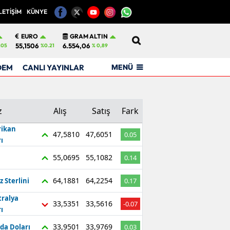
LETİŞİM
KÜNYE
12
EURO
GRAM ALTIN
55,1506
6.554,06
.05
%0.21
% 0,89
MENÜ
DEM
CANLI YAYINLAR
z
Alış
Satış
Fark
ikan
47,5810
47,6051
0.05
ı
55,0695
55,1082
0.14
64,1881
64,2254
z Sterlini
0.17
tralya
33,5351
33,5616
-0.07
ı
33,9501
33,9769
da Doları
0.03