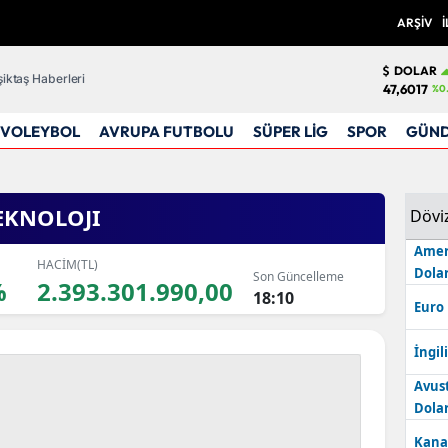
ARŞİV
İ
DOLAR
iktaş Haberleri
47,6017
%0
VOLEYBOL
AVRUPA FUTBOLU
SÜPER LİG
SPOR
GÜN
TEKNOLOJI
Dövi
Amer
HACİM(TL)
Dolar
Son Güncelleme
%
2.393.301.990,00
18:10
Euro
İngili
Avus
Dolar
Kana