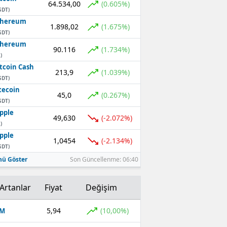
64.534,00
(0.605%)
SDT)
thereum
1.898,02
(1.675%)
SDT)
thereum
90.116
(1.734%)
)
tcoin Cash
213,9
(1.039%)
SDT)
tecoin
45,0
(0.267%)
SDT)
pple
49,630
(-2.072%)
)
pple
1,0454
(-2.134%)
SDT)
ü Göster
Son Güncellenme: 06:40
Artanlar
Fiyat
Değişim
5,94
(10,00%)
OM