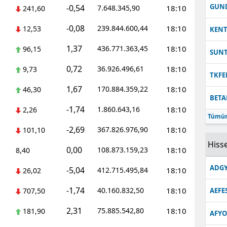
GUN
-0,54
7.648.345,90
18:10
241,60
-0,08
239.844.600,44
18:10
12,53
KEN
1,37
436.771.363,45
18:10
96,15
SUN
0,72
36.926.496,61
18:10
9,73
TKFE
1,67
170.884.359,22
18:10
46,30
BETA
-1,74
1.860.643,16
18:10
2,26
Tümün
-2,69
367.826.976,90
18:10
101,10
Hisse
0,00
108.873.159,23
18:10
8,40
ADGY
-5,04
412.715.495,84
18:10
26,02
-1,74
40.160.832,50
18:10
707,50
AEFE
2,31
75.885.542,80
18:10
181,90
AFYO