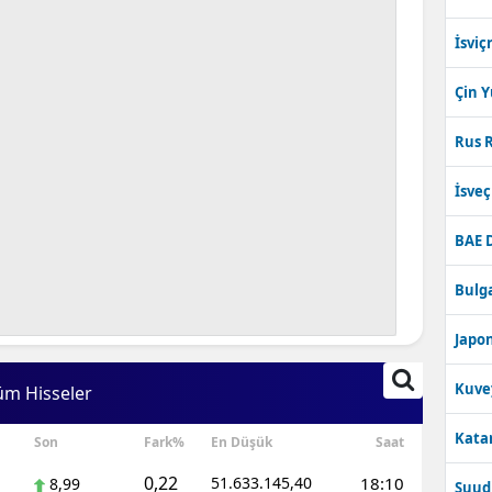
İsviç
Çin 
Rus R
İsve
BAE 
Bulga
Japon
Kuve
üm Hisseler
Katar
Son
Fark%
En Düşük
Saat
0,22
51.633.145,40
18:10
8,99
Suudi