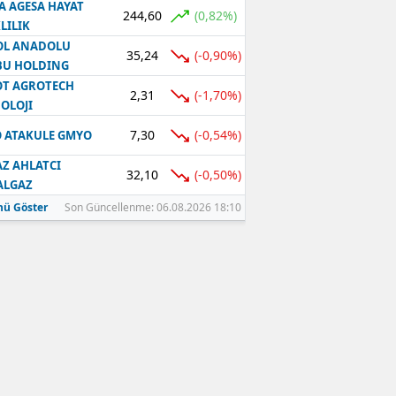
A AGESA HAYAT
244,60
(0,82%)
LILIK
OL ANADOLU
35,24
(-0,90%)
BU HOLDING
T AGROTECH
2,31
(-1,70%)
OLOJI
7,30
(-0,54%)
 ATAKULE GMYO
Z AHLATCI
32,10
(-0,50%)
ALGAZ
ü Göster
Son Güncellenme: 06.08.2026 18:10