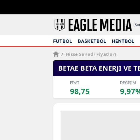
Beş
FUTBOL
BASKETBOL
HENTBOL
/
Hisse Senedi Fiyatları
BETAE BETA ENERJI VE 
FİYAT
DEĞİŞİM
98,75
9,97