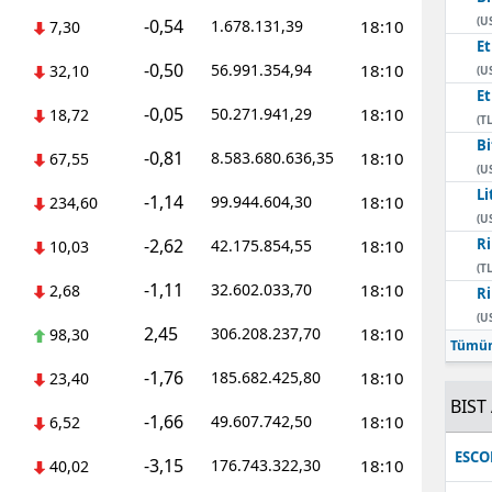
(U
-0,54
1.678.131,39
18:10
7,30
E
-0,50
56.991.354,94
18:10
32,10
(U
E
-0,05
50.271.941,29
18:10
18,72
(TL
Bi
-0,81
8.583.680.636,35
18:10
67,55
(U
Li
-1,14
99.944.604,30
18:10
234,60
(U
-2,62
Ri
42.175.854,55
18:10
10,03
(TL
-1,11
32.602.033,70
18:10
2,68
Ri
(U
2,45
306.208.237,70
18:10
98,30
Tümün
-1,76
185.682.425,80
18:10
23,40
BIST 
-1,66
49.607.742,50
18:10
6,52
ESC
-3,15
176.743.322,30
18:10
40,02