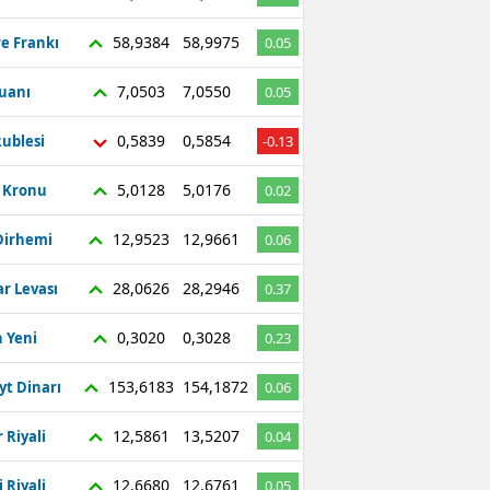
58,9384
58,9975
re Frankı
0.05
7,0503
7,0550
Yuanı
0.05
0,5839
0,5854
ublesi
-0.13
5,0128
5,0176
ç Kronu
0.02
12,9523
12,9661
Dirhemi
0.06
28,0626
28,2946
r Levası
0.37
0,3020
0,3028
 Yeni
0.23
153,6183
154,1872
yt Dinarı
0.06
12,5861
13,5207
 Riyali
0.04
12,6680
12,6761
 Riyali
0.05