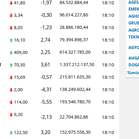
-1,97
84.532.884,44
18:10
AGES
41,80
EMEK
-0,30
96.014.227,80
18:10
3,34
AGH
GRU
-1,23
28.886.180,44
18:10
8,05
AGRO
TEKN
2,74
79.394.896,37
18:10
16,10
AGYO
2,25
614.327.785,00
18:10
409,00
AHGA
3,61
I
1.337.212.137,50
18:10
70,30
DOG
Tümün
-0,57
215.811.635,30
18:10
15,69
-4,31
138.249.602,44
18:10
2,00
-5,55
193.546.780,70
18:10
114,00
9,20
-2,13
22.704.862,86
18:10
3,20
152.975.556,30
18:10
122,50