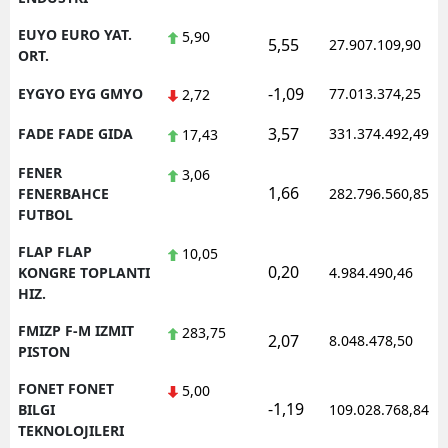
EUYO EURO YAT.
5,90
5,55
27.907.109,90
ORT.
-1,09
EYGYO EYG GMYO
77.013.374,25
2,72
3,57
FADE FADE GIDA
331.374.492,49
17,43
FENER
3,06
1,66
FENERBAHCE
282.796.560,85
FUTBOL
FLAP FLAP
10,05
0,20
KONGRE TOPLANTI
4.984.490,46
HIZ.
FMIZP F-M IZMIT
283,75
2,07
8.048.478,50
PISTON
FONET FONET
5,00
-1,19
BILGI
109.028.768,84
TEKNOLOJILERI