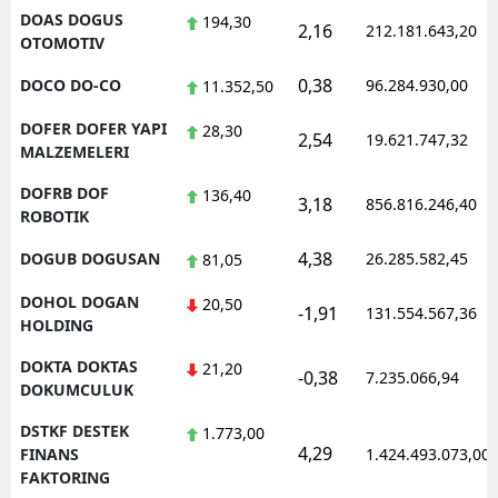
DOAS DOGUS
194,30
2,16
212.181.643,20
OTOMOTIV
0,38
DOCO DO-CO
96.284.930,00
11.352,50
DOFER DOFER YAPI
28,30
2,54
19.621.747,32
MALZEMELERI
DOFRB DOF
136,40
3,18
856.816.246,40
ROBOTIK
4,38
DOGUB DOGUSAN
26.285.582,45
81,05
DOHOL DOGAN
20,50
-1,91
131.554.567,36
HOLDING
DOKTA DOKTAS
21,20
-0,38
7.235.066,94
DOKUMCULUK
DSTKF DESTEK
1.773,00
4,29
FINANS
1.424.493.073,00
FAKTORING