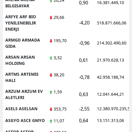
20,24
0,90
16.381.449,10
BILGISAYAR
ARFYE ARF BIO
29,66
-4,20
YENILENEBILIR
518.871.666,06
ENERJI
ARMGD ARMADA
195,70
-0,96
214.302.490,60
GIDA
ARSAN ARSAN
3,32
0,61
21.970.628,13
HOLDING
ARTMS ARTEMIS
38,20
-0,78
42.958.188,74
HALI
ARZUM ARZUM EV
1,59
0,63
12.041.644,21
ALETLERI
-2,55
ASELS ASELSAN
12.380.970.235,5
353,75
0,64
ASGYO ASCE GMYO
13.151.313,06
11,07
ASTOR ASTOR