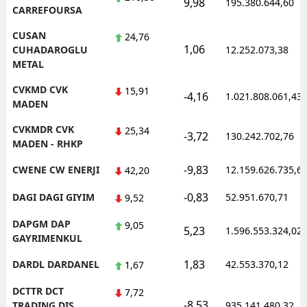
9,98
195.380.644,60
CARREFOURSA
CUSAN
24,76
1,06
CUHADAROGLU
12.252.073,38
METAL
CVKMD CVK
15,91
-4,16
1.021.808.061,43
MADEN
CVKMDR CVK
25,34
-3,72
130.242.702,76
MADEN - RHKP
-9,83
CWENE CW ENERJI
12.159.626.735,6
42,20
-0,83
DAGI DAGI GIYIM
52.951.670,71
9,52
DAPGM DAP
9,05
5,23
1.596.553.324,02
GAYRIMENKUL
1,83
DARDL DARDANEL
42.553.370,12
1,67
DCTTR DCT
7,72
-8,53
TRADING DIS
935.141.480,32