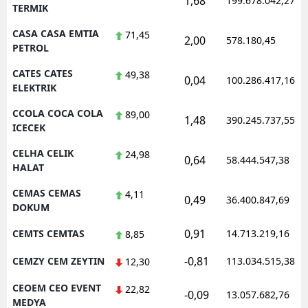
1,68
199.678.042,27
TERMIK
CASA CASA EMTIA
71,45
2,00
578.180,45
PETROL
CATES CATES
49,38
0,04
100.286.417,16
ELEKTRIK
CCOLA COCA COLA
89,00
1,48
390.245.737,55
ICECEK
CELHA CELIK
24,98
0,64
58.444.547,38
HALAT
CEMAS CEMAS
4,11
0,49
36.400.847,69
DOKUM
0,91
CEMTS CEMTAS
14.713.219,16
8,85
-0,81
CEMZY CEM ZEYTIN
113.034.515,38
12,30
CEOEM CEO EVENT
22,82
-0,09
13.057.682,76
MEDYA