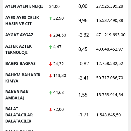
0,00
AYEN AYEN ENERJI
27.525.395,28
34,00
AYES AYES CELIK
32,90
9,96
15.537.490,88
HASIR VE CIT
-2,32
AYGAZ AYGAZ
471.219.693,00
284,50
AZTEK AZTEK
4,47
0,45
43.048.452,97
TEKNOLOJI
-0,82
BAGFS BAGFAS
12.758.532,52
24,32
BAHKM BAHADIR
113,30
-2,41
50.717.086,70
KIMYA
BAKAB BAK
44,68
1,55
15.758.914,54
AMBALAJ
BALAT
72,00
-1,71
BALATACILAR
1.548.845,50
BALATACILIK