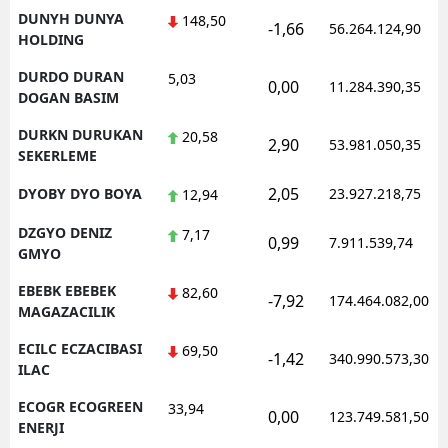
DUNYH DUNYA
148,50
-1,66
56.264.124,90
HOLDING
DURDO DURAN
5,03
0,00
11.284.390,35
DOGAN BASIM
DURKN DURUKAN
20,58
2,90
53.981.050,35
SEKERLEME
2,05
DYOBY DYO BOYA
23.927.218,75
12,94
DZGYO DENIZ
7,17
0,99
7.911.539,74
GMYO
EBEBK EBEBEK
82,60
-7,92
174.464.082,00
MAGAZACILIK
ECILC ECZACIBASI
69,50
-1,42
340.990.573,30
ILAC
ECOGR ECOGREEN
33,94
0,00
123.749.581,50
ENERJI