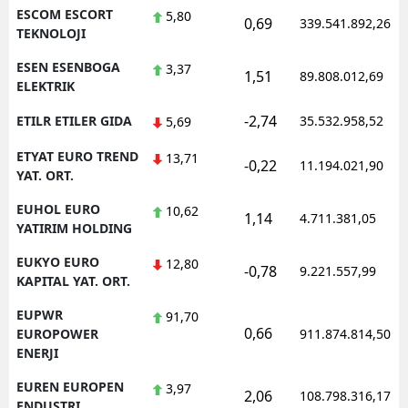
ESCOM ESCORT
5,80
0,69
339.541.892,26
TEKNOLOJI
ESEN ESENBOGA
3,37
1,51
89.808.012,69
ELEKTRIK
-2,74
ETILR ETILER GIDA
35.532.958,52
5,69
ETYAT EURO TREND
13,71
-0,22
11.194.021,90
YAT. ORT.
EUHOL EURO
10,62
1,14
4.711.381,05
YATIRIM HOLDING
EUKYO EURO
12,80
-0,78
9.221.557,99
KAPITAL YAT. ORT.
EUPWR
91,70
0,66
EUROPOWER
911.874.814,50
ENERJI
EUREN EUROPEN
3,97
2,06
108.798.316,17
ENDUSTRI