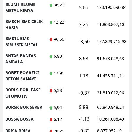
BLUME BLUME
36,20
5,66
123.196.696,84
METAL KIMYA
BMSCH BMS CELIK
12,22
2,26
11.868.807,10
HASIR
BMSTL BMS
46,66
-3,60
177.829.715,98
BIRLESIK METAL
BNTAS BANTAS
6,80
8,63
91.678.048,63
AMBALAJ
BOBET BOGAZICI
17,91
1,13
41.453.711,11
BETON SANAYI
BORLS BORLEASE
5,38
-0,37
21.810.012,96
OTOMOTIV
5,88
BORSK BOR SEKER
65.840.848,24
5,94
-1,13
BOSSA BOSSA
10.361.008,49
6,12
-0,82
BRISA BRISA
8.877.952,10
78,25