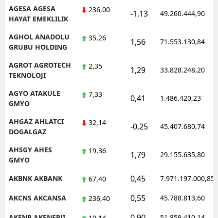
AGESA AGESA
236,00
-1,13
49.260.444,90
HAYAT EMEKLILIK
AGHOL ANADOLU
35,26
1,56
71.553.130,84
GRUBU HOLDING
AGROT AGROTECH
2,35
1,29
33.828.248,20
TEKNOLOJI
AGYO ATAKULE
7,33
0,41
1.486.420,23
GMYO
AHGAZ AHLATCI
32,14
-0,25
45.407.680,74
DOGALGAZ
AHSGY AHES
19,36
1,79
29.155.635,80
GMYO
0,45
AKBNK AKBANK
7.971.197.000,85
67,40
0,55
AKCNS AKCANSA
45.788.813,60
236,40
0,90
AKENR AKENERJI
51.859.410,14
10,14