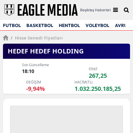
Beşiktaş Haberleri
FUTBOL
BASKETBOL
HENTBOL
VOLEYBOL
AVRUPA
/
Hisse Senedi Fiyatları
HEDEF HEDEF HOLDING
Son Güncelleme
FİYAT
18:10
267,25
DEĞİŞİM
HACİM(TL)
-9,94%
1.032.250.185,25