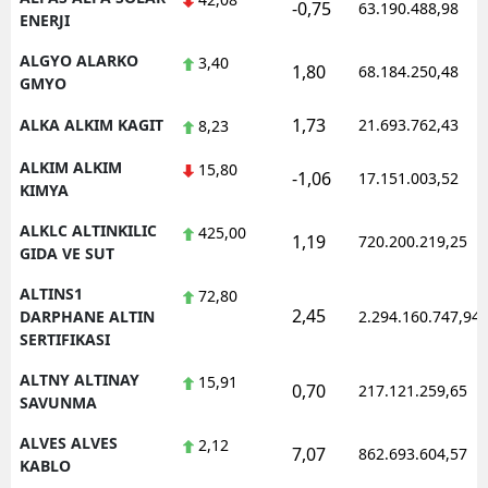
-0,75
63.190.488,98
ENERJI
ALGYO ALARKO
3,40
1,80
68.184.250,48
GMYO
1,73
ALKA ALKIM KAGIT
21.693.762,43
8,23
ALKIM ALKIM
15,80
-1,06
17.151.003,52
KIMYA
ALKLC ALTINKILIC
425,00
1,19
720.200.219,25
GIDA VE SUT
ALTINS1
72,80
2,45
DARPHANE ALTIN
2.294.160.747,94
SERTIFIKASI
ALTNY ALTINAY
15,91
0,70
217.121.259,65
SAVUNMA
ALVES ALVES
2,12
7,07
862.693.604,57
KABLO