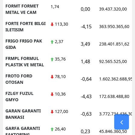
FORMT FORMET
1,74
0,00
39.437.320,00
METAL VE CAM
FORTE FORTE BILGI
113,30
-4,15
363.950.365,60
ILETISIM
FRIGO FRIGO PAK
2,37
3,49
238.401.851,62
GIDA
FRMPL FORMUL
35,76
1,48
92.565.525,00
PLASTIK VE METAL
FROTO FORD
78,10
-0,64
1.602.362.688,95
OTOSAN
FZLGY FUZUL
10,36
-4,43
172.638.488,80
GMYO
GARAN GARANTI
127,00
-0,63
3.772.734.436,30
BANKASI
GARFA GARANTI
26,40
0,23
45.846.360,50
FAKTORING