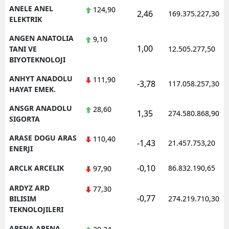
ANELE ANEL
124,90
2,46
169.375.227,30
ELEKTRIK
ANGEN ANATOLIA
9,10
1,00
TANI VE
12.505.277,50
BIYOTEKNOLOJI
ANHYT ANADOLU
111,90
-3,78
117.058.257,30
HAYAT EMEK.
ANSGR ANADOLU
28,60
1,35
274.580.868,90
SIGORTA
ARASE DOGU ARAS
110,40
-1,43
21.457.753,20
ENERJI
-0,10
ARCLK ARCELIK
86.832.190,65
97,90
ARDYZ ARD
77,30
-0,77
BILISIM
274.219.710,30
TEKNOLOJILERI
ARENA ARENA