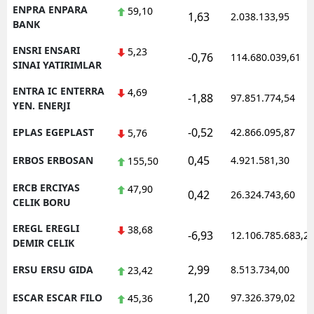
ENPRA ENPARA
59,10
1,63
2.038.133,95
BANK
ENSRI ENSARI
5,23
-0,76
114.680.039,61
SINAI YATIRIMLAR
ENTRA IC ENTERRA
4,69
-1,88
97.851.774,54
YEN. ENERJI
-0,52
EPLAS EGEPLAST
42.866.095,87
5,76
0,45
ERBOS ERBOSAN
4.921.581,30
155,50
ERCB ERCIYAS
47,90
0,42
26.324.743,60
CELIK BORU
EREGL EREGLI
38,68
-6,93
12.106.785.683,2
DEMIR CELIK
2,99
ERSU ERSU GIDA
8.513.734,00
23,42
1,20
ESCAR ESCAR FILO
97.326.379,02
45,36