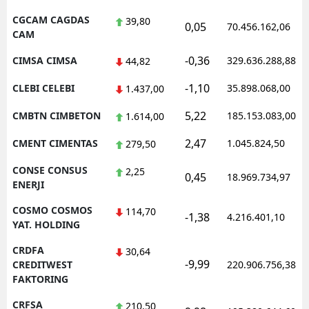
CGCAM CAGDAS
39,80
0,05
70.456.162,06
CAM
-0,36
CIMSA CIMSA
329.636.288,88
44,82
-1,10
CLEBI CELEBI
35.898.068,00
1.437,00
5,22
CMBTN CIMBETON
185.153.083,00
1.614,00
2,47
CMENT CIMENTAS
1.045.824,50
279,50
CONSE CONSUS
2,25
0,45
18.969.734,97
ENERJI
COSMO COSMOS
114,70
-1,38
4.216.401,10
YAT. HOLDING
CRDFA
30,64
-9,99
CREDITWEST
220.906.756,38
FAKTORING
CRFSA
210,50