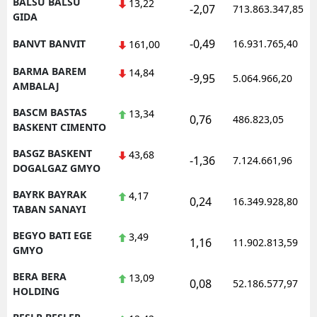
BALSU BALSU
13,22
-2,07
713.863.347,85
GIDA
-0,49
BANVT BANVIT
16.931.765,40
161,00
BARMA BAREM
14,84
-9,95
5.064.966,20
AMBALAJ
BASCM BASTAS
13,34
0,76
486.823,05
BASKENT CIMENTO
BASGZ BASKENT
43,68
-1,36
7.124.661,96
DOGALGAZ GMYO
BAYRK BAYRAK
4,17
0,24
16.349.928,80
TABAN SANAYI
BEGYO BATI EGE
3,49
1,16
11.902.813,59
GMYO
BERA BERA
13,09
0,08
52.186.577,97
HOLDING