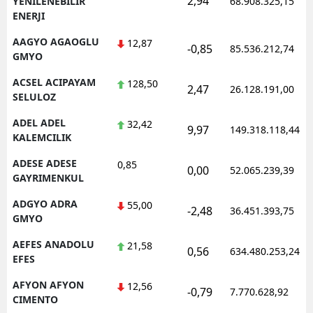
2,94
YENILENEBILIR
68.908.325,15
ENERJI
AAGYO AGAOGLU
12,87
-0,85
85.536.212,74
GMYO
ACSEL ACIPAYAM
128,50
2,47
26.128.191,00
SELULOZ
ADEL ADEL
32,42
9,97
149.318.118,44
KALEMCILIK
ADESE ADESE
0,85
0,00
52.065.239,39
GAYRIMENKUL
ADGYO ADRA
55,00
-2,48
36.451.393,75
GMYO
AEFES ANADOLU
21,58
0,56
634.480.253,24
EFES
AFYON AFYON
12,56
-0,79
7.770.628,92
CIMENTO