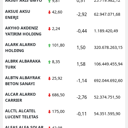
0,51
AKSGY AKIS GMYO
25.719.982,12
9,81
AKSUE AKSU
42,60
-2,92
62.947.071,68
ENERJI
AKYHO AKDENIZ
2,24
-0,44
1.189.420,49
YATIRIM HOLDING
ALARK ALARKO
101,80
1,50
320.678.263,15
HOLDING
ALBRK ALBARAKA
8,35
1,58
106.449.455,94
TURK
ALBTN ALBAYRAK
25,92
-1,14
692.044.692,60
BETON SANAYI
ALCAR ALARKO
686,50
-2,76
52.374.751,50
CARRIER
ALCTL ALCATEL
175,00
-0,11
54.351.595,90
LUCENT TELETAS
ALFAS ALFA SOLAR
42,08