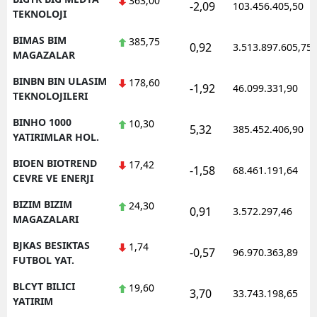
363,00
-2,09
103.456.405,50
TEKNOLOJI
BIMAS BIM
385,75
0,92
3.513.897.605,75
MAGAZALAR
BINBN BIN ULASIM
178,60
-1,92
46.099.331,90
TEKNOLOJILERI
BINHO 1000
10,30
5,32
385.452.406,90
YATIRIMLAR HOL.
BIOEN BIOTREND
17,42
-1,58
68.461.191,64
CEVRE VE ENERJI
BIZIM BIZIM
24,30
0,91
3.572.297,46
MAGAZALARI
BJKAS BESIKTAS
1,74
-0,57
96.970.363,89
FUTBOL YAT.
BLCYT BILICI
19,60
3,70
33.743.198,65
YATIRIM