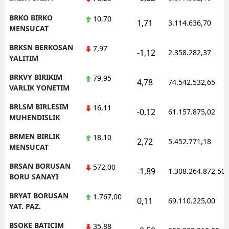
BRKO BIRKO
10,70
1,71
3.114.636,70
MENSUCAT
BRKSN BERKOSAN
7,97
-1,12
2.358.282,37
YALITIM
BRKVY BIRIKIM
79,95
4,78
74.542.532,65
VARLIK YONETIM
BRLSM BIRLESIM
16,11
-0,12
61.157.875,02
MUHENDISLIK
BRMEN BIRLIK
18,10
2,72
5.452.771,18
MENSUCAT
BRSAN BORUSAN
572,00
-1,89
1.308.264.872,50
BORU SANAYI
BRYAT BORUSAN
1.767,00
0,11
69.110.225,00
YAT. PAZ.
BSOKE BATICIM
35,88