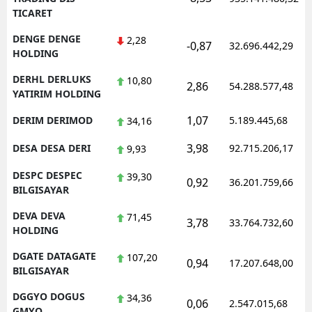
TICARET
DENGE DENGE
2,28
-0,87
32.696.442,29
HOLDING
DERHL DERLUKS
10,80
2,86
54.288.577,48
YATIRIM HOLDING
1,07
DERIM DERIMOD
5.189.445,68
34,16
3,98
DESA DESA DERI
92.715.206,17
9,93
DESPC DESPEC
39,30
0,92
36.201.759,66
BILGISAYAR
DEVA DEVA
71,45
3,78
33.764.732,60
HOLDING
DGATE DATAGATE
107,20
0,94
17.207.648,00
BILGISAYAR
DGGYO DOGUS
34,36
0,06
2.547.015,68
GMYO