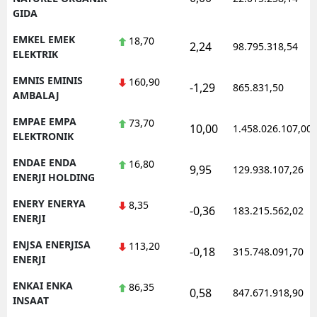
GIDA
EMKEL EMEK
18,70
2,24
98.795.318,54
ELEKTRIK
EMNIS EMINIS
160,90
-1,29
865.831,50
AMBALAJ
EMPAE EMPA
73,70
10,00
1.458.026.107,00
ELEKTRONIK
ENDAE ENDA
16,80
9,95
129.938.107,26
ENERJI HOLDING
ENERY ENERYA
8,35
-0,36
183.215.562,02
ENERJI
ENJSA ENERJISA
113,20
-0,18
315.748.091,70
ENERJI
ENKAI ENKA
86,35
0,58
847.671.918,90
INSAAT