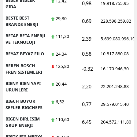
BESLR BESLER
12,42
0,98
19.918.755,95
GIDA
BESTE BEST
29,30
0,69
228.598.259,82
BRANDS ENERJI
BETAE BETA ENERJI
111,20
2,39
5.699.080.996,10
VE TEKNOLOJI
0,58
BEYAZ BEYAZ FILO
10.817.880,08
24,34
BFREN BOSCH
125,80
-0,32
16.170.946,30
FREN SISTEMLERI
BIENY BIEN YAPI
20,44
2,20
22.201.248,88
URUNLERI
BIGCH BUYUK
6,52
0,77
29.579.015,40
SEFLER BIGCHEFS
BIGEN BIRLESIM
110,60
6,45
204.572.111,80
GRUP ENERJI
BIGTK BIG MEDYA