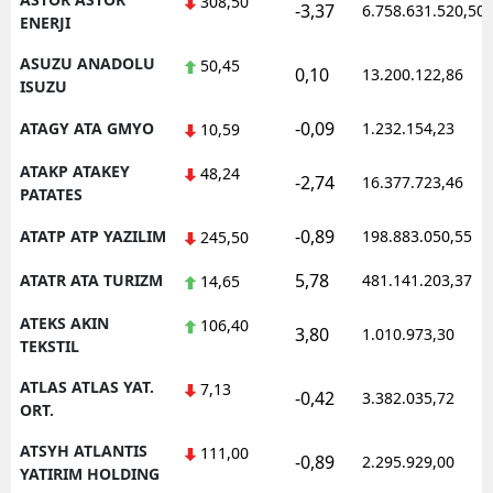
308,50
-3,37
6.758.631.520,50
ENERJI
ASUZU ANADOLU
50,45
0,10
13.200.122,86
ISUZU
-0,09
ATAGY ATA GMYO
1.232.154,23
10,59
ATAKP ATAKEY
48,24
-2,74
16.377.723,46
PATATES
-0,89
ATATP ATP YAZILIM
198.883.050,55
245,50
5,78
ATATR ATA TURIZM
481.141.203,37
14,65
ATEKS AKIN
106,40
3,80
1.010.973,30
TEKSTIL
ATLAS ATLAS YAT.
7,13
-0,42
3.382.035,72
ORT.
ATSYH ATLANTIS
111,00
-0,89
2.295.929,00
YATIRIM HOLDING