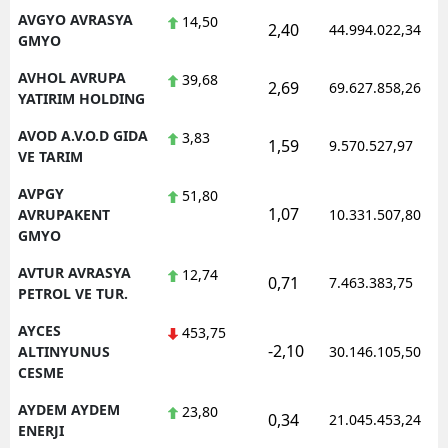
AVGYO AVRASYA
14,50
2,40
44.994.022,34
GMYO
AVHOL AVRUPA
39,68
2,69
69.627.858,26
YATIRIM HOLDING
AVOD A.V.O.D GIDA
3,83
1,59
9.570.527,97
VE TARIM
AVPGY
51,80
1,07
AVRUPAKENT
10.331.507,80
GMYO
AVTUR AVRASYA
12,74
0,71
7.463.383,75
PETROL VE TUR.
AYCES
453,75
-2,10
ALTINYUNUS
30.146.105,50
CESME
AYDEM AYDEM
23,80
0,34
21.045.453,24
ENERJI