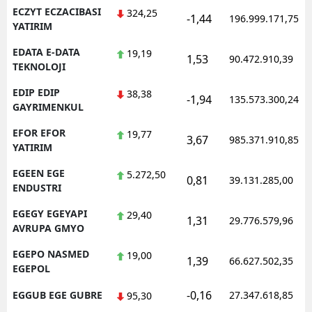
ECZYT ECZACIBASI
324,25
-1,44
196.999.171,75
YATIRIM
EDATA E-DATA
19,19
1,53
90.472.910,39
TEKNOLOJI
EDIP EDIP
38,38
-1,94
135.573.300,24
GAYRIMENKUL
EFOR EFOR
19,77
3,67
985.371.910,85
YATIRIM
EGEEN EGE
5.272,50
0,81
39.131.285,00
ENDUSTRI
EGEGY EGEYAPI
29,40
1,31
29.776.579,96
AVRUPA GMYO
EGEPO NASMED
19,00
1,39
66.627.502,35
EGEPOL
-0,16
EGGUB EGE GUBRE
27.347.618,85
95,30