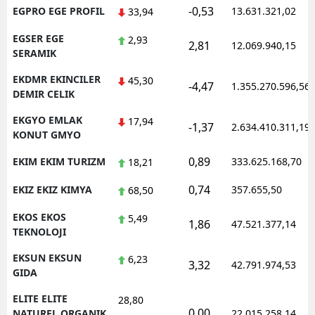
-0,53
EGPRO EGE PROFIL
13.631.321,02
33,94
EGSER EGE
2,93
2,81
12.069.940,15
SERAMIK
EKDMR EKINCILER
45,30
-4,47
1.355.270.596,56
DEMIR CELIK
EKGYO EMLAK
17,94
-1,37
2.634.410.311,19
KONUT GMYO
0,89
EKIM EKIM TURIZM
333.625.168,70
18,21
0,74
EKIZ EKIZ KIMYA
357.655,50
68,50
EKOS EKOS
5,49
1,86
47.521.377,14
TEKNOLOJI
EKSUN EKSUN
6,23
3,32
42.791.974,53
GIDA
ELITE ELITE
28,80
0,00
NATUREL ORGANIK
22.015.258,14