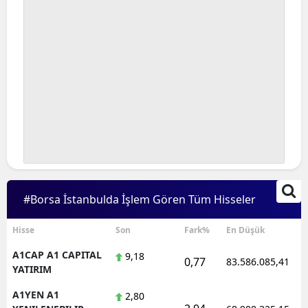
#Borsa İstanbulda İşlem Gören Tüm Hisseler
Hisse
Son
Fark%
En Düşük
A1CAP A1 CAPITAL
9,18
0,77
83.586.085,41
YATIRIM
A1YEN A1
2,80