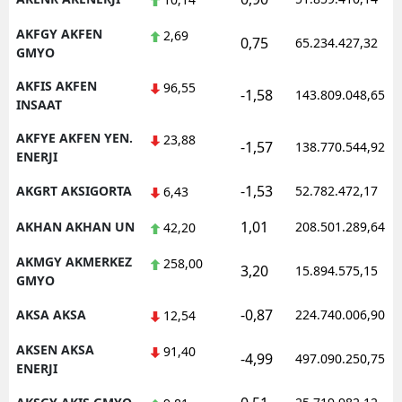
AKFGY AKFEN
2,69
0,75
65.234.427,32
GMYO
AKFIS AKFEN
96,55
-1,58
143.809.048,65
INSAAT
AKFYE AKFEN YEN.
23,88
-1,57
138.770.544,92
ENERJI
-1,53
AKGRT AKSIGORTA
52.782.472,17
6,43
1,01
AKHAN AKHAN UN
208.501.289,64
42,20
AKMGY AKMERKEZ
258,00
3,20
15.894.575,15
GMYO
-0,87
AKSA AKSA
224.740.006,90
12,54
AKSEN AKSA
91,40
-4,99
497.090.250,75
ENERJI