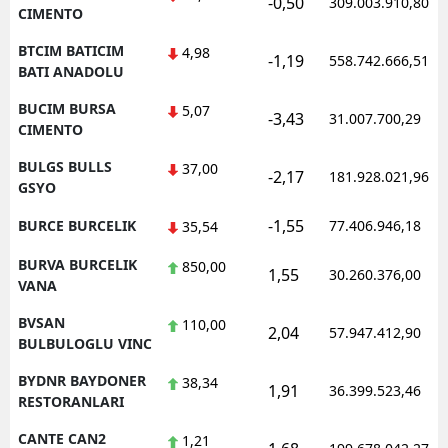
-0,50
309.003.910,80
CIMENTO
BTCIM BATICIM
4,98
-1,19
558.742.666,51
BATI ANADOLU
BUCIM BURSA
5,07
-3,43
31.007.700,29
CIMENTO
BULGS BULLS
37,00
-2,17
181.928.021,96
GSYO
-1,55
BURCE BURCELIK
77.406.946,18
35,54
BURVA BURCELIK
850,00
1,55
30.260.376,00
VANA
BVSAN
110,00
2,04
57.947.412,90
BULBULOGLU VINC
BYDNR BAYDONER
38,34
1,91
36.399.523,46
RESTORANLARI
CANTE CAN2
1,21