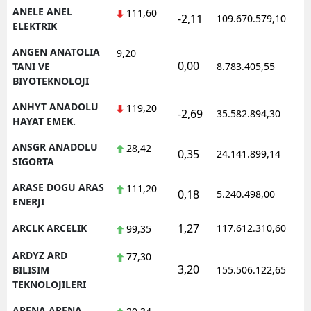
ANELE ANEL
111,60
-2,11
109.670.579,10
1
ELEKTRIK
ANGEN ANATOLIA
9,20
0,00
1
TANI VE
8.783.405,55
BIYOTEKNOLOJI
ANHYT ANADOLU
119,20
-2,69
35.582.894,30
1
HAYAT EMEK.
ANSGR ANADOLU
28,42
0,35
24.141.899,14
1
SIGORTA
ARASE DOGU ARAS
111,20
0,18
5.240.498,00
1
ENERJI
1,27
ARCLK ARCELIK
117.612.310,60
1
99,35
ARDYZ ARD
77,30
3,20
1
BILISIM
155.506.122,65
TEKNOLOJILERI
ARENA ARENA