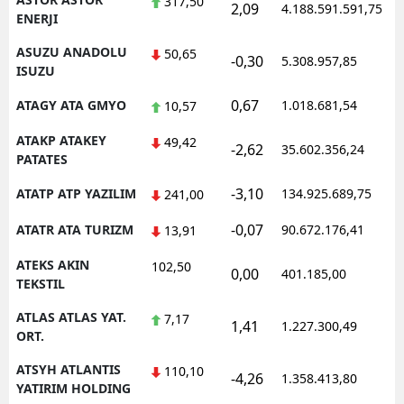
317,50
2,09
4.188.591.591,75
1
ENERJI
ASUZU ANADOLU
50,65
-0,30
5.308.957,85
1
ISUZU
0,67
ATAGY ATA GMYO
1.018.681,54
1
10,57
ATAKP ATAKEY
49,42
-2,62
35.602.356,24
1
PATATES
-3,10
ATATP ATP YAZILIM
134.925.689,75
1
241,00
-0,07
ATATR ATA TURIZM
90.672.176,41
1
13,91
ATEKS AKIN
102,50
0,00
401.185,00
1
TEKSTIL
ATLAS ATLAS YAT.
7,17
1,41
1.227.300,49
1
ORT.
ATSYH ATLANTIS
110,10
-4,26
1.358.413,80
1
YATIRIM HOLDING