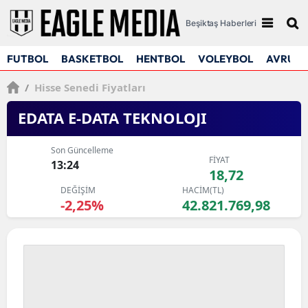
Beşiktaş Haberleri
FUTBOL
BASKETBOL
HENTBOL
VOLEYBOL
AVRUPA
/
Hisse Senedi Fiyatları
EDATA E-DATA TEKNOLOJI
Son Güncelleme
FİYAT
13:24
18,72
DEĞİŞİM
HACİM(TL)
-2,25%
42.821.769,98