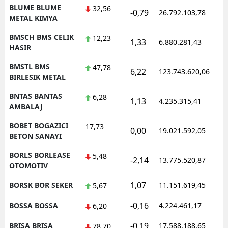
BLUME BLUME
32,56
-0,79
26.792.103,78
1
METAL KIMYA
BMSCH BMS CELIK
12,23
1,33
6.880.281,43
1
HASIR
BMSTL BMS
47,78
6,22
123.743.620,06
1
BIRLESIK METAL
BNTAS BANTAS
6,28
1,13
4.235.315,41
1
AMBALAJ
BOBET BOGAZICI
17,73
0,00
19.021.592,05
1
BETON SANAYI
BORLS BORLEASE
5,48
-2,14
13.775.520,87
1
OTOMOTIV
1,07
BORSK BOR SEKER
11.151.619,45
1
5,67
-0,16
BOSSA BOSSA
4.224.461,17
1
6,20
-0,19
BRISA BRISA
17.588.188,65
1
78,70