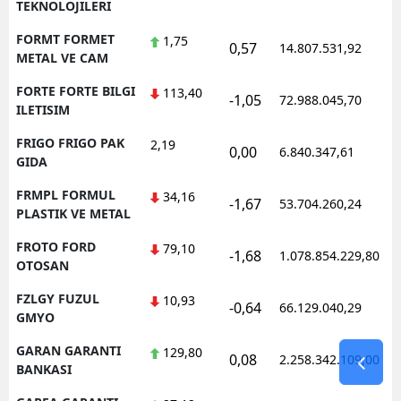
TEKNOLOJILERI
FORMT FORMET
1,75
0,57
14.807.531,92
1
METAL VE CAM
FORTE FORTE BILGI
113,40
-1,05
72.988.045,70
1
ILETISIM
FRIGO FRIGO PAK
2,19
0,00
6.840.347,61
1
GIDA
FRMPL FORMUL
34,16
-1,67
53.704.260,24
1
PLASTIK VE METAL
FROTO FORD
79,10
-1,68
1.078.854.229,80
1
OTOSAN
FZLGY FUZUL
10,93
-0,64
66.129.040,29
1
GMYO
GARAN GARANTI
129,80
0,08
2.258.342.109,00
1
BANKASI