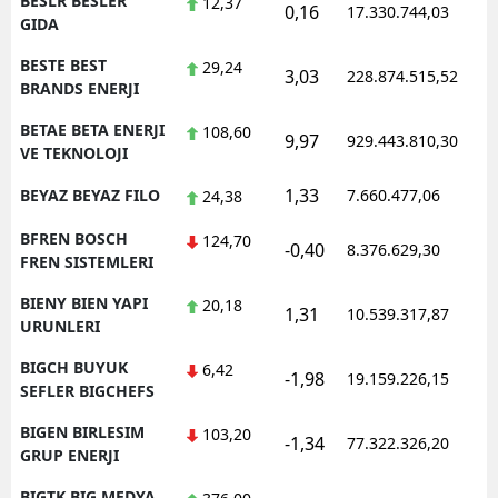
BESLR BESLER
12,37
0,16
17.330.744,03
1
GIDA
BESTE BEST
29,24
3,03
228.874.515,52
1
BRANDS ENERJI
BETAE BETA ENERJI
108,60
9,97
929.443.810,30
1
VE TEKNOLOJI
1,33
BEYAZ BEYAZ FILO
7.660.477,06
1
24,38
BFREN BOSCH
124,70
-0,40
8.376.629,30
1
FREN SISTEMLERI
BIENY BIEN YAPI
20,18
1,31
10.539.317,87
1
URUNLERI
BIGCH BUYUK
6,42
-1,98
19.159.226,15
1
SEFLER BIGCHEFS
BIGEN BIRLESIM
103,20
-1,34
77.322.326,20
1
GRUP ENERJI
BIGTK BIG MEDYA