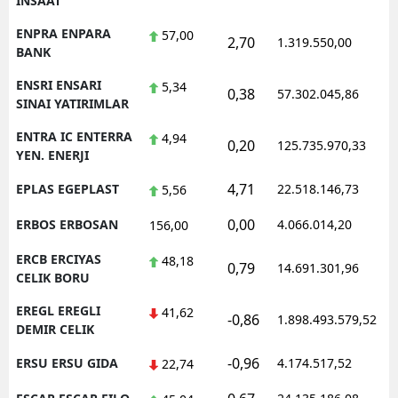
INSAAT
ENPRA ENPARA
57,00
2,70
1.319.550,00
1
BANK
ENSRI ENSARI
5,34
0,38
57.302.045,86
1
SINAI YATIRIMLAR
ENTRA IC ENTERRA
4,94
0,20
125.735.970,33
1
YEN. ENERJI
4,71
EPLAS EGEPLAST
22.518.146,73
1
5,56
0,00
ERBOS ERBOSAN
4.066.014,20
1
156,00
ERCB ERCIYAS
48,18
0,79
14.691.301,96
1
CELIK BORU
EREGL EREGLI
41,62
-0,86
1.898.493.579,52
1
DEMIR CELIK
-0,96
ERSU ERSU GIDA
4.174.517,52
1
22,74