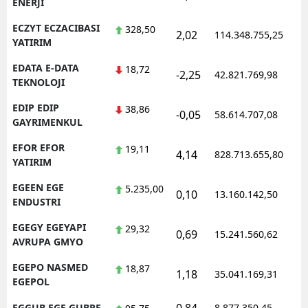
ENERJI
ECZYT ECZACIBASI
328,50
2,02
114.348.755,25
1
YATIRIM
EDATA E-DATA
18,72
-2,25
42.821.769,98
1
TEKNOLOJI
EDIP EDIP
38,86
-0,05
58.614.707,08
1
GAYRIMENKUL
EFOR EFOR
19,11
4,14
828.713.655,80
1
YATIRIM
EGEEN EGE
5.235,00
0,10
13.160.142,50
1
ENDUSTRI
EGEGY EGEYAPI
29,32
0,69
15.241.560,62
1
AVRUPA GMYO
EGEPO NASMED
18,87
1,18
35.041.169,31
1
EGEPOL
EGGUB EGE GUBRE
8.877.350,45