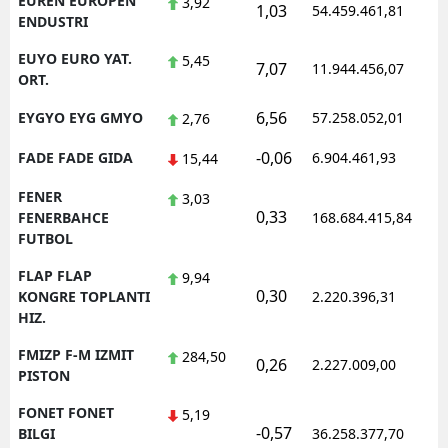
EUREN EUROPEN
3,92
1,03
54.459.461,81
1
ENDUSTRI
EUYO EURO YAT.
5,45
7,07
11.944.456,07
1
ORT.
6,56
EYGYO EYG GMYO
57.258.052,01
1
2,76
-0,06
FADE FADE GIDA
6.904.461,93
1
15,44
FENER
3,03
0,33
1
FENERBAHCE
168.684.415,84
FUTBOL
FLAP FLAP
9,94
0,30
1
KONGRE TOPLANTI
2.220.396,31
HIZ.
FMIZP F-M IZMIT
284,50
0,26
2.227.009,00
1
PISTON
FONET FONET
5,19
-0,57
1
BILGI
36.258.377,70