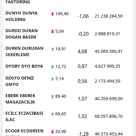
FAKTORING
DUNYH DUNYA
149,40
-1,06
21.238.284,50
1
HOLDING
DURDO DURAN
5,09
-0,20
2.888.819,31
1
DOGAN BASIM
DURKN DURUKAN
19,91
4,68
45.069.560,91
1
SEKERLEME
0,87
DYOBY DYO BOYA
4.627.999,35
1
12,72
DZGYO DENIZ
7,14
0,56
2.173.494,50
1
GMYO
EBEBK EBEBEK
89,40
1,07
40.359.699,00
1
MAGAZACILIK
ECILC ECZACIBASI
69,65
1,02
68.057.896,70
1
ILAC
ECOGR ECOGREEN
33,96
-1,28
46.573.453,44
1