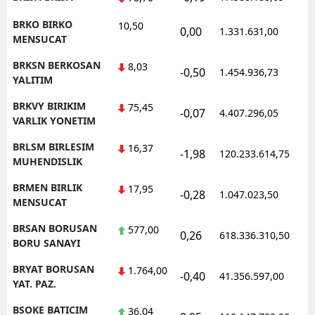
BRKO BIRKO
10,50
0,00
1.331.631,00
1
MENSUCAT
BRKSN BERKOSAN
8,03
-0,50
1.454.936,73
1
YALITIM
BRKVY BIRIKIM
75,45
-0,07
4.407.296,05
1
VARLIK YONETIM
BRLSM BIRLESIM
16,37
-1,98
120.233.614,75
1
MUHENDISLIK
BRMEN BIRLIK
17,95
-0,28
1.047.023,50
1
MENSUCAT
BRSAN BORUSAN
577,00
0,26
618.336.310,50
1
BORU SANAYI
BRYAT BORUSAN
1.764,00
-0,40
41.356.597,00
1
YAT. PAZ.
BSOKE BATICIM
36,04