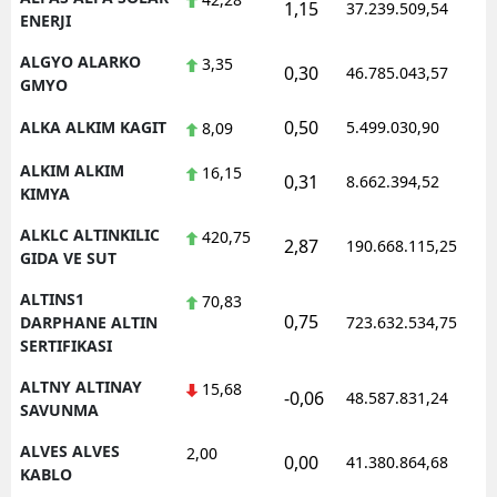
1,15
37.239.509,54
1
ENERJI
ALGYO ALARKO
3,35
0,30
46.785.043,57
1
GMYO
0,50
ALKA ALKIM KAGIT
5.499.030,90
1
8,09
ALKIM ALKIM
16,15
0,31
8.662.394,52
1
KIMYA
ALKLC ALTINKILIC
420,75
2,87
190.668.115,25
1
GIDA VE SUT
ALTINS1
70,83
0,75
1
DARPHANE ALTIN
723.632.534,75
SERTIFIKASI
ALTNY ALTINAY
15,68
-0,06
48.587.831,24
1
SAVUNMA
ALVES ALVES
2,00
0,00
41.380.864,68
1
KABLO