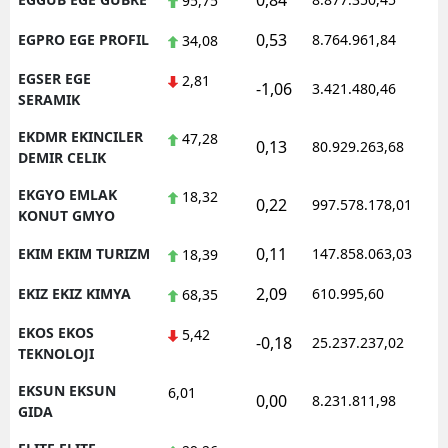
0,84
1
95,75
0,53
EGPRO EGE PROFIL
8.764.961,84
1
34,08
EGSER EGE
2,81
-1,06
3.421.480,46
1
SERAMIK
EKDMR EKINCILER
47,28
0,13
80.929.263,68
1
DEMIR CELIK
EKGYO EMLAK
18,32
0,22
997.578.178,01
1
KONUT GMYO
0,11
EKIM EKIM TURIZM
147.858.063,03
1
18,39
2,09
EKIZ EKIZ KIMYA
610.995,60
1
68,35
EKOS EKOS
5,42
-0,18
25.237.237,02
1
TEKNOLOJI
EKSUN EKSUN
6,01
0,00
8.231.811,98
1
GIDA