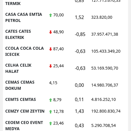
0,85
127.715.670,33
1
TERMIK
CASA CASA EMTIA
70,00
1,52
323.820,00
1
PETROL
CATES CATES
48,90
-0,85
37.957.471,38
1
ELEKTRIK
CCOLA COCA COLA
87,40
-0,63
105.433.349,20
1
ICECEK
CELHA CELIK
25,44
-0,63
53.169.590,70
1
HALAT
CEMAS CEMAS
4,15
0,00
14.980.706,37
1
DOKUM
0,11
CEMTS CEMTAS
4.816.252,10
1
8,79
1,43
CEMZY CEM ZEYTIN
192.800.830,74
1
12,78
CEOEM CEO EVENT
23,46
0,43
5.290.708,54
1
MEDYA