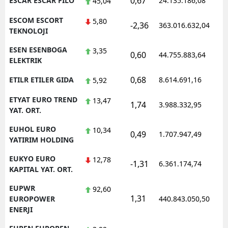
0,67
ESCAR ESCAR FILO
24.135.186,08
1
45,04
ESCOM ESCORT
5,80
-2,36
363.016.632,04
1
TEKNOLOJI
ESEN ESENBOGA
3,35
0,60
44.755.883,64
1
ELEKTRIK
0,68
ETILR ETILER GIDA
8.614.691,16
1
5,92
ETYAT EURO TREND
13,47
1,74
3.988.332,95
1
YAT. ORT.
EUHOL EURO
10,34
0,49
1.707.947,49
1
YATIRIM HOLDING
EUKYO EURO
12,78
-1,31
6.361.174,74
1
KAPITAL YAT. ORT.
EUPWR
92,60
1,31
1
EUROPOWER
440.843.050,50
ENERJI