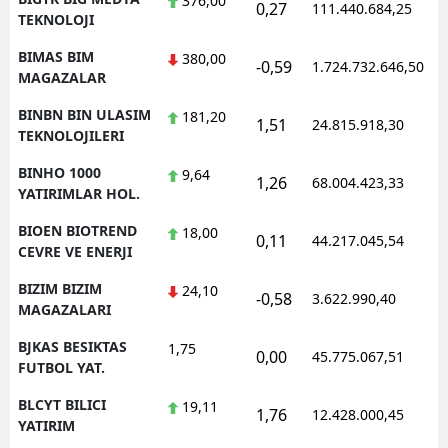
376,00
0,27
111.440.684,25
1
TEKNOLOJI
BIMAS BIM
380,00
-0,59
1.724.732.646,50
1
MAGAZALAR
BINBN BIN ULASIM
181,20
1,51
24.815.918,30
1
TEKNOLOJILERI
BINHO 1000
9,64
1,26
68.004.423,33
1
YATIRIMLAR HOL.
BIOEN BIOTREND
18,00
0,11
44.217.045,54
1
CEVRE VE ENERJI
BIZIM BIZIM
24,10
-0,58
3.622.990,40
1
MAGAZALARI
BJKAS BESIKTAS
1,75
0,00
45.775.067,51
1
FUTBOL YAT.
BLCYT BILICI
19,11
1,76
12.428.000,45
1
YATIRIM