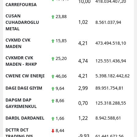
10,00
418.034.407,20
1
CARREFOURSA
CUSAN
23,88
1,02
1
CUHADAROGLU
8.561.037,94
METAL
CVKMD CVK
15,85
4,21
473.494.518,10
1
MADEN
CVKMDR CVK
25,20
4,74
125.551.436,94
1
MADEN - RHKP
4,21
CWENE CW ENERJI
5.398.182.442,62
1
46,06
2,99
DAGI DAGI GIYIM
89.951.754,81
1
9,64
DAPGM DAP
8,66
0,70
125.318.288,55
1
GAYRIMENKUL
1,22
DARDL DARDANEL
8.942.588,61
1
1,66
DCTTR DCT
8,44
-9,93
1
TRADING DIS
61.441.672,56