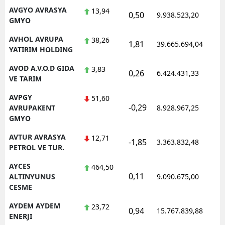
AVGYO AVRASYA
13,94
0,50
9.938.523,20
1
GMYO
AVHOL AVRUPA
38,26
1,81
39.665.694,04
1
YATIRIM HOLDING
AVOD A.V.O.D GIDA
3,83
0,26
6.424.431,33
1
VE TARIM
AVPGY
51,60
-0,29
1
AVRUPAKENT
8.928.967,25
GMYO
AVTUR AVRASYA
12,71
-1,85
3.363.832,48
1
PETROL VE TUR.
AYCES
464,50
0,11
1
ALTINYUNUS
9.090.675,00
CESME
AYDEM AYDEM
23,72
0,94
15.767.839,88
1
ENERJI