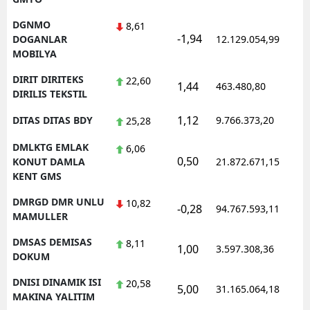
DGNMO
8,61
-1,94
1
DOGANLAR
12.129.054,99
MOBILYA
DIRIT DIRITEKS
22,60
1,44
463.480,80
1
DIRILIS TEKSTIL
1,12
DITAS DITAS BDY
9.766.373,20
1
25,28
DMLKTG EMLAK
6,06
0,50
1
KONUT DAMLA
21.872.671,15
KENT GMS
DMRGD DMR UNLU
10,82
-0,28
94.767.593,11
1
MAMULLER
DMSAS DEMISAS
8,11
1,00
3.597.308,36
1
DOKUM
DNISI DINAMIK ISI
20,58
5,00
31.165.064,18
1
MAKINA YALITIM