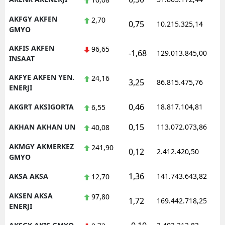
AKFGY AKFEN
2,70
0,75
10.215.325,14
1
GMYO
AKFIS AKFEN
96,65
-1,68
129.013.845,00
1
INSAAT
AKFYE AKFEN YEN.
24,16
3,25
86.815.475,76
1
ENERJI
0,46
AKGRT AKSIGORTA
18.817.104,81
1
6,55
0,15
AKHAN AKHAN UN
113.072.073,86
1
40,08
AKMGY AKMERKEZ
241,90
0,12
2.412.420,50
1
GMYO
1,36
AKSA AKSA
141.743.643,82
1
12,70
AKSEN AKSA
97,80
1,72
169.442.718,25
1
ENERJI