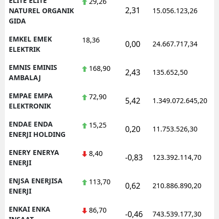
ELITE ELITE
29,26
2,31
1
NATUREL ORGANIK
15.056.123,26
GIDA
EMKEL EMEK
18,36
0,00
24.667.717,34
1
ELEKTRIK
EMNIS EMINIS
168,90
2,43
135.652,50
1
AMBALAJ
EMPAE EMPA
72,90
5,42
1.349.072.645,20
1
ELEKTRONIK
ENDAE ENDA
15,25
0,20
11.753.526,30
1
ENERJI HOLDING
ENERY ENERYA
8,40
-0,83
123.392.114,70
1
ENERJI
ENJSA ENERJISA
113,70
0,62
210.886.890,20
1
ENERJI
ENKAI ENKA
86,70
-0,46
743.539.177,30
1