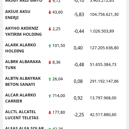
-0,10
AKSGY AKIS GMYO
3.403.212,83
1
9,72
AKSUE AKSU
43,60
-5,83
104.756.621,30
1
ENERJI
AKYHO AKDENIZ
2,25
-0,44
1.026.503,89
1
YATIRIM HOLDING
ALARK ALARKO
101,50
0,40
127.205.636,80
1
HOLDING
ALBRK ALBARAKA
8,36
-0,48
51.655.384,73
1
TURK
ALBTN ALBAYRAK
26,04
0,08
291.192.147,86
1
BETON SANAYI
ALCAR ALARKO
714,00
0,92
13.797.968,00
1
CARRIER
ALCTL ALCATEL
177,80
-2,25
42.517.880,60
1
LUCENT TELETAS
ALFAS ALFA SOLAR
42,28