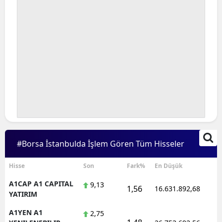
#Borsa İstanbulda İşlem Gören Tüm Hisseler
Hisse
Son
Fark%
En Düşük
A1CAP A1 CAPITAL
9,13
1,56
16.631.892,68
1
YATIRIM
A1YEN A1
2,75