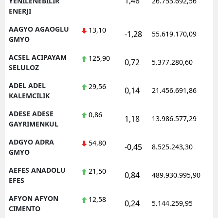
1,48
1
YENILENEBILIR
26.753.692,56
ENERJI
AAGYO AGAOGLU
13,10
-1,28
55.619.170,09
1
GMYO
ACSEL ACIPAYAM
125,90
0,72
5.377.280,60
1
SELULOZ
ADEL ADEL
29,56
0,14
21.456.691,86
1
KALEMCILIK
ADESE ADESE
0,86
1,18
13.986.577,29
1
GAYRIMENKUL
ADGYO ADRA
54,80
-0,45
8.525.243,30
1
GMYO
AEFES ANADOLU
21,50
0,84
489.930.995,90
1
EFES
AFYON AFYON
12,58
0,24
5.144.259,95
1
CIMENTO