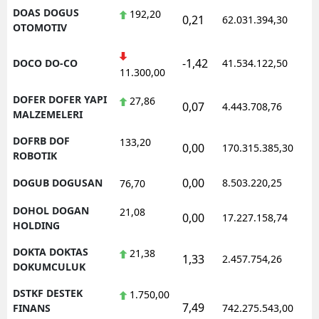
DOAS DOGUS
192,20
0,21
62.031.394,30
1
OTOMOTIV
-1,42
DOCO DO-CO
41.534.122,50
1
11.300,00
DOFER DOFER YAPI
27,86
0,07
4.443.708,76
1
MALZEMELERI
DOFRB DOF
133,20
0,00
170.315.385,30
1
ROBOTIK
0,00
DOGUB DOGUSAN
8.503.220,25
1
76,70
DOHOL DOGAN
21,08
0,00
17.227.158,74
1
HOLDING
DOKTA DOKTAS
21,38
1,33
2.457.754,26
1
DOKUMCULUK
DSTKF DESTEK
1.750,00
7,49
1
FINANS
742.275.543,00