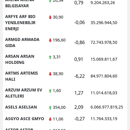
20,34
0,79
9.204.263,26
1
BILGISAYAR
ARFYE ARF BIO
30,90
-0,06
1
YENILENEBILIR
35.296.944,50
ENERJI
ARMGD ARMADA
196,60
-0,86
72.743.978,50
1
GIDA
ARSAN ARSAN
3,31
0,91
15.069.811,67
1
HOLDING
ARTMS ARTEMIS
38,90
-6,22
84.971.804,60
1
HALI
ARZUM ARZUM EV
1,60
1,27
11.014.618,03
1
ALETLERI
2,09
ASELS ASELSAN
6.066.977.819,25
1
354,00
-0,27
ASGYO ASCE GMYO
11.764.333,19
1
11,06
ASTOR ASTOR