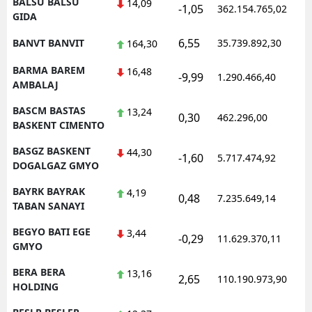
BALSU BALSU
14,09
-1,05
362.154.765,02
1
GIDA
6,55
BANVT BANVIT
35.739.892,30
1
164,30
BARMA BAREM
16,48
-9,99
1.290.466,40
1
AMBALAJ
BASCM BASTAS
13,24
0,30
462.296,00
1
BASKENT CIMENTO
BASGZ BASKENT
44,30
-1,60
5.717.474,92
1
DOGALGAZ GMYO
BAYRK BAYRAK
4,19
0,48
7.235.649,14
1
TABAN SANAYI
BEGYO BATI EGE
3,44
-0,29
11.629.370,11
1
GMYO
BERA BERA
13,16
2,65
110.190.973,90
1
HOLDING