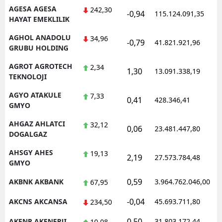
AGESA AGESA
242,30
-0,94
115.124.091,35
1
HAYAT EMEKLILIK
AGHOL ANADOLU
34,96
-0,79
41.821.921,96
1
GRUBU HOLDING
AGROT AGROTECH
2,34
1,30
13.091.338,19
1
TEKNOLOJI
AGYO ATAKULE
7,33
0,41
428.346,41
1
GMYO
AHGAZ AHLATCI
32,12
0,06
23.481.447,80
1
DOGALGAZ
AHSGY AHES
19,13
2,19
27.573.784,48
1
GMYO
0,59
AKBNK AKBANK
3.964.762.046,00
1
67,95
-0,04
AKCNS AKCANSA
45.693.711,80
1
234,50
0,50
AKENR AKENERJI
31.803.172,44
1
10,08