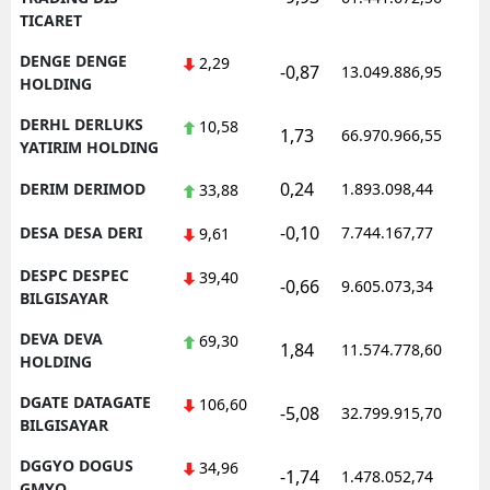
TICARET
DENGE DENGE
2,29
-0,87
13.049.886,95
1
HOLDING
DERHL DERLUKS
10,58
1,73
66.970.966,55
1
YATIRIM HOLDING
0,24
DERIM DERIMOD
1.893.098,44
1
33,88
-0,10
DESA DESA DERI
7.744.167,77
1
9,61
DESPC DESPEC
39,40
-0,66
9.605.073,34
1
BILGISAYAR
DEVA DEVA
69,30
1,84
11.574.778,60
1
HOLDING
DGATE DATAGATE
106,60
-5,08
32.799.915,70
1
BILGISAYAR
DGGYO DOGUS
34,96
-1,74
1.478.052,74
1
GMYO