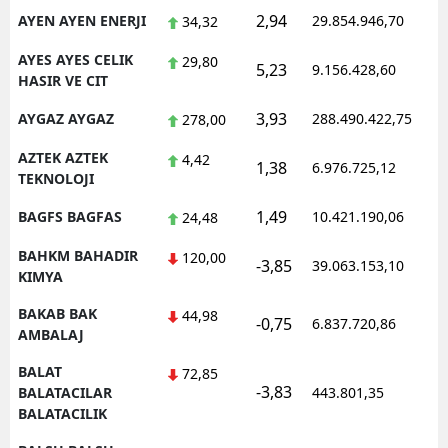
2,94
AYEN AYEN ENERJI
29.854.946,70
1
34,32
AYES AYES CELIK
29,80
5,23
9.156.428,60
1
HASIR VE CIT
3,93
AYGAZ AYGAZ
288.490.422,75
1
278,00
AZTEK AZTEK
4,42
1,38
6.976.725,12
1
TEKNOLOJI
1,49
BAGFS BAGFAS
10.421.190,06
1
24,48
BAHKM BAHADIR
120,00
-3,85
39.063.153,10
1
KIMYA
BAKAB BAK
44,98
-0,75
6.837.720,86
1
AMBALAJ
BALAT
72,85
-3,83
1
BALATACILAR
443.801,35
BALATACILIK