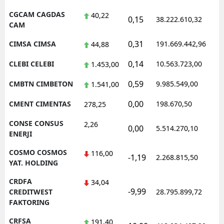
CGCAM CAGDAS
40,22
0,15
38.222.610,32
1
CAM
0,31
CIMSA CIMSA
191.669.442,96
1
44,88
0,14
CLEBI CELEBI
10.563.723,00
1
1.453,00
0,59
CMBTN CIMBETON
9.985.549,00
1
1.541,00
0,00
CMENT CIMENTAS
198.670,50
1
278,25
CONSE CONSUS
2,26
0,00
5.514.270,10
1
ENERJI
COSMO COSMOS
116,00
-1,19
2.268.815,50
1
YAT. HOLDING
CRDFA
34,04
-9,99
1
CREDITWEST
28.795.899,72
FAKTORING
CRFSA
191,40