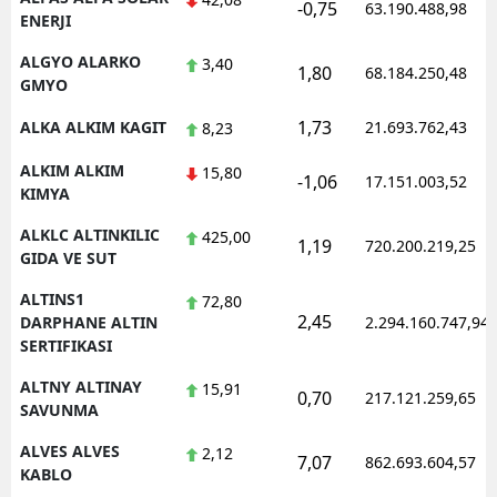
-0,75
63.190.488,98
ENERJI
ALGYO ALARKO
3,40
1,80
68.184.250,48
GMYO
1,73
ALKA ALKIM KAGIT
21.693.762,43
8,23
ALKIM ALKIM
15,80
-1,06
17.151.003,52
KIMYA
ALKLC ALTINKILIC
425,00
1,19
720.200.219,25
GIDA VE SUT
ALTINS1
72,80
2,45
DARPHANE ALTIN
2.294.160.747,94
SERTIFIKASI
ALTNY ALTINAY
15,91
0,70
217.121.259,65
SAVUNMA
ALVES ALVES
2,12
7,07
862.693.604,57
KABLO