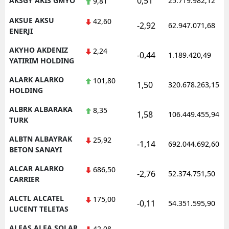
0,51
AKSGY AKIS GMYO
25.719.982,12
9,81
AKSUE AKSU
42,60
-2,92
62.947.071,68
ENERJI
AKYHO AKDENIZ
2,24
-0,44
1.189.420,49
YATIRIM HOLDING
ALARK ALARKO
101,80
1,50
320.678.263,15
HOLDING
ALBRK ALBARAKA
8,35
1,58
106.449.455,94
TURK
ALBTN ALBAYRAK
25,92
-1,14
692.044.692,60
BETON SANAYI
ALCAR ALARKO
686,50
-2,76
52.374.751,50
CARRIER
ALCTL ALCATEL
175,00
-0,11
54.351.595,90
LUCENT TELETAS
ALFAS ALFA SOLAR
42,08