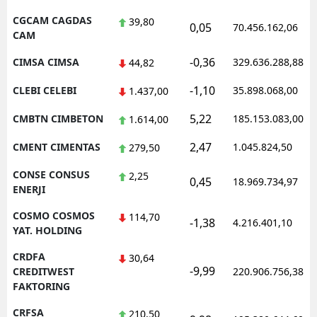
CGCAM CAGDAS
39,80
0,05
70.456.162,06
CAM
-0,36
CIMSA CIMSA
329.636.288,88
44,82
-1,10
CLEBI CELEBI
35.898.068,00
1.437,00
5,22
CMBTN CIMBETON
185.153.083,00
1.614,00
2,47
CMENT CIMENTAS
1.045.824,50
279,50
CONSE CONSUS
2,25
0,45
18.969.734,97
ENERJI
COSMO COSMOS
114,70
-1,38
4.216.401,10
YAT. HOLDING
CRDFA
30,64
-9,99
CREDITWEST
220.906.756,38
FAKTORING
CRFSA
210,50