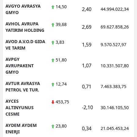
AVGYO AVRASYA
14,50
2,40
44.994.022,34
GMYO
AVHOL AVRUPA
39,68
2,69
69.627.858,26
YATIRIM HOLDING
AVOD A.V.O.D GIDA
3,83
1,59
9.570.527,97
VE TARIM
AVPGY
51,80
1,07
AVRUPAKENT
10.331.507,80
GMYO
AVTUR AVRASYA
12,74
0,71
7.463.383,75
PETROL VE TUR.
AYCES
453,75
-2,10
ALTINYUNUS
30.146.105,50
CESME
AYDEM AYDEM
23,80
0,34
21.045.453,24
ENERJI