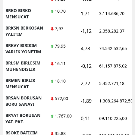
BRKO BIRKO
10,70
1,71
3.114.636,70
MENSUCAT
BRKSN BERKOSAN
7,97
-1,12
2.358.282,37
YALITIM
BRKVY BIRIKIM
79,95
4,78
74.542.532,65
VARLIK YONETIM
BRLSM BIRLESIM
16,11
-0,12
61.157.875,02
MUHENDISLIK
BRMEN BIRLIK
18,10
2,72
5.452.771,18
MENSUCAT
BRSAN BORUSAN
572,00
-1,89
1.308.264.872,50
BORU SANAYI
BRYAT BORUSAN
1.767,00
0,11
69.110.225,00
YAT. PAZ.
BSOKE BATICIM
35,88