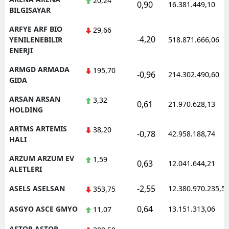
20,24
0,90
16.381.449,10
BILGISAYAR
ARFYE ARF BIO
29,66
-4,20
YENILENEBILIR
518.871.666,06
ENERJI
ARMGD ARMADA
195,70
-0,96
214.302.490,60
GIDA
ARSAN ARSAN
3,32
0,61
21.970.628,13
HOLDING
ARTMS ARTEMIS
38,20
-0,78
42.958.188,74
HALI
ARZUM ARZUM EV
1,59
0,63
12.041.644,21
ALETLERI
-2,55
ASELS ASELSAN
12.380.970.235,5
353,75
0,64
ASGYO ASCE GMYO
13.151.313,06
11,07
ASTOR ASTOR