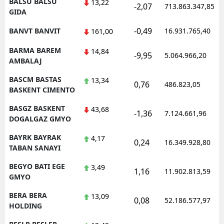
BALSU BALSU
13,22
-2,07
713.863.347,85
GIDA
-0,49
BANVT BANVIT
16.931.765,40
161,00
BARMA BAREM
14,84
-9,95
5.064.966,20
AMBALAJ
BASCM BASTAS
13,34
0,76
486.823,05
BASKENT CIMENTO
BASGZ BASKENT
43,68
-1,36
7.124.661,96
DOGALGAZ GMYO
BAYRK BAYRAK
4,17
0,24
16.349.928,80
TABAN SANAYI
BEGYO BATI EGE
3,49
1,16
11.902.813,59
GMYO
BERA BERA
13,09
0,08
52.186.577,97
HOLDING