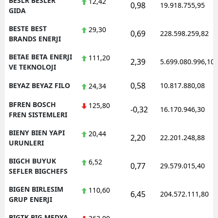
BESLR BESLER
12,42
0,98
19.918.755,95
GIDA
BESTE BEST
29,30
0,69
228.598.259,82
BRANDS ENERJI
BETAE BETA ENERJI
111,20
2,39
5.699.080.996,10
VE TEKNOLOJI
0,58
BEYAZ BEYAZ FILO
10.817.880,08
24,34
BFREN BOSCH
125,80
-0,32
16.170.946,30
FREN SISTEMLERI
BIENY BIEN YAPI
20,44
2,20
22.201.248,88
URUNLERI
BIGCH BUYUK
6,52
0,77
29.579.015,40
SEFLER BIGCHEFS
BIGEN BIRLESIM
110,60
6,45
204.572.111,80
GRUP ENERJI
BIGTK BIG MEDYA