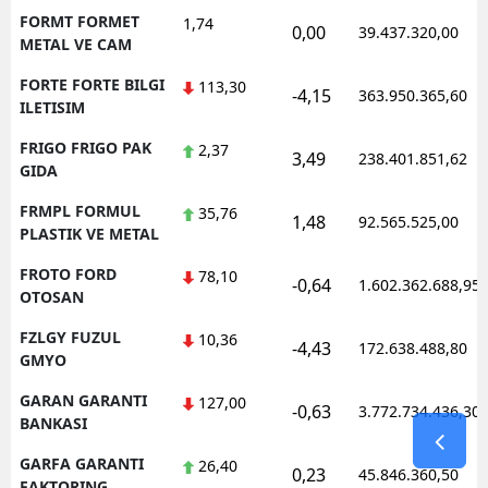
FORMT FORMET
1,74
0,00
39.437.320,00
METAL VE CAM
FORTE FORTE BILGI
113,30
-4,15
363.950.365,60
ILETISIM
FRIGO FRIGO PAK
2,37
3,49
238.401.851,62
GIDA
FRMPL FORMUL
35,76
1,48
92.565.525,00
PLASTIK VE METAL
FROTO FORD
78,10
-0,64
1.602.362.688,95
OTOSAN
FZLGY FUZUL
10,36
-4,43
172.638.488,80
GMYO
GARAN GARANTI
127,00
-0,63
3.772.734.436,30
BANKASI
GARFA GARANTI
26,40
0,23
45.846.360,50
FAKTORING