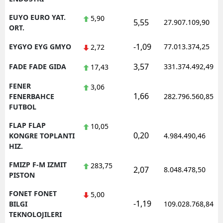
EUYO EURO YAT.
5,90
5,55
27.907.109,90
ORT.
-1,09
EYGYO EYG GMYO
77.013.374,25
2,72
3,57
FADE FADE GIDA
331.374.492,49
17,43
FENER
3,06
1,66
FENERBAHCE
282.796.560,85
FUTBOL
FLAP FLAP
10,05
0,20
KONGRE TOPLANTI
4.984.490,46
HIZ.
FMIZP F-M IZMIT
283,75
2,07
8.048.478,50
PISTON
FONET FONET
5,00
-1,19
BILGI
109.028.768,84
TEKNOLOJILERI