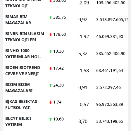
363,00
-2,09
103.456.405,50
TEKNOLOJI
BIMAS BIM
385,75
0,92
3.513.897.605,75
MAGAZALAR
BINBN BIN ULASIM
178,60
-1,92
46.099.331,90
TEKNOLOJILERI
BINHO 1000
10,30
5,32
385.452.406,90
YATIRIMLAR HOL.
BIOEN BIOTREND
17,42
-1,58
68.461.191,64
CEVRE VE ENERJI
BIZIM BIZIM
24,30
0,91
3.572.297,46
MAGAZALARI
BJKAS BESIKTAS
1,74
-0,57
96.970.363,89
FUTBOL YAT.
BLCYT BILICI
19,60
3,70
33.743.198,65
YATIRIM