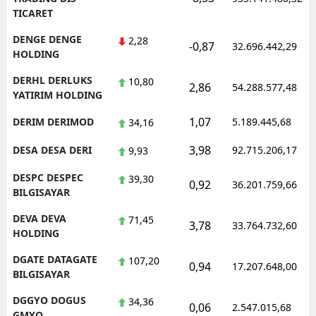
TICARET
DENGE DENGE
2,28
-0,87
32.696.442,29
HOLDING
DERHL DERLUKS
10,80
2,86
54.288.577,48
YATIRIM HOLDING
1,07
DERIM DERIMOD
5.189.445,68
34,16
3,98
DESA DESA DERI
92.715.206,17
9,93
DESPC DESPEC
39,30
0,92
36.201.759,66
BILGISAYAR
DEVA DEVA
71,45
3,78
33.764.732,60
HOLDING
DGATE DATAGATE
107,20
0,94
17.207.648,00
BILGISAYAR
DGGYO DOGUS
34,36
0,06
2.547.015,68
GMYO