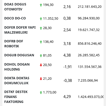
DOAS DOGUS
194,30
2,16
212.181.643,20
OTOMOTIV
0,38
DOCO DO-CO
96.284.930,00
11.352,50
DOFER DOFER YAPI
28,30
2,54
19.621.747,32
MALZEMELERI
DOFRB DOF
136,40
3,18
856.816.246,40
ROBOTIK
4,38
DOGUB DOGUSAN
26.285.582,45
81,05
DOHOL DOGAN
20,50
-1,91
131.554.567,36
HOLDING
DOKTA DOKTAS
21,20
-0,38
7.235.066,94
DOKUMCULUK
DSTKF DESTEK
1.773,00
4,29
FINANS
1.424.493.073,00
FAKTORING