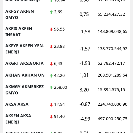
AKFGY AKFEN
2,69
0,75
65.234.427,32
GMYO
AKFIS AKFEN
96,55
-1,58
143.809.048,65
INSAAT
AKFYE AKFEN YEN.
23,88
-1,57
138.770.544,92
ENERJI
-1,53
AKGRT AKSIGORTA
52.782.472,17
6,43
1,01
AKHAN AKHAN UN
208.501.289,64
42,20
AKMGY AKMERKEZ
258,00
3,20
15.894.575,15
GMYO
-0,87
AKSA AKSA
224.740.006,90
12,54
AKSEN AKSA
91,40
-4,99
497.090.250,75
ENERJI