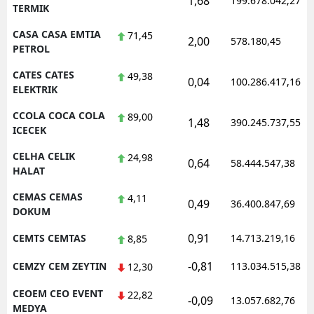
1,68
199.678.042,27
TERMIK
CASA CASA EMTIA
71,45
2,00
578.180,45
PETROL
CATES CATES
49,38
0,04
100.286.417,16
ELEKTRIK
CCOLA COCA COLA
89,00
1,48
390.245.737,55
ICECEK
CELHA CELIK
24,98
0,64
58.444.547,38
HALAT
CEMAS CEMAS
4,11
0,49
36.400.847,69
DOKUM
0,91
CEMTS CEMTAS
14.713.219,16
8,85
-0,81
CEMZY CEM ZEYTIN
113.034.515,38
12,30
CEOEM CEO EVENT
22,82
-0,09
13.057.682,76
MEDYA