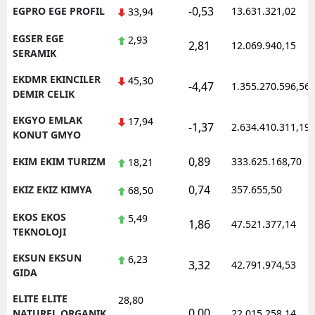
-0,53
EGPRO EGE PROFIL
13.631.321,02
33,94
EGSER EGE
2,93
2,81
12.069.940,15
SERAMIK
EKDMR EKINCILER
45,30
-4,47
1.355.270.596,56
DEMIR CELIK
EKGYO EMLAK
17,94
-1,37
2.634.410.311,19
KONUT GMYO
0,89
EKIM EKIM TURIZM
333.625.168,70
18,21
0,74
EKIZ EKIZ KIMYA
357.655,50
68,50
EKOS EKOS
5,49
1,86
47.521.377,14
TEKNOLOJI
EKSUN EKSUN
6,23
3,32
42.791.974,53
GIDA
ELITE ELITE
28,80
0,00
NATUREL ORGANIK
22.015.258,14