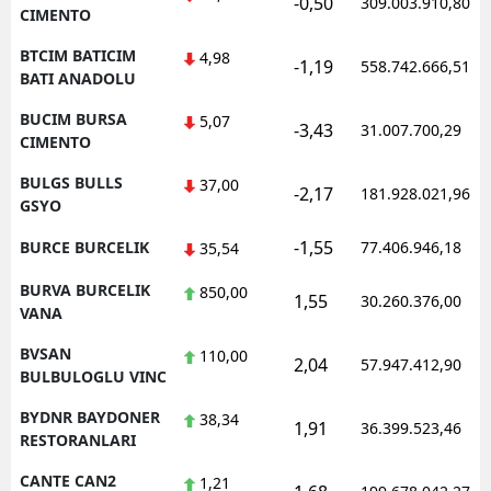
-0,50
309.003.910,80
CIMENTO
BTCIM BATICIM
4,98
-1,19
558.742.666,51
BATI ANADOLU
BUCIM BURSA
5,07
-3,43
31.007.700,29
CIMENTO
BULGS BULLS
37,00
-2,17
181.928.021,96
GSYO
-1,55
BURCE BURCELIK
77.406.946,18
35,54
BURVA BURCELIK
850,00
1,55
30.260.376,00
VANA
BVSAN
110,00
2,04
57.947.412,90
BULBULOGLU VINC
BYDNR BAYDONER
38,34
1,91
36.399.523,46
RESTORANLARI
CANTE CAN2
1,21