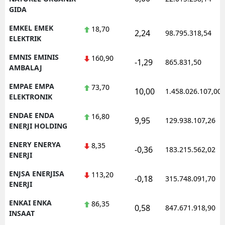
GIDA
EMKEL EMEK
18,70
2,24
98.795.318,54
ELEKTRIK
EMNIS EMINIS
160,90
-1,29
865.831,50
AMBALAJ
EMPAE EMPA
73,70
10,00
1.458.026.107,00
ELEKTRONIK
ENDAE ENDA
16,80
9,95
129.938.107,26
ENERJI HOLDING
ENERY ENERYA
8,35
-0,36
183.215.562,02
ENERJI
ENJSA ENERJISA
113,20
-0,18
315.748.091,70
ENERJI
ENKAI ENKA
86,35
0,58
847.671.918,90
INSAAT