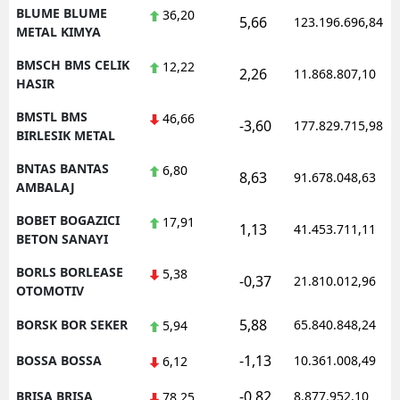
BLUME BLUME
36,20
5,66
123.196.696,84
METAL KIMYA
BMSCH BMS CELIK
12,22
2,26
11.868.807,10
HASIR
BMSTL BMS
46,66
-3,60
177.829.715,98
BIRLESIK METAL
BNTAS BANTAS
6,80
8,63
91.678.048,63
AMBALAJ
BOBET BOGAZICI
17,91
1,13
41.453.711,11
BETON SANAYI
BORLS BORLEASE
5,38
-0,37
21.810.012,96
OTOMOTIV
5,88
BORSK BOR SEKER
65.840.848,24
5,94
-1,13
BOSSA BOSSA
10.361.008,49
6,12
-0,82
BRISA BRISA
8.877.952,10
78,25