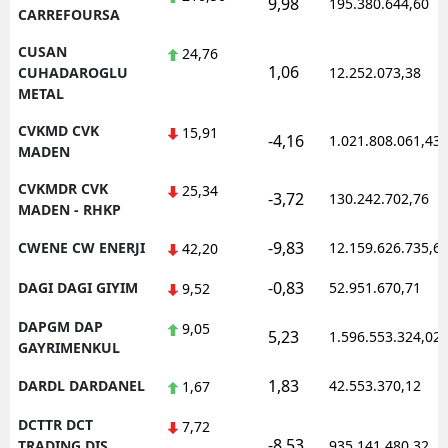
9,98
195.380.644,60
CARREFOURSA
CUSAN
24,76
1,06
CUHADAROGLU
12.252.073,38
METAL
CVKMD CVK
15,91
-4,16
1.021.808.061,43
MADEN
CVKMDR CVK
25,34
-3,72
130.242.702,76
MADEN - RHKP
-9,83
CWENE CW ENERJI
12.159.626.735,6
42,20
-0,83
DAGI DAGI GIYIM
52.951.670,71
9,52
DAPGM DAP
9,05
5,23
1.596.553.324,02
GAYRIMENKUL
1,83
DARDL DARDANEL
42.553.370,12
1,67
DCTTR DCT
7,72
-8,53
TRADING DIS
935.141.480,32