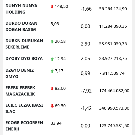
DUNYH DUNYA
148,50
-1,66
56.264.124,90
HOLDING
DURDO DURAN
5,03
0,00
11.284.390,35
DOGAN BASIM
DURKN DURUKAN
20,58
2,90
53.981.050,35
SEKERLEME
2,05
DYOBY DYO BOYA
23.927.218,75
12,94
DZGYO DENIZ
7,17
0,99
7.911.539,74
GMYO
EBEBK EBEBEK
82,60
-7,92
174.464.082,00
MAGAZACILIK
ECILC ECZACIBASI
69,50
-1,42
340.990.573,30
ILAC
ECOGR ECOGREEN
33,94
0,00
123.749.581,50
ENERJI