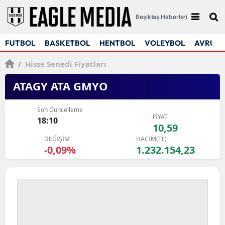
Beşiktaş Haberleri
FUTBOL
BASKETBOL
HENTBOL
VOLEYBOL
AVRUPA
/
Hisse Senedi Fiyatları
ATAGY ATA GMYO
Son Güncelleme
FİYAT
18:10
10,59
DEĞİŞİM
HACİM(TL)
-0,09%
1.232.154,23