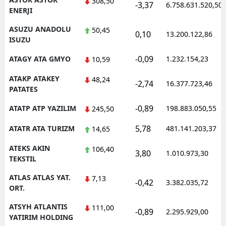
308,50
-3,37
6.758.631.520,50
ENERJI
ASUZU ANADOLU
50,45
0,10
13.200.122,86
ISUZU
-0,09
ATAGY ATA GMYO
1.232.154,23
10,59
ATAKP ATAKEY
48,24
-2,74
16.377.723,46
PATATES
-0,89
ATATP ATP YAZILIM
198.883.050,55
245,50
5,78
ATATR ATA TURIZM
481.141.203,37
14,65
ATEKS AKIN
106,40
3,80
1.010.973,30
TEKSTIL
ATLAS ATLAS YAT.
7,13
-0,42
3.382.035,72
ORT.
ATSYH ATLANTIS
111,00
-0,89
2.295.929,00
YATIRIM HOLDING