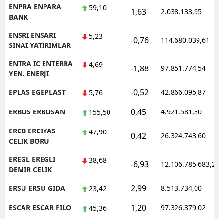
ENPRA ENPARA
59,10
1,63
2.038.133,95
BANK
ENSRI ENSARI
5,23
-0,76
114.680.039,61
SINAI YATIRIMLAR
ENTRA IC ENTERRA
4,69
-1,88
97.851.774,54
YEN. ENERJI
-0,52
EPLAS EGEPLAST
42.866.095,87
5,76
0,45
ERBOS ERBOSAN
4.921.581,30
155,50
ERCB ERCIYAS
47,90
0,42
26.324.743,60
CELIK BORU
EREGL EREGLI
38,68
-6,93
12.106.785.683,2
DEMIR CELIK
2,99
ERSU ERSU GIDA
8.513.734,00
23,42
1,20
ESCAR ESCAR FILO
97.326.379,02
45,36