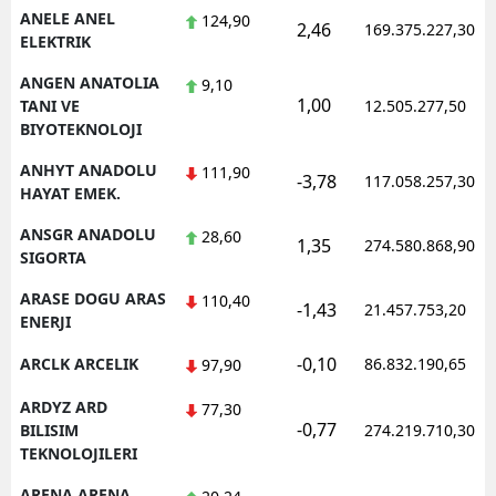
ANELE ANEL
124,90
2,46
169.375.227,30
ELEKTRIK
ANGEN ANATOLIA
9,10
1,00
TANI VE
12.505.277,50
BIYOTEKNOLOJI
ANHYT ANADOLU
111,90
-3,78
117.058.257,30
HAYAT EMEK.
ANSGR ANADOLU
28,60
1,35
274.580.868,90
SIGORTA
ARASE DOGU ARAS
110,40
-1,43
21.457.753,20
ENERJI
-0,10
ARCLK ARCELIK
86.832.190,65
97,90
ARDYZ ARD
77,30
-0,77
BILISIM
274.219.710,30
TEKNOLOJILERI
ARENA ARENA