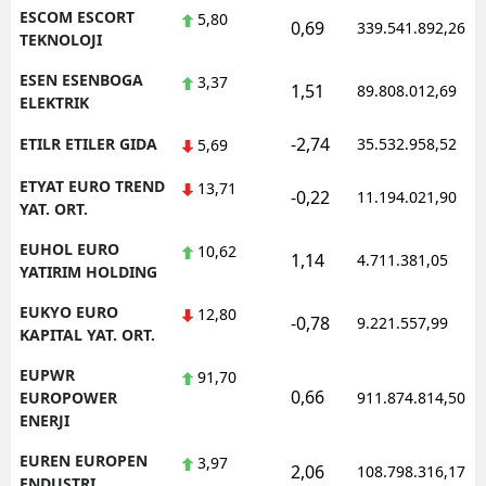
ESCOM ESCORT
5,80
0,69
339.541.892,26
TEKNOLOJI
ESEN ESENBOGA
3,37
1,51
89.808.012,69
ELEKTRIK
-2,74
ETILR ETILER GIDA
35.532.958,52
5,69
ETYAT EURO TREND
13,71
-0,22
11.194.021,90
YAT. ORT.
EUHOL EURO
10,62
1,14
4.711.381,05
YATIRIM HOLDING
EUKYO EURO
12,80
-0,78
9.221.557,99
KAPITAL YAT. ORT.
EUPWR
91,70
0,66
EUROPOWER
911.874.814,50
ENERJI
EUREN EUROPEN
3,97
2,06
108.798.316,17
ENDUSTRI