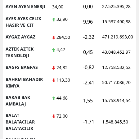
0,00
AYEN AYEN ENERJI
27.525.395,28
34,00
AYES AYES CELIK
32,90
9,96
15.537.490,88
HASIR VE CIT
-2,32
AYGAZ AYGAZ
471.219.693,00
284,50
AZTEK AZTEK
4,47
0,45
43.048.452,97
TEKNOLOJI
-0,82
BAGFS BAGFAS
12.758.532,52
24,32
BAHKM BAHADIR
113,30
-2,41
50.717.086,70
KIMYA
BAKAB BAK
44,68
1,55
15.758.914,54
AMBALAJ
BALAT
72,00
-1,71
BALATACILAR
1.548.845,50
BALATACILIK