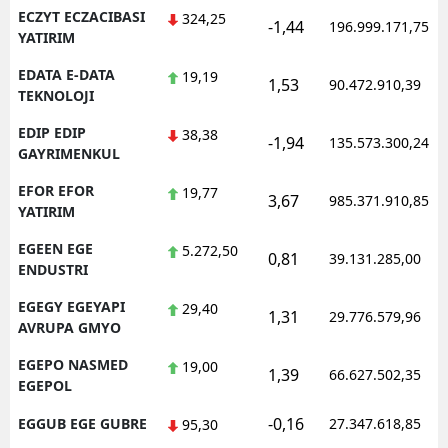
ECZYT ECZACIBASI
324,25
-1,44
196.999.171,75
YATIRIM
EDATA E-DATA
19,19
1,53
90.472.910,39
TEKNOLOJI
EDIP EDIP
38,38
-1,94
135.573.300,24
GAYRIMENKUL
EFOR EFOR
19,77
3,67
985.371.910,85
YATIRIM
EGEEN EGE
5.272,50
0,81
39.131.285,00
ENDUSTRI
EGEGY EGEYAPI
29,40
1,31
29.776.579,96
AVRUPA GMYO
EGEPO NASMED
19,00
1,39
66.627.502,35
EGEPOL
-0,16
EGGUB EGE GUBRE
27.347.618,85
95,30