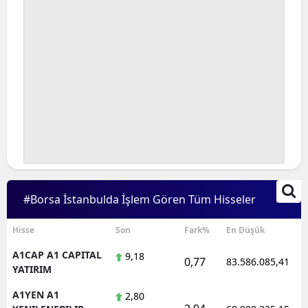
#Borsa İstanbulda İşlem Gören Tüm Hisseler
Hisse
Son
Fark%
En Düşük
A1CAP A1 CAPITAL
9,18
0,77
83.586.085,41
YATIRIM
A1YEN A1
2,80