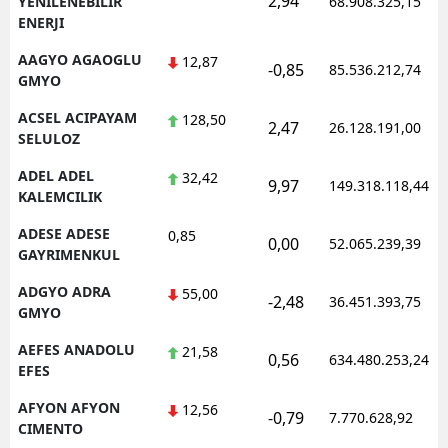
2,94
YENILENEBILIR
68.908.325,15
ENERJI
AAGYO AGAOGLU
12,87
-0,85
85.536.212,74
GMYO
ACSEL ACIPAYAM
128,50
2,47
26.128.191,00
SELULOZ
ADEL ADEL
32,42
9,97
149.318.118,44
KALEMCILIK
ADESE ADESE
0,85
0,00
52.065.239,39
GAYRIMENKUL
ADGYO ADRA
55,00
-2,48
36.451.393,75
GMYO
AEFES ANADOLU
21,58
0,56
634.480.253,24
EFES
AFYON AFYON
12,56
-0,79
7.770.628,92
CIMENTO