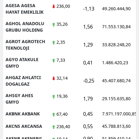
AGESA AGESA
236,00
-1,13
49.260.444,90
HAYAT EMEKLILIK
AGHOL ANADOLU
35,26
1,56
71.553.130,84
GRUBU HOLDING
AGROT AGROTECH
2,35
1,29
33.828.248,20
TEKNOLOJI
AGYO ATAKULE
7,33
0,41
1.486.420,23
GMYO
AHGAZ AHLATCI
32,14
-0,25
45.407.680,74
DOGALGAZ
AHSGY AHES
19,36
1,79
29.155.635,80
GMYO
0,45
AKBNK AKBANK
7.971.197.000,85
67,40
0,55
AKCNS AKCANSA
45.788.813,60
236,40
0,90
AKENR AKENERJI
51.859.410,14
10,14