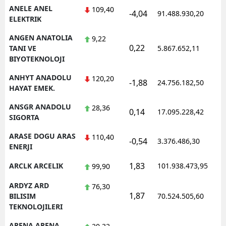
ANELE ANEL
109,40
-4,04
91.488.930,20
1
ELEKTRIK
ANGEN ANATOLIA
9,22
0,22
1
TANI VE
5.867.652,11
BIYOTEKNOLOJI
ANHYT ANADOLU
120,20
-1,88
24.756.182,50
1
HAYAT EMEK.
ANSGR ANADOLU
28,36
0,14
17.095.228,42
1
SIGORTA
ARASE DOGU ARAS
110,40
-0,54
3.376.486,30
1
ENERJI
1,83
ARCLK ARCELIK
101.938.473,95
1
99,90
ARDYZ ARD
76,30
1,87
1
BILISIM
70.524.505,60
TEKNOLOJILERI
ARENA ARENA