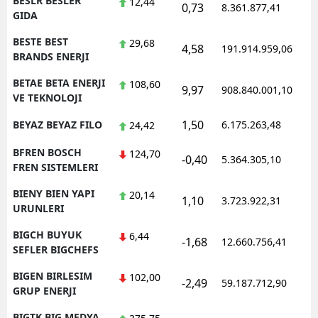
BESLR BESLER
12,44
0,73
8.361.877,41
1
GIDA
BESTE BEST
29,68
4,58
191.914.959,06
1
BRANDS ENERJI
BETAE BETA ENERJI
108,60
9,97
908.840.001,10
1
VE TEKNOLOJI
1,50
BEYAZ BEYAZ FILO
6.175.263,48
1
24,42
BFREN BOSCH
124,70
-0,40
5.364.305,10
1
FREN SISTEMLERI
BIENY BIEN YAPI
20,14
1,10
3.723.922,31
1
URUNLERI
BIGCH BUYUK
6,44
-1,68
12.660.756,41
1
SEFLER BIGCHEFS
BIGEN BIRLESIM
102,00
-2,49
59.187.712,90
1
GRUP ENERJI
BIGTK BIG MEDYA