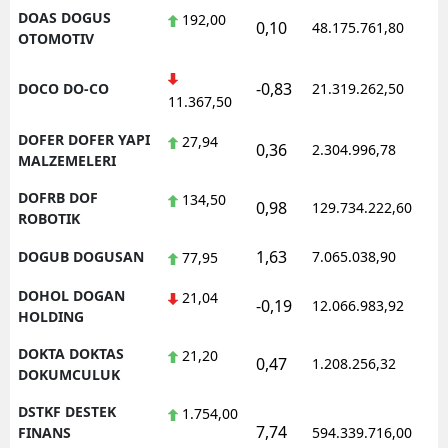
DOAS DOGUS
192,00
0,10
48.175.761,80
1
OTOMOTIV
-0,83
DOCO DO-CO
21.319.262,50
1
11.367,50
DOFER DOFER YAPI
27,94
0,36
2.304.996,78
1
MALZEMELERI
DOFRB DOF
134,50
0,98
129.734.222,60
1
ROBOTIK
1,63
DOGUB DOGUSAN
7.065.038,90
1
77,95
DOHOL DOGAN
21,04
-0,19
12.066.983,92
1
HOLDING
DOKTA DOKTAS
21,20
0,47
1.208.256,32
1
DOKUMCULUK
DSTKF DESTEK
1.754,00
7,74
1
FINANS
594.339.716,00