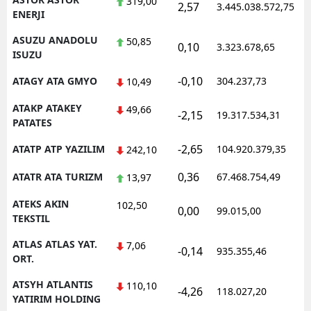
319,00
2,57
3.445.038.572,75
1
ENERJI
ASUZU ANADOLU
50,85
0,10
3.323.678,65
1
ISUZU
-0,10
ATAGY ATA GMYO
304.237,73
1
10,49
ATAKP ATAKEY
49,66
-2,15
19.317.534,31
1
PATATES
-2,65
ATATP ATP YAZILIM
104.920.379,35
1
242,10
0,36
ATATR ATA TURIZM
67.468.754,49
1
13,97
ATEKS AKIN
102,50
0,00
99.015,00
0
TEKSTIL
ATLAS ATLAS YAT.
7,06
-0,14
935.355,46
1
ORT.
ATSYH ATLANTIS
110,10
-4,26
118.027,20
0
YATIRIM HOLDING