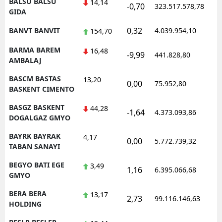
BALSU BALSU
14,14
-0,70
323.517.578,78
1
GIDA
0,32
BANVT BANVIT
4.039.954,10
1
154,70
BARMA BAREM
16,48
-9,99
441.828,80
0
AMBALAJ
BASCM BASTAS
13,20
0,00
75.952,80
0
BASKENT CIMENTO
BASGZ BASKENT
44,28
-1,64
4.373.093,86
1
DOGALGAZ GMYO
BAYRK BAYRAK
4,17
0,00
5.772.739,32
1
TABAN SANAYI
BEGYO BATI EGE
3,49
1,16
6.395.066,68
1
GMYO
BERA BERA
13,17
2,73
99.116.146,63
1
HOLDING