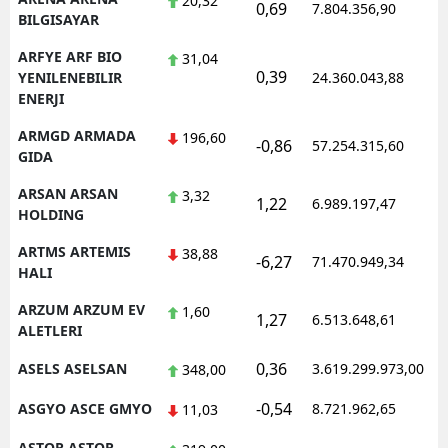
20,32
0,69
7.804.356,90
1
BILGISAYAR
ARFYE ARF BIO
31,04
0,39
1
YENILENEBILIR
24.360.043,88
ENERJI
ARMGD ARMADA
196,60
-0,86
57.254.315,60
1
GIDA
ARSAN ARSAN
3,32
1,22
6.989.197,47
1
HOLDING
ARTMS ARTEMIS
38,88
-6,27
71.470.949,34
1
HALI
ARZUM ARZUM EV
1,60
1,27
6.513.648,61
1
ALETLERI
0,36
ASELS ASELSAN
3.619.299.973,00
1
348,00
-0,54
ASGYO ASCE GMYO
8.721.962,65
1
11,03
ASTOR ASTOR