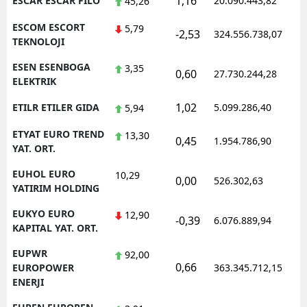
1,16
ESCAR ESCAR FILO
20.090.443,82
1
45,26
ESCOM ESCORT
5,79
-2,53
324.556.738,07
1
TEKNOLOJI
ESEN ESENBOGA
3,35
0,60
27.730.244,28
1
ELEKTRIK
1,02
ETILR ETILER GIDA
5.099.286,40
1
5,94
ETYAT EURO TREND
13,30
0,45
1.954.786,90
1
YAT. ORT.
EUHOL EURO
10,29
0,00
526.302,63
0
YATIRIM HOLDING
EUKYO EURO
12,90
-0,39
6.076.889,94
1
KAPITAL YAT. ORT.
EUPWR
92,00
0,66
1
EUROPOWER
363.345.712,15
ENERJI