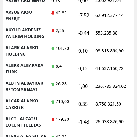
0,00
AKSGY AKIS GMYO
2.602.921,04
1
9,73
AKSUE AKSU
42,82
-7,52
62.912.377,14
1
ENERJI
AKYHO AKDENIZ
2,25
-0,44
553.235,88
1
YATIRIM HOLDING
ALARK ALARKO
101,20
0,10
98.313.864,90
1
HOLDING
ALBRK ALBARAKA
8,41
0,12
44.637.160,72
1
TURK
ALBTN ALBAYRAK
26,28
1,00
236.785.324,62
1
BETON SANAYI
ALCAR ALARKO
710,00
0,35
8.758.321,50
1
CARRIER
ALCTL ALCATEL
179,30
-1,43
26.038.826,90
1
LUCENT TELETAS
ALFAS ALFA SOLAR
42,28