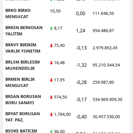
BRKO BIRKO
10,50
0,00
111.646,50
0
MENSUCAT
BRKSN BERKOSAN
8,17
1,24
954.486,87
1
YALITIM
BRKVY BIRIKIM
75,40
-0,13
2.979.892,45
1
VARLIK YONETIM
BRLSM BIRLESIM
16,48
-1,32
95.210.544,54
1
MUHENDISLIK
BRMEN BIRLIK
17,95
-0,28
259.987,80
0
MENSUCAT
BRSAN BORUSAN
574,50
-0,17
534.969.909,50
1
BORU SANAYI
BRYAT BORUSAN
1.764,00
-0,40
30.457.530,00
1
YAT. PAZ.
BSOKE BATICIM
36,00