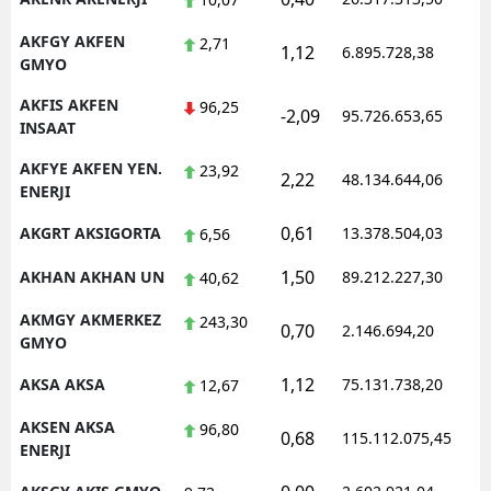
AKFGY AKFEN
2,71
1,12
6.895.728,38
1
GMYO
AKFIS AKFEN
96,25
-2,09
95.726.653,65
1
INSAAT
AKFYE AKFEN YEN.
23,92
2,22
48.134.644,06
1
ENERJI
0,61
AKGRT AKSIGORTA
13.378.504,03
1
6,56
1,50
AKHAN AKHAN UN
89.212.227,30
1
40,62
AKMGY AKMERKEZ
243,30
0,70
2.146.694,20
1
GMYO
1,12
AKSA AKSA
75.131.738,20
1
12,67
AKSEN AKSA
96,80
0,68
115.112.075,45
1
ENERJI