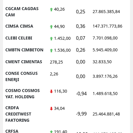
CGCAM CAGDAS
40,26
0,25
27.865.385,84
1
CAM
0,36
CIMSA CIMSA
147.371.773,86
1
44,90
0,07
CLEBI CELEBI
7.701.098,00
1
1.452,00
0,26
CMBTN CIMBETON
5.945.409,00
1
1.536,00
0,00
CMENT CIMENTAS
32.833,50
0
278,25
CONSE CONSUS
2,26
0,00
3.897.176,26
1
ENERJI
COSMO COSMOS
116,30
-0,94
1.489.618,50
1
YAT. HOLDING
CRDFA
34,04
-9,99
1
CREDITWEST
25.464.881,48
FAKTORING
CRFSA
191,40