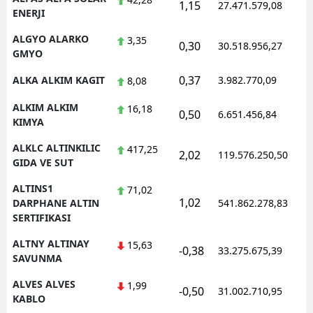
1,15
27.471.579,08
1
ENERJI
ALGYO ALARKO
3,35
0,30
30.518.956,27
1
GMYO
0,37
ALKA ALKIM KAGIT
3.982.770,09
1
8,08
ALKIM ALKIM
16,18
0,50
6.651.456,84
1
KIMYA
ALKLC ALTINKILIC
417,25
2,02
119.576.250,50
1
GIDA VE SUT
ALTINS1
71,02
1,02
1
DARPHANE ALTIN
541.862.278,83
SERTIFIKASI
ALTNY ALTINAY
15,63
-0,38
33.275.675,39
1
SAVUNMA
ALVES ALVES
1,99
-0,50
31.002.710,95
1
KABLO