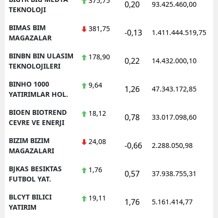
375,75
0,20
93.425.460,00
1
TEKNOLOJI
BIMAS BIM
381,75
-0,13
1.411.444.519,75
1
MAGAZALAR
BINBN BIN ULASIM
178,90
0,22
14.432.000,10
1
TEKNOLOJILERI
BINHO 1000
9,64
1,26
47.343.172,85
1
YATIRIMLAR HOL.
BIOEN BIOTREND
18,12
0,78
33.017.098,60
1
CEVRE VE ENERJI
BIZIM BIZIM
24,08
-0,66
2.288.050,98
1
MAGAZALARI
BJKAS BESIKTAS
1,76
0,57
37.938.755,31
1
FUTBOL YAT.
BLCYT BILICI
19,11
1,76
5.161.414,77
1
YATIRIM