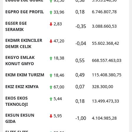
0,58
1
95,50
0,18
EGPRO EGE PROFIL
6.746.807,78
1
33,96
EGSER EGE
2,83
-0,35
3.088.660,53
1
SERAMIK
EKDMR EKINCILER
47,20
-0,04
55.602.368,42
1
DEMIR CELIK
EKGYO EMLAK
18,38
0,55
668.557.463,03
1
KONUT GMYO
0,49
EKIM EKIM TURIZM
115.408.380,75
1
18,46
0,07
EKIZ EKIZ KIMYA
328.300,00
0
67,00
EKOS EKOS
5,44
0,18
13.499.473,33
1
TEKNOLOJI
EKSUN EKSUN
5,95
-1,00
4.104.985,28
1
GIDA