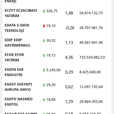
ENERJI
ECZYT ECZACIBASI
326,75
1,48
54.874.132,75
1
YATIRIM
EDATA E-DATA
19,10
-0,26
28.707.461,76
1
TEKNOLOJI
EDIP EDIP
39,32
1,13
49.367.641,96
1
GAYRIMENKUL
EFOR EFOR
19,15
4,36
733.534.882,53
1
YATIRIM
EGEEN EGE
5.245,00
0,29
8.425.040,00
1
ENDUSTRI
EGEGY EGEYAPI
29,30
0,62
12.097.195,04
1
AVRUPA GMYO
EGEPO NASMED
18,89
1,29
29.864.355,60
1
EGEPOL
EGGUB EGE GUBRE
5.953.248,30