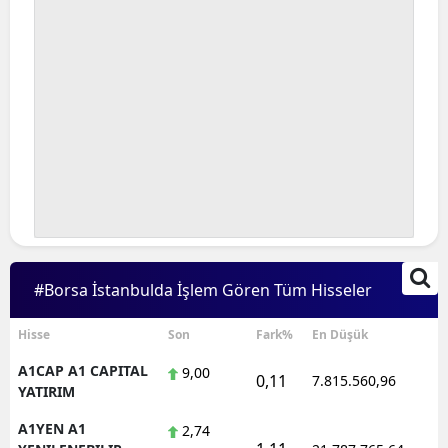
#Borsa İstanbulda İşlem Gören Tüm Hisseler
Hisse
Son
Fark%
En Düşük
A1CAP A1 CAPITAL
9,00
0,11
7.815.560,96
1
YATIRIM
A1YEN A1
2,74