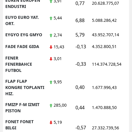
EUREN EUROPEN
3,91
0,77
20.628.775,07
1
ENDUSTRI
EUYO EURO YAT.
5,44
6,88
5.088.286,42
1
ORT.
5,79
EYGYO EYG GMYO
43.952.707,14
1
2,74
-0,13
FADE FADE GIDA
4.352.800,51
1
15,43
FENER
3,01
-0,33
1
FENERBAHCE
114.374.728,54
FUTBOL
FLAP FLAP
9,95
0,40
1
KONGRE TOPLANTI
1.677.996,43
HIZ.
FMIZP F-M IZMIT
285,00
0,44
1.470.888,50
1
PISTON
FONET FONET
5,19
-0,57
1
BILGI
27.332.739,56