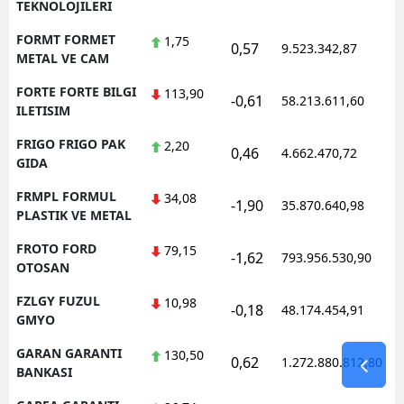
TEKNOLOJILERI
FORMT FORMET
1,75
0,57
9.523.342,87
1
METAL VE CAM
FORTE FORTE BILGI
113,90
-0,61
58.213.611,60
1
ILETISIM
FRIGO FRIGO PAK
2,20
0,46
4.662.470,72
1
GIDA
FRMPL FORMUL
34,08
-1,90
35.870.640,98
1
PLASTIK VE METAL
FROTO FORD
79,15
-1,62
793.956.530,90
1
OTOSAN
FZLGY FUZUL
10,98
-0,18
48.174.454,91
1
GMYO
GARAN GARANTI
130,50
0,62
1.272.880.812,80
1
BANKASI