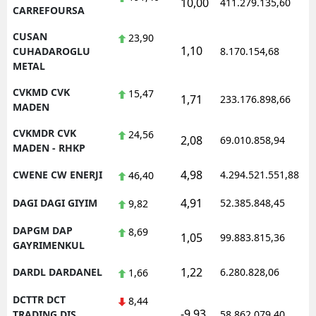
10,00
411.279.135,60
1
CARREFOURSA
CUSAN
23,90
1,10
1
CUHADAROGLU
8.170.154,68
METAL
CVKMD CVK
15,47
1,71
233.176.898,66
1
MADEN
CVKMDR CVK
24,56
2,08
69.010.858,94
1
MADEN - RHKP
4,98
CWENE CW ENERJI
4.294.521.551,88
1
46,40
4,91
DAGI DAGI GIYIM
52.385.848,45
1
9,82
DAPGM DAP
8,69
1,05
99.883.815,36
1
GAYRIMENKUL
1,22
DARDL DARDANEL
6.280.828,06
1
1,66
DCTTR DCT
8,44
-9,93
1
TRADING DIS
58.862.079,40