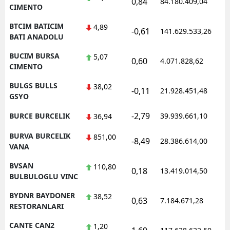
0,84
84.180.409,04
1
CIMENTO
BTCIM BATICIM
4,89
-0,61
141.629.533,26
1
BATI ANADOLU
BUCIM BURSA
5,07
0,60
4.071.828,62
1
CIMENTO
BULGS BULLS
38,02
-0,11
21.928.451,48
1
GSYO
-2,79
BURCE BURCELIK
39.939.661,10
1
36,94
BURVA BURCELIK
851,00
-8,49
28.386.614,00
1
VANA
BVSAN
110,80
0,18
13.419.014,50
1
BULBULOGLU VINC
BYDNR BAYDONER
38,52
0,63
7.184.671,28
1
RESTORANLARI
CANTE CAN2
1,20