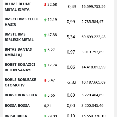
BLUME BLUME
32,68
-0,43
16.599.753,56
1
METAL KIMYA
BMSCH BMS CELIK
12,19
0,99
2.785.584,47
1
HASIR
BMSTL BMS
47,38
5,34
69.699.222,48
1
BIRLESIK METAL
BNTAS BANTAS
6,27
0,97
3.019.752,89
1
AMBALAJ
BOBET BOGAZICI
17,74
0,06
14.418.013,99
1
BETON SANAYI
BORLS BORLEASE
5,47
-2,32
10.187.665,69
1
OTOMOTIV
0,89
BORSK BOR SEKER
5.220.464,69
1
5,66
0,00
BOSSA BOSSA
3.200.345,46
1
6,21
0,19
BRISA BRISA
15.550.330,10
1
79,00