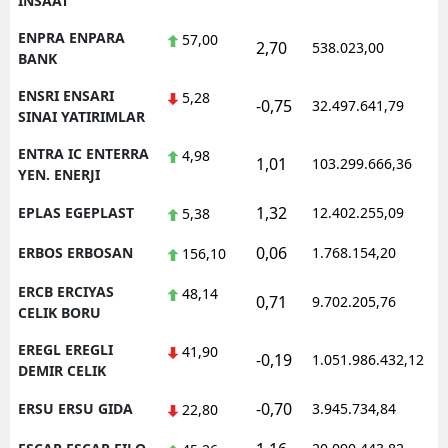
INSAAT
ENPRA ENPARA
57,00
2,70
538.023,00
0
BANK
ENSRI ENSARI
5,28
-0,75
32.497.641,79
1
SINAI YATIRIMLAR
ENTRA IC ENTERRA
4,98
1,01
103.299.666,36
1
YEN. ENERJI
1,32
EPLAS EGEPLAST
12.402.255,09
1
5,38
0,06
ERBOS ERBOSAN
1.768.154,20
1
156,10
ERCB ERCIYAS
48,14
0,71
9.702.205,76
1
CELIK BORU
EREGL EREGLI
41,90
-0,19
1.051.986.432,12
1
DEMIR CELIK
-0,70
ERSU ERSU GIDA
3.945.734,84
1
22,80