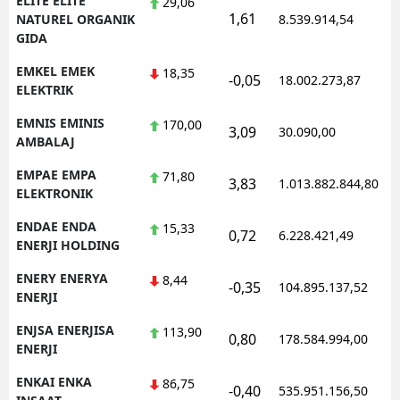
ELITE ELITE
29,06
1,61
1
NATUREL ORGANIK
8.539.914,54
GIDA
EMKEL EMEK
18,35
-0,05
18.002.273,87
1
ELEKTRIK
EMNIS EMINIS
170,00
3,09
30.090,00
0
AMBALAJ
EMPAE EMPA
71,80
3,83
1.013.882.844,80
1
ELEKTRONIK
ENDAE ENDA
15,33
0,72
6.228.421,49
1
ENERJI HOLDING
ENERY ENERYA
8,44
-0,35
104.895.137,52
1
ENERJI
ENJSA ENERJISA
113,90
0,80
178.584.994,00
1
ENERJI
ENKAI ENKA
86,75
-0,40
535.951.156,50
1