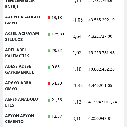
1,11
1
YENILENEBILIR
21.787.765,64
ENERJI
AAGYO AGAOGLU
13,13
-1,06
43.565.292,19
1
GMYO
ACSEL ACIPAYAM
125,80
0,64
4.322.727,00
1
SELULOZ
ADEL ADEL
29,82
1,02
15.255.781,98
1
KALEMCILIK
ADESE ADESE
0,86
1,18
10.802.432,28
1
GAYRIMENKUL
ADGYO ADRA
54,30
-1,36
6.449.911,05
1
GMYO
AEFES ANADOLU
21,56
1,13
412.947.011,24
1
EFES
AFYON AFYON
12,57
0,16
4.050.942,81
1
CIMENTO