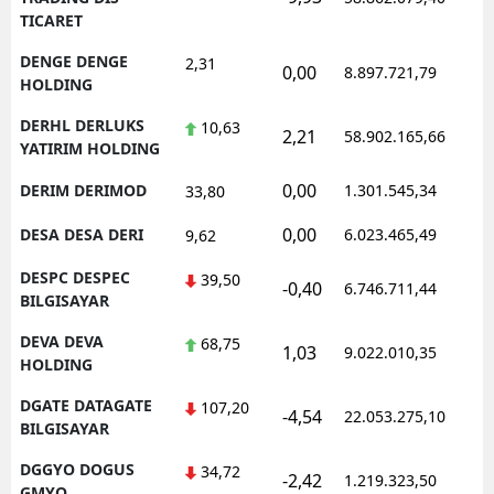
TICARET
DENGE DENGE
2,31
0,00
8.897.721,79
1
HOLDING
DERHL DERLUKS
10,63
2,21
58.902.165,66
1
YATIRIM HOLDING
0,00
DERIM DERIMOD
1.301.545,34
1
33,80
0,00
DESA DESA DERI
6.023.465,49
1
9,62
DESPC DESPEC
39,50
-0,40
6.746.711,44
1
BILGISAYAR
DEVA DEVA
68,75
1,03
9.022.010,35
1
HOLDING
DGATE DATAGATE
107,20
-4,54
22.053.275,10
1
BILGISAYAR
DGGYO DOGUS
34,72
-2,42
1.219.323,50
1
GMYO