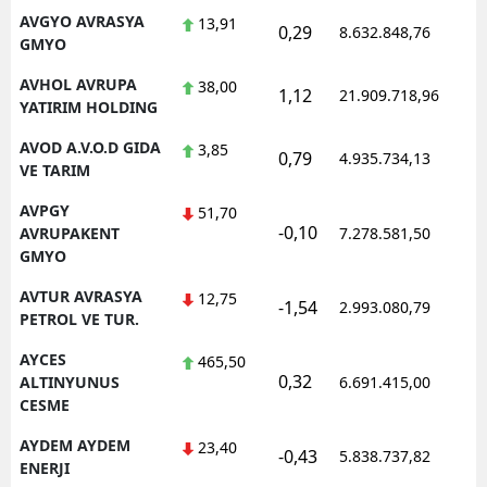
AVGYO AVRASYA
13,91
0,29
8.632.848,76
1
GMYO
AVHOL AVRUPA
38,00
1,12
21.909.718,96
1
YATIRIM HOLDING
AVOD A.V.O.D GIDA
3,85
0,79
4.935.734,13
1
VE TARIM
AVPGY
51,70
-0,10
1
AVRUPAKENT
7.278.581,50
GMYO
AVTUR AVRASYA
12,75
-1,54
2.993.080,79
1
PETROL VE TUR.
AYCES
465,50
0,32
1
ALTINYUNUS
6.691.415,00
CESME
AYDEM AYDEM
23,40
-0,43
5.838.737,82
1
ENERJI