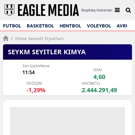
Beşiktaş Haberleri
FUTBOL
BASKETBOL
HENTBOL
VOLEYBOL
AVRUPA
/
Hisse Senedi Fiyatları
SEYKM SEYITLER KIMYA
Son Güncelleme
FİYAT
11:54
4,60
DEĞİŞİM
HACİM(TL)
-1,29%
2.444.291,49