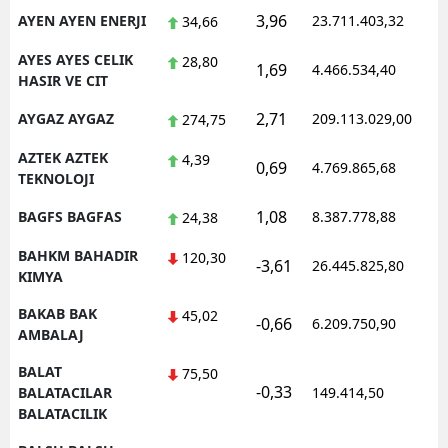
3,96
AYEN AYEN ENERJI
23.711.403,32
1
34,66
AYES AYES CELIK
28,80
1,69
4.466.534,40
0
HASIR VE CIT
2,71
AYGAZ AYGAZ
209.113.029,00
1
274,75
AZTEK AZTEK
4,39
0,69
4.769.865,68
1
TEKNOLOJI
1,08
BAGFS BAGFAS
8.387.778,88
1
24,38
BAHKM BAHADIR
120,30
-3,61
26.445.825,80
1
KIMYA
BAKAB BAK
45,02
-0,66
6.209.750,90
1
AMBALAJ
BALAT
75,50
-0,33
0
BALATACILAR
149.414,50
BALATACILIK