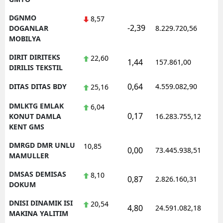
DGNMO
8,57
-2,39
1
DOGANLAR
8.229.720,56
MOBILYA
DIRIT DIRITEKS
22,60
1,44
157.861,00
0
DIRILIS TEKSTIL
0,64
DITAS DITAS BDY
4.559.082,90
1
25,16
DMLKTG EMLAK
6,04
0,17
1
KONUT DAMLA
16.283.755,12
KENT GMS
DMRGD DMR UNLU
10,85
0,00
73.445.938,51
1
MAMULLER
DMSAS DEMISAS
8,10
0,87
2.826.160,31
1
DOKUM
DNISI DINAMIK ISI
20,54
4,80
24.591.082,18
1
MAKINA YALITIM