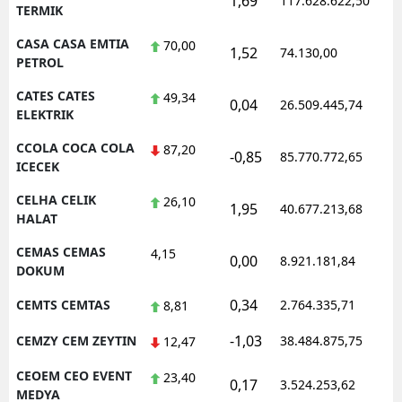
1,69
117.628.622,50
1
TERMIK
CASA CASA EMTIA
70,00
1,52
74.130,00
0
PETROL
CATES CATES
49,34
0,04
26.509.445,74
1
ELEKTRIK
CCOLA COCA COLA
87,20
-0,85
85.770.772,65
1
ICECEK
CELHA CELIK
26,10
1,95
40.677.213,68
1
HALAT
CEMAS CEMAS
4,15
0,00
8.921.181,84
1
DOKUM
0,34
CEMTS CEMTAS
2.764.335,71
1
8,81
-1,03
CEMZY CEM ZEYTIN
38.484.875,75
1
12,47
CEOEM CEO EVENT
23,40
0,17
3.524.253,62
1
MEDYA