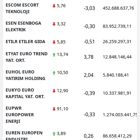
ESCOM ESCORT
5,76
-3,03
452.688.637,76
TEKNOLOJI
ESEN ESENBOGA
3,32
-0,30
83.952.739,11
ELEKTRIK
-0,51
ETILR ETILER GIDA
26.259.297,31
5,85
ETYAT EURO TREND
13,74
3,78
12.848.146,44
YAT. ORT.
EUHOL EURO
10,50
2,04
5.840.188,41
YATIRIM HOLDING
EUKYO EURO
12,90
-0,39
10.337.981,91
KAPITAL YAT. ORT.
EUPWR
91,10
-0,33
EUROPOWER
1.274.003.441,75
ENERJI
EUREN EUROPEN
3,89
0,26
86.658.412,29
ENDUSTRI