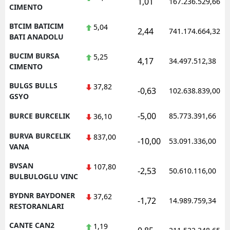
1,01
167.236.529,66
CIMENTO
BTCIM BATICIM
5,04
2,44
741.174.664,32
BATI ANADOLU
BUCIM BURSA
5,25
4,17
34.497.512,38
CIMENTO
BULGS BULLS
37,82
-0,63
102.638.839,00
GSYO
-5,00
BURCE BURCELIK
85.773.391,66
36,10
BURVA BURCELIK
837,00
-10,00
53.091.336,00
VANA
BVSAN
107,80
-2,53
50.610.116,00
BULBULOGLU VINC
BYDNR BAYDONER
37,62
-1,72
14.989.759,34
RESTORANLARI
CANTE CAN2
1,19