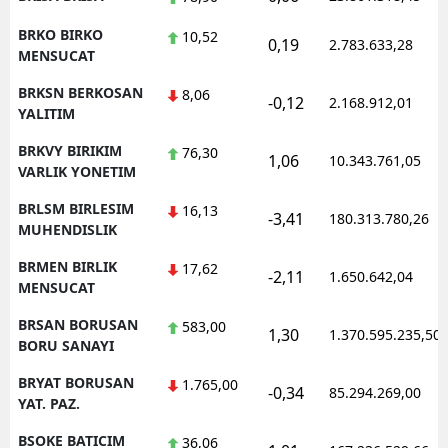
BRKO BIRKO
10,52
0,19
2.783.633,28
MENSUCAT
BRKSN BERKOSAN
8,06
-0,12
2.168.912,01
YALITIM
BRKVY BIRIKIM
76,30
1,06
10.343.761,05
VARLIK YONETIM
BRLSM BIRLESIM
16,13
-3,41
180.313.780,26
MUHENDISLIK
BRMEN BIRLIK
17,62
-2,11
1.650.642,04
MENSUCAT
BRSAN BORUSAN
583,00
1,30
1.370.595.235,50
BORU SANAYI
BRYAT BORUSAN
1.765,00
-0,34
85.294.269,00
YAT. PAZ.
BSOKE BATICIM
36,06