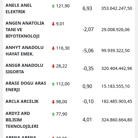
ANELE ANEL
121,90
6,93
353.642.247,50
ELEKTRIK
ANGEN ANATOLIA
9,01
-2,07
TANI VE
29.008.926,06
BIYOTEKNOLOJI
ANHYT ANADOLU
116,30
-5,06
99.939.322,50
HAYAT EMEK.
ANSGR ANADOLU
28,22
-0,35
320.404.442,96
SIGORTA
ARASE DOGU ARAS
112,00
0,90
15.183.555,10
ENERJI
-0,10
ARCLK ARCELIK
182.485.903,45
98,00
ARDYZ ARD
77,90
4,01
BILISIM
324.860.664,80
TEKNOLOJILERI
ARENA ARENA