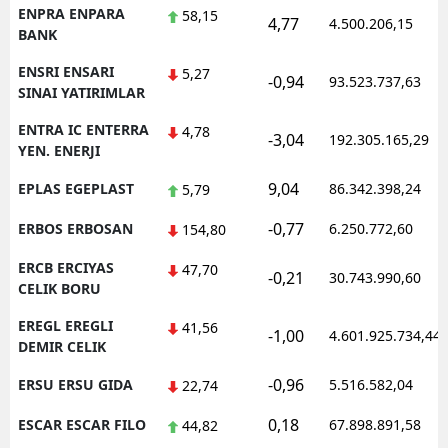
ENPRA ENPARA
58,15
4,77
4.500.206,15
BANK
ENSRI ENSARI
5,27
-0,94
93.523.737,63
SINAI YATIRIMLAR
ENTRA IC ENTERRA
4,78
-3,04
192.305.165,29
YEN. ENERJI
9,04
EPLAS EGEPLAST
86.342.398,24
5,79
-0,77
ERBOS ERBOSAN
6.250.772,60
154,80
ERCB ERCIYAS
47,70
-0,21
30.743.990,60
CELIK BORU
EREGL EREGLI
41,56
-1,00
4.601.925.734,44
DEMIR CELIK
-0,96
ERSU ERSU GIDA
5.516.582,04
22,74
0,18
ESCAR ESCAR FILO
67.898.891,58
44,82