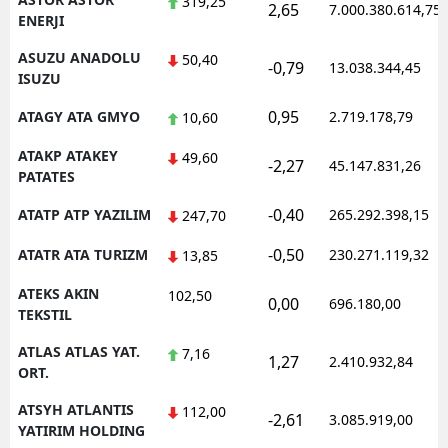
319,25
2,65
7.000.380.614,75
ENERJI
ASUZU ANADOLU
50,40
-0,79
13.038.344,45
ISUZU
0,95
ATAGY ATA GMYO
2.719.178,79
10,60
ATAKP ATAKEY
49,60
-2,27
45.147.831,26
PATATES
-0,40
ATATP ATP YAZILIM
265.292.398,15
247,70
-0,50
ATATR ATA TURIZM
230.271.119,32
13,85
ATEKS AKIN
102,50
0,00
696.180,00
TEKSTIL
ATLAS ATLAS YAT.
7,16
1,27
2.410.932,84
ORT.
ATSYH ATLANTIS
112,00
-2,61
3.085.919,00
YATIRIM HOLDING