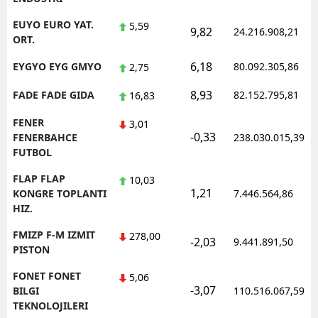
EUYO EURO YAT.
5,59
9,82
24.216.908,21
ORT.
6,18
EYGYO EYG GMYO
80.092.305,86
2,75
8,93
FADE FADE GIDA
82.152.795,81
16,83
FENER
3,01
-0,33
FENERBAHCE
238.030.015,39
FUTBOL
FLAP FLAP
10,03
1,21
KONGRE TOPLANTI
7.446.564,86
HIZ.
FMIZP F-M IZMIT
278,00
-2,03
9.441.891,50
PISTON
FONET FONET
5,06
-3,07
BILGI
110.516.067,59
TEKNOLOJILERI