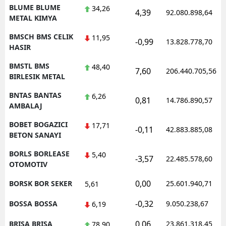
BLUME BLUME
34,26
4,39
92.080.898,64
METAL KIMYA
BMSCH BMS CELIK
11,95
-0,99
13.828.778,70
HASIR
BMSTL BMS
48,40
7,60
206.440.705,56
BIRLESIK METAL
BNTAS BANTAS
6,26
0,81
14.786.890,57
AMBALAJ
BOBET BOGAZICI
17,71
-0,11
42.883.885,08
BETON SANAYI
BORLS BORLEASE
5,40
-3,57
22.485.578,60
OTOMOTIV
0,00
BORSK BOR SEKER
25.601.940,71
5,61
-0,32
BOSSA BOSSA
9.050.238,67
6,19
0,06
BRISA BRISA
23.861.318,45
78,90