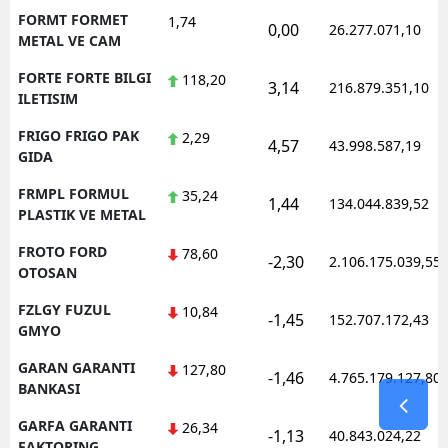
FORMT FORMET
1,74
0,00
26.277.071,10
METAL VE CAM
FORTE FORTE BILGI
118,20
3,14
216.879.351,10
ILETISIM
FRIGO FRIGO PAK
2,29
4,57
43.998.587,19
GIDA
FRMPL FORMUL
35,24
1,44
134.044.839,52
PLASTIK VE METAL
FROTO FORD
78,60
-2,30
2.106.175.039,55
OTOSAN
FZLGY FUZUL
10,84
-1,45
152.707.172,43
GMYO
GARAN GARANTI
127,80
-1,46
4.765.179.127,80
BANKASI
GARFA GARANTI
26,34
-1,13
40.843.024,22
FAKTORING