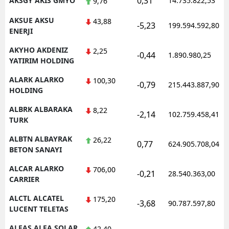
0,31
AKSGY AKIS GMYO
14.735.822,53
9,76
AKSUE AKSU
43,88
-5,23
199.594.592,80
ENERJI
AKYHO AKDENIZ
2,25
-0,44
1.890.980,25
YATIRIM HOLDING
ALARK ALARKO
100,30
-0,79
215.443.887,90
HOLDING
ALBRK ALBARAKA
8,22
-2,14
102.759.458,41
TURK
ALBTN ALBAYRAK
26,22
0,77
624.905.708,04
BETON SANAYI
ALCAR ALARKO
706,00
-0,21
28.540.363,00
CARRIER
ALCTL ALCATEL
175,20
-3,68
90.787.597,80
LUCENT TELETAS
ALFAS ALFA SOLAR
42,40