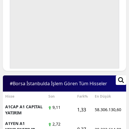
#Borsa İstanbulda İşlem Gören Tüm Hisseler
Hisse
Son
Fark%
En Düşük
A1CAP A1 CAPITAL
9,11
1,33
58.306.130,60
YATIRIM
A1YEN A1
2,72