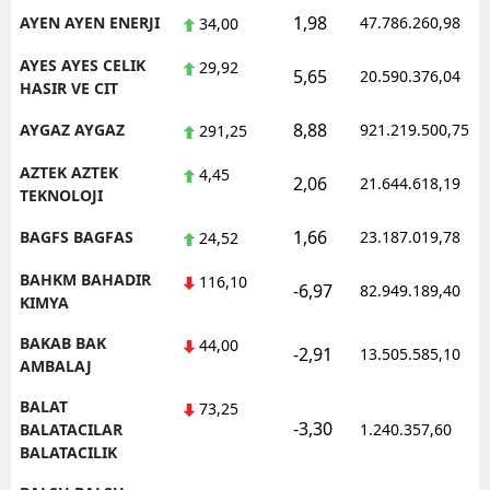
1,98
AYEN AYEN ENERJI
47.786.260,98
34,00
AYES AYES CELIK
29,92
5,65
20.590.376,04
HASIR VE CIT
8,88
AYGAZ AYGAZ
921.219.500,75
291,25
AZTEK AZTEK
4,45
2,06
21.644.618,19
TEKNOLOJI
1,66
BAGFS BAGFAS
23.187.019,78
24,52
BAHKM BAHADIR
116,10
-6,97
82.949.189,40
KIMYA
BAKAB BAK
44,00
-2,91
13.505.585,10
AMBALAJ
BALAT
73,25
-3,30
BALATACILAR
1.240.357,60
BALATACILIK