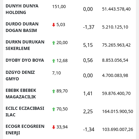
DUNYH DUNYA
151,00
0,00
51.443.578,40
HOLDING
DURDO DURAN
5,03
-1,37
5.210.125,10
DOGAN BASIM
DURKN DURUKAN
20,00
5,15
75.265.963,42
SEKERLEME
0,56
DYOBY DYO BOYA
8.853.056,54
12,68
DZGYO DENIZ
7,10
0,00
4.700.083,98
GMYO
EBEBK EBEBEK
89,70
1,41
59.876.400,70
MAGAZACILIK
ECILC ECZACIBASI
70,50
2,25
164.015.900,50
ILAC
ECOGR ECOGREEN
33,94
-1,34
103.690.007,26
ENERJI