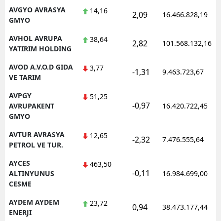
AVGYO AVRASYA
14,16
2,09
16.466.828,19
GMYO
AVHOL AVRUPA
38,64
2,82
101.568.132,16
YATIRIM HOLDING
AVOD A.V.O.D GIDA
3,77
-1,31
9.463.723,67
VE TARIM
AVPGY
51,25
-0,97
AVRUPAKENT
16.420.722,45
GMYO
AVTUR AVRASYA
12,65
-2,32
7.476.555,64
PETROL VE TUR.
AYCES
463,50
-0,11
ALTINYUNUS
16.984.699,00
CESME
AYDEM AYDEM
23,72
0,94
38.473.177,44
ENERJI