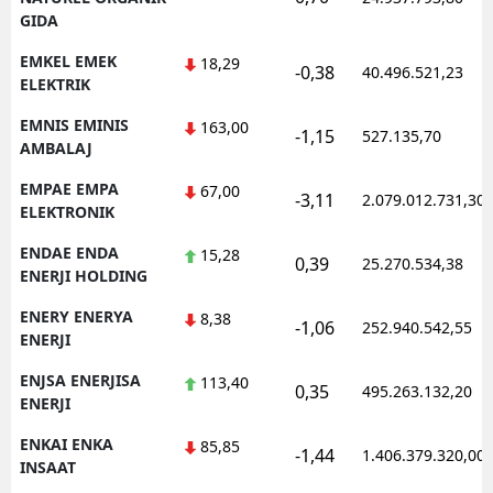
GIDA
EMKEL EMEK
18,29
-0,38
40.496.521,23
ELEKTRIK
EMNIS EMINIS
163,00
-1,15
527.135,70
AMBALAJ
EMPAE EMPA
67,00
-3,11
2.079.012.731,30
ELEKTRONIK
ENDAE ENDA
15,28
0,39
25.270.534,38
ENERJI HOLDING
ENERY ENERYA
8,38
-1,06
252.940.542,55
ENERJI
ENJSA ENERJISA
113,40
0,35
495.263.132,20
ENERJI
ENKAI ENKA
85,85
-1,44
1.406.379.320,00
INSAAT