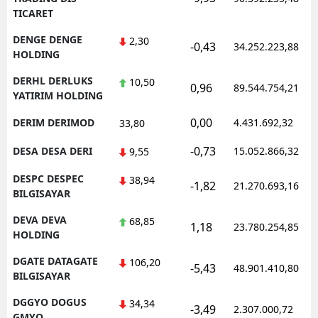
TICARET
DENGE DENGE
2,30
-0,43
34.252.223,88
HOLDING
DERHL DERLUKS
10,50
0,96
89.544.754,21
YATIRIM HOLDING
0,00
DERIM DERIMOD
4.431.692,32
33,80
-0,73
DESA DESA DERI
15.052.866,32
9,55
DESPC DESPEC
38,94
-1,82
21.270.693,16
BILGISAYAR
DEVA DEVA
68,85
1,18
23.780.254,85
HOLDING
DGATE DATAGATE
106,20
-5,43
48.901.410,80
BILGISAYAR
DGGYO DOGUS
34,34
-3,49
2.307.000,72
GMYO