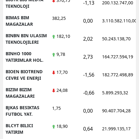
370,75
-1,13
200.132.747,00
TEKNOLOJI
BIMAS BIM
382,25
0,00
3.110.582.110,00
MAGAZALAR
BINBN BIN ULASIM
182,10
2,02
50.243.138,70
TEKNOLOJILERI
BINHO 1000
9,78
2,73
164.727.594,19
YATIRIMLAR HOL.
BIOEN BIOTREND
17,70
-1,56
182.772.498,89
CEVRE VE ENERJI
BIZIM BIZIM
24,08
-0,66
5.899.293,32
MAGAZALARI
BJKAS BESIKTAS
1,75
0,00
90.407.704,28
FUTBOL YAT.
BLCYT BILICI
18,90
0,64
21.999.135,17
YATIRIM