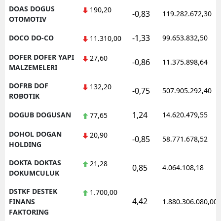
DOAS DOGUS
190,20
-0,83
119.282.672,30
OTOMOTIV
-1,33
DOCO DO-CO
99.653.832,50
11.310,00
DOFER DOFER YAPI
27,60
-0,86
11.375.898,64
MALZEMELERI
DOFRB DOF
132,20
-0,75
507.905.292,40
ROBOTIK
1,24
DOGUB DOGUSAN
14.620.479,55
77,65
DOHOL DOGAN
20,90
-0,85
58.771.678,52
HOLDING
DOKTA DOKTAS
21,28
0,85
4.064.108,18
DOKUMCULUK
DSTKF DESTEK
1.700,00
4,42
FINANS
1.880.306.080,00
FAKTORING