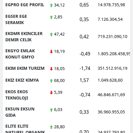
0,65
EGPRO EGE PROFIL
14.978.735,98
34,12
EGSER EGE
2,85
0,35
7.126.304,54
SERAMIK
EKDMR EKINCILER
47,42
0,42
719.231.090,10
DEMIR CELIK
EKGYO EMLAK
18,19
-0,49
1.805.208.458,95
KONUT GMYO
-1,74
EKIM EKIM TURIZM
351.512.916,19
18,05
1,57
EKIZ EKIZ KIMYA
1.049.628,60
68,00
EKOS EKOS
5,39
-0,74
46.846.671,69
TEKNOLOJI
EKSUN EKSUN
6,03
0,33
36.960.955,05
GIDA
ELITE ELITE
28,80
0,70
NATUREL ORGANIK
24.937.793,80