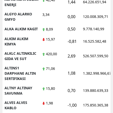
1,44
64.226.651,94
ENERJI
ALGYO ALARKO
3,34
0,00
120.008.309,71
GMYO
0,50
ALKA ALKIM KAGIT
9.778.140,99
8,09
ALKIM ALKIM
15,97
-0,81
16.525.582,48
KIMYA
ALKLC ALTINKILIC
420,00
2,69
526.507.599,50
GIDA VE SUT
ALTINS1
71,06
1,08
DARPHANE ALTIN
1.382.998.966,67
SERTIFIKASI
ALTNY ALTINAY
15,80
0,70
139.880.639,33
SAVUNMA
ALVES ALVES
1,98
-1,00
175.850.365,38
KABLO