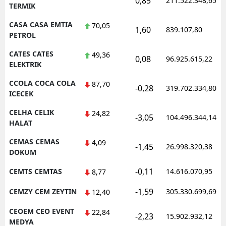
0,85
211.522.348,65
TERMIK
CASA CASA EMTIA
70,05
1,60
839.107,80
PETROL
CATES CATES
49,36
0,08
96.925.615,22
ELEKTRIK
CCOLA COCA COLA
87,70
-0,28
319.702.334,80
ICECEK
CELHA CELIK
24,82
-3,05
104.496.344,14
HALAT
CEMAS CEMAS
4,09
-1,45
26.998.320,38
DOKUM
-0,11
CEMTS CEMTAS
14.616.070,95
8,77
-1,59
CEMZY CEM ZEYTIN
305.330.699,69
12,40
CEOEM CEO EVENT
22,84
-2,23
15.902.932,12
MEDYA