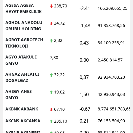
AGESA AGESA
238,70
-2,41
166.209.655,25
HAYAT EMEKLILIK
AGHOL ANADOLU
34,72
-1,48
91.358.768,56
GRUBU HOLDING
AGROT AGROTECH
2,32
0,43
34.100.258,91
TEKNOLOJI
AGYO ATAKULE
7,30
0,00
2.450.814,57
GMYO
AHGAZ AHLATCI
32,22
0,37
92.934.703,20
DOGALGAZ
AHSGY AHES
19,02
1,60
42.930.943,63
GMYO
-0,67
AKBNK AKBANK
8.774.651.783,65
67,10
0,21
AKCNS AKCANSA
76.153.504,90
235,10
0,20
AKENR AKENERJI
55.814.941,90
10,05