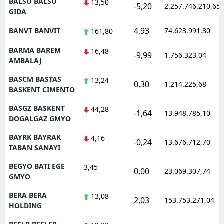
BALSU BALSU
13,50
-5,20
2.257.746.210,65
GIDA
4,93
BANVT BANVIT
74.623.991,30
161,80
BARMA BAREM
16,48
-9,99
1.756.323,04
AMBALAJ
BASCM BASTAS
13,24
0,30
1.214.225,68
BASKENT CIMENTO
BASGZ BASKENT
44,28
-1,64
13.948.785,10
DOGALGAZ GMYO
BAYRK BAYRAK
4,16
-0,24
13.676.712,70
TABAN SANAYI
BEGYO BATI EGE
3,45
0,00
23.069.307,74
GMYO
BERA BERA
13,08
2,03
153.753.271,04
HOLDING