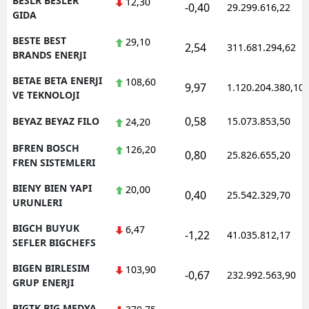
BESLR BESLER
12,30
-0,40
29.299.616,22
GIDA
BESTE BEST
29,10
2,54
311.681.294,62
BRANDS ENERJI
BETAE BETA ENERJI
108,60
9,97
1.120.204.380,10
VE TEKNOLOJI
0,58
BEYAZ BEYAZ FILO
15.073.853,50
24,20
BFREN BOSCH
126,20
0,80
25.826.655,20
FREN SISTEMLERI
BIENY BIEN YAPI
20,00
0,40
25.542.329,70
URUNLERI
BIGCH BUYUK
6,47
-1,22
41.035.812,17
SEFLER BIGCHEFS
BIGEN BIRLESIM
103,90
-0,67
232.992.563,90
GRUP ENERJI
BIGTK BIG MEDYA