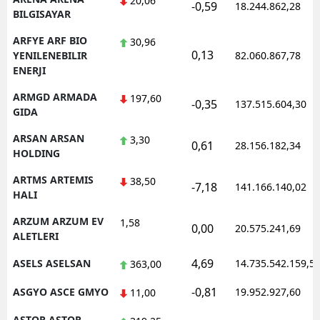
20,06
-0,59
18.244.862,28
BILGISAYAR
ARFYE ARF BIO
30,96
0,13
YENILENEBILIR
82.060.867,78
ENERJI
ARMGD ARMADA
197,60
-0,35
137.515.604,30
GIDA
ARSAN ARSAN
3,30
0,61
28.156.182,34
HOLDING
ARTMS ARTEMIS
38,50
-7,18
141.166.140,02
HALI
ARZUM ARZUM EV
1,58
0,00
20.575.241,69
ALETLERI
4,69
ASELS ASELSAN
14.735.542.159,5
363,00
-0,81
ASGYO ASCE GMYO
19.952.927,60
11,00
ASTOR ASTOR