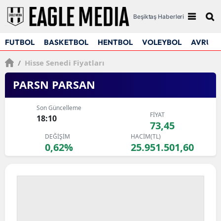
Beşiktaş Haberleri
FUTBOL
BASKETBOL
HENTBOL
VOLEYBOL
AVRUPA
/
Hisse Senedi Fiyatları
PARSN PARSAN
Son Güncelleme
FİYAT
18:10
73,45
DEĞİŞİM
HACİM(TL)
0,62%
25.951.501,60