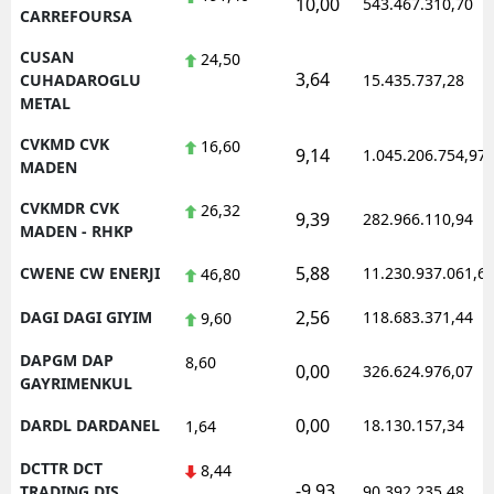
10,00
543.467.310,70
CARREFOURSA
CUSAN
24,50
3,64
CUHADAROGLU
15.435.737,28
METAL
CVKMD CVK
16,60
9,14
1.045.206.754,97
MADEN
CVKMDR CVK
26,32
9,39
282.966.110,94
MADEN - RHKP
5,88
CWENE CW ENERJI
11.230.937.061,6
46,80
2,56
DAGI DAGI GIYIM
118.683.371,44
9,60
DAPGM DAP
8,60
0,00
326.624.976,07
GAYRIMENKUL
0,00
DARDL DARDANEL
18.130.157,34
1,64
DCTTR DCT
8,44
-9,93
TRADING DIS
90.392.235,48