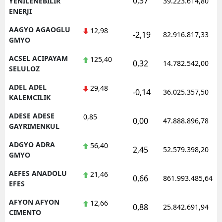
0,37
YENILENEBILIR
39.223.614,80
ENERJI
AAGYO AGAOGLU
12,98
-2,19
82.916.817,33
GMYO
ACSEL ACIPAYAM
125,40
0,32
14.782.542,00
SELULOZ
ADEL ADEL
29,48
-0,14
36.025.357,50
KALEMCILIK
ADESE ADESE
0,85
0,00
47.888.896,78
GAYRIMENKUL
ADGYO ADRA
56,40
2,45
52.579.398,20
GMYO
AEFES ANADOLU
21,46
0,66
861.993.485,64
EFES
AFYON AFYON
12,66
0,88
25.842.691,94
CIMENTO