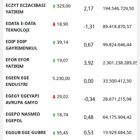
ECZYT ECZACIBASI
329,00
2,17
194.546.729,50
YATIRIM
EDATA E-DATA
18,90
-1,31
89.418.870,57
TEKNOLOJI
EDIP EDIP
39,14
0,67
99.824.646,44
GAYRIMENKUL
EFOR EFOR
19,07
3,92
2.301.238.289,05
YATIRIM
EGEEN EGE
5.230,00
0,00
33.500.412,50
ENDUSTRI
EGEGY EGEYAPI
29,02
-0,34
28.671.215,98
AVRUPA GMYO
EGEPO NASMED
18,74
0,48
64.175.904,42
EGEPOL
0,53
EGGUB EGE GUBRE
19.929.684,50
95,45